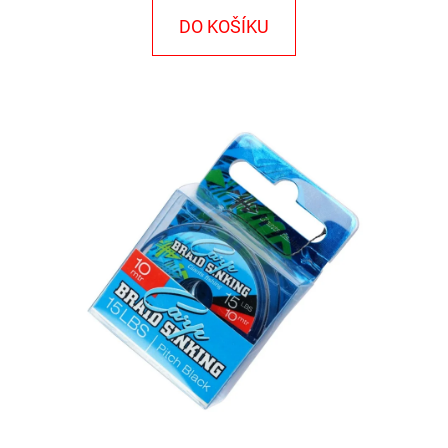
E
DO KOŠÍKU
T
E
N
A
J
Í
T
?
HLEDAT