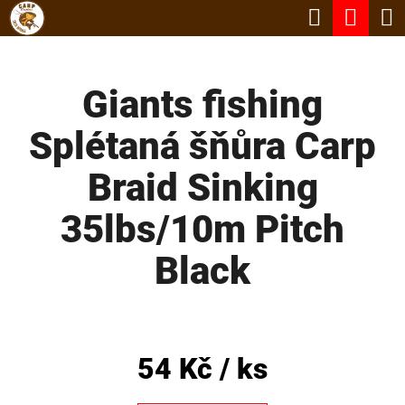
K
Hledat
Nák
Přejít
O
Zpět
Zpět
na
koší
Š
obsah
Giants fishing
Í
C
K
Splétaná šňůra Carp
O
P
Braid Sinking
O
35lbs/10m Pitch
T
Ř
Black
E
B
U
54 Kč
/ ks
J