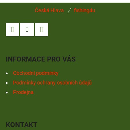
Z
Česká Hlava
fishing4u
Á
P
A
Facebook
Instagram
YouTube
T
Í
INFORMACE PRO VÁS
Obchodní podmínky
Podmínky ochrany osobních údajů
Prodejna
KONTAKT