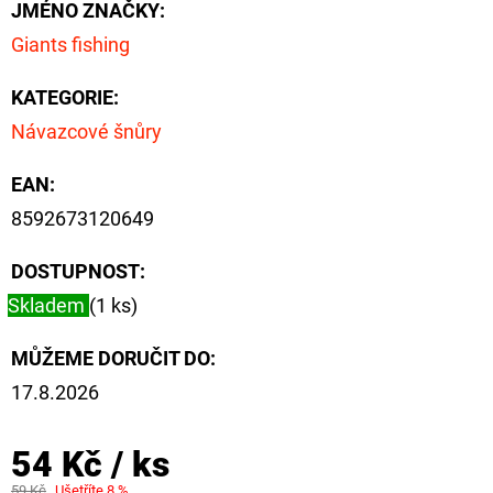
NÁVAZEC
JMÉNO ZNAČKY
:
BOILIE
Giants fishing
RIG
PLUS
25LB
KATEGORIE
:
72
Návazcové šnůry
Kč
Původně:
79
EAN
:
Kč
8592673120649
DOSTUPNOST:
Skladem
(1 ks)
MŮŽEME DORUČIT DO:
17.8.2026
54 Kč
/ ks
59 Kč
Ušetříte 8 %