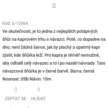
D
Facebook
O
P
Kód:
G-12064
O
Ve skutečnosti, je to jedna z nejlepších potápivých
R
šňůr na kaprovém trhu s návazci. Poté, co dopadne na
U
dno, není žádná šance, jak by plachý a opatrný kapr
Č
U
zjistil, kde šňůrka leží. Pro kapra je téměř nemožné,
J
aby odhalil celý návazec a to i po nasátí návnady. Tato
E
návazcová šňůrka je v černé barvě. Barva: černá
M
Nosnost: 35lb Návin: 10m
E
GIANTS
ZEPTAT SE
HLÍDAT
FISHING
KAPROVÝ