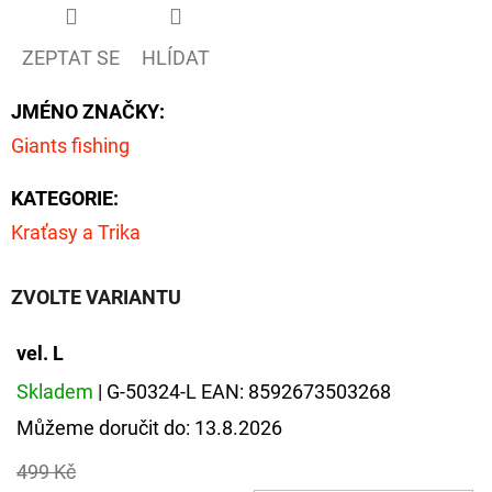
D
ZEPTAT SE
HLÍDAT
O
P
JMÉNO ZNAČKY
:
O
Giants fishing
R
U
KATEGORIE
:
Č
Kraťasy a Trika
U
J
ZVOLTE VARIANTU
E
M
vel. L
E
Skladem
| G-50324-L
EAN:
8592673503268
Můžeme doručit do:
13.8.2026
FOX
CARP
499 Kč
SUB