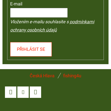
E-mail
Vložením e-mailu souhlasíte s
podmínkami
ochrany osobních údajů
PŘIHLÁSIT SE
Z
Česká Hlava
fishing4u
Á
P
A
Facebook
Instagram
YouTube
T