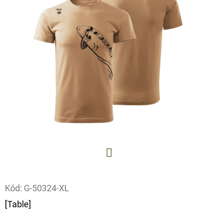
E
T
E
N
A
J
Í
T
?
Facebook
Kód:
G-50324-XL
HLEDAT
[Table]