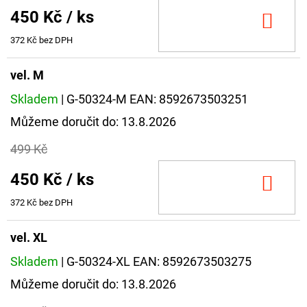
FLOAT
450 Kč
/ ks
DO
202
KOŠ
Kč
372 Kč bez DPH
Původně:
225
vel. M
Kč
Skladem
| G-50324-M
EAN:
8592673503251
Můžeme doručit do:
13.8.2026
499 Kč
450 Kč
/ ks
DO
KOŠ
372 Kč bez DPH
vel. XL
Skladem
| G-50324-XL
EAN:
8592673503275
Můžeme doručit do:
13.8.2026