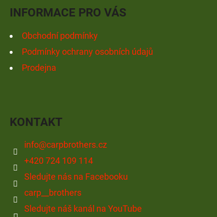
Í
INFORMACE PRO VÁS
Obchodní podmínky
Podmínky ochrany osobních údajů
Prodejna
KONTAKT
info
@
carpbrothers.cz
+420 724 109 114
Sledujte nás na Facebooku
carp__brothers
Sledujte náš kanál na YouTube