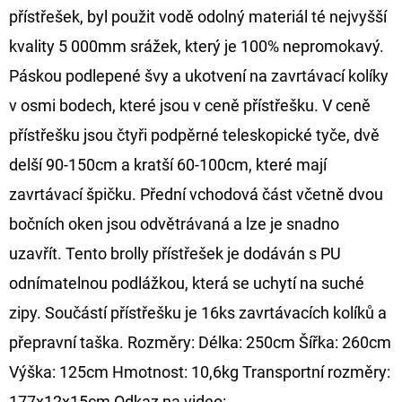
CYBERBARBED
přístřešek, byl použit vodě odolný materiál té nejvyšší
S
OTVOREM
kvality 5 000mm srážek, který je 100% nepromokavý.
36
Páskou podlepené švy a ukotvení na zavrtávací kolíky
Kč
Původně:
v osmi bodech, které jsou v ceně přístřešku. V ceně
40
Kč
přístřešku jsou čtyři podpěrné teleskopické tyče, dvě
delší 90-150cm a kratší 60-100cm, které mají
zavrtávací špičku. Přední vchodová část včetně dvou
bočních oken jsou odvětrávaná a lze je snadno
uzavřít. Tento brolly přístřešek je dodáván s PU
odnímatelnou podlážkou, která se uchytí na suché
zipy. Součástí přístřešku je 16ks zavrtávacích kolíků a
přepravní taška. Rozměry: Délka: 250cm Šířka: 260cm
Výška: 125cm Hmotnost: 10,6kg Transportní rozměry:
177x12x15cm Odkaz na video: