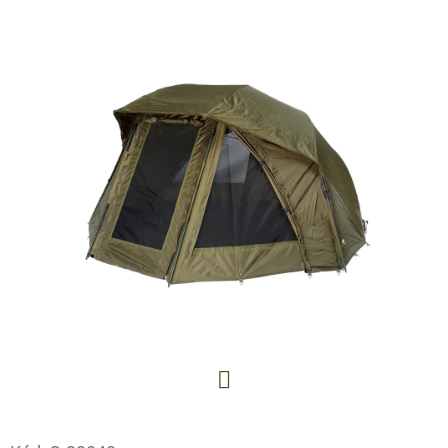
E
T
E
N
A
J
Í
T
?
HLEDAT
Facebook