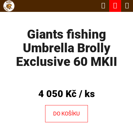
K
Hledat
Nák
Přejít
O
Zpět
Zpět
na
koší
Š
obsah
Giants fishing
Í
C
K
Umbrella Brolly
O
P
Exclusive 60 MKII
O
T
Ř
4 050 Kč
/ ks
E
B
DO KOŠÍKU
U
J