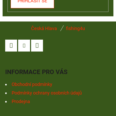
PŘIHLÁSIT SE
Z
Česká Hlava
fishing4u
Á
P
A
Facebook
Instagram
YouTube
T
Í
INFORMACE PRO VÁS
Obchodní podmínky
Podmínky ochrany osobních údajů
Prodejna