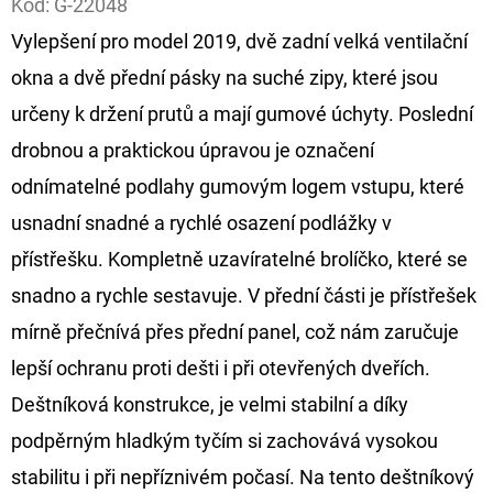
Kód:
G-22048
Vylepšení pro model 2019, dvě zadní velká ventilační
D
O
okna a dvě přední pásky na suché zipy, které jsou
P
určeny k držení prutů a mají gumové úchyty. Poslední
O
drobnou a praktickou úpravou je označení
R
odnímatelné podlahy gumovým logem vstupu, které
U
Č
usnadní snadné a rychlé osazení podlážky v
U
přístřešku. Kompletně uzavíratelné brolíčko, které se
J
snadno a rychle sestavuje. V přední části je přístřešek
E
mírně přečnívá přes přední panel, což nám zaručuje
M
E
lepší ochranu proti dešti i při otevřených dveřích.
Deštníková konstrukce, je velmi stabilní a díky
podpěrným hladkým tyčím si zachovává vysokou
OLOVĚNÁ
ZÁTĚŽ
stabilitu i při nepříznivém počasí. Na tento deštníkový
DELPHIN