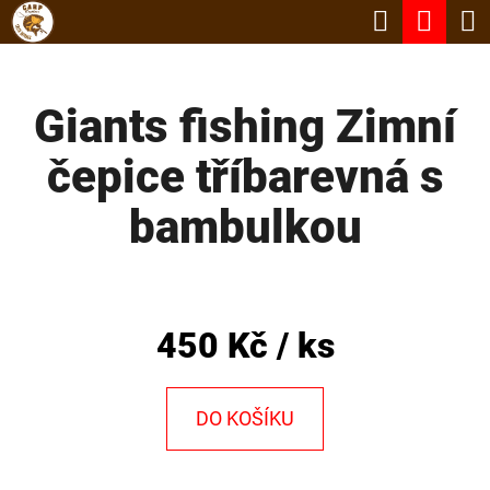
K
Hledat
Nák
Přejít
O
Zpět
Zpět
na
koší
Š
obsah
Giants fishing Zimní
Í
C
K
čepice tříbarevná s
O
P
bambulkou
O
T
Ř
450 Kč
/ ks
E
B
DO KOŠÍKU
U
J