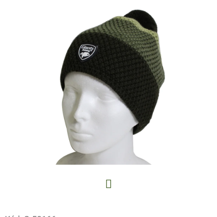
E
T
E
N
A
J
Í
T
?
HLEDAT
Facebook