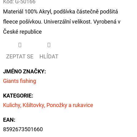
Kód:
G-50166
Materiál 100% Akryl, podšívka částečně podšitá
D
O
fleece pošívkou. Univerzální velikost. Vyrobená v
P
České republice
O
R
U
ZEPTAT SE
HLÍDAT
Č
U
JMÉNO ZNAČKY
:
J
Giants fishing
E
M
KATEGORIE
:
E
Kulichy, Kšiltovky, Ponožky a rukavice
EAN
:
OLOVĚNÁ
8592673501660
ZÁTĚŽ
DELPHIN