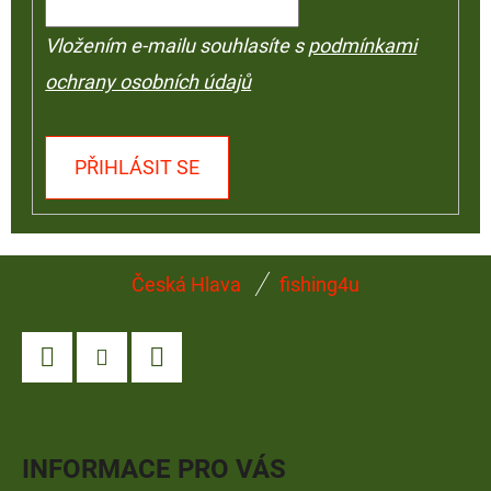
Vložením e-mailu souhlasíte s
podmínkami
ochrany osobních údajů
PŘIHLÁSIT SE
Z
Česká Hlava
fishing4u
Á
P
A
Facebook
Instagram
YouTube
T
Í
INFORMACE PRO VÁS