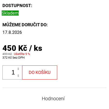
CYBERBARBED
DOSTUPNOST:
S
OTVOREM
Skladem
36
Kč
MŮŽEME DORUČIT DO:
Původně:
40
17.8.2026
Kč
450 Kč
/ ks
499 Kč
Ušetříte 9 %
372 Kč bez DPH
DO KOŠÍKU
Hodnocení