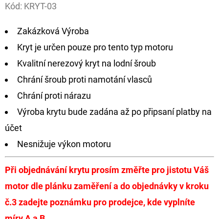
Kód:
KRYT-03
D
Zakázková Výroba
O
P
Kryt je určen pouze pro tento typ motoru
O
Kvalitní nerezový kryt na lodní šroub
R
Chrání šroub proti namotání vlasců
U
Chrání proti nárazu
Č
U
Výroba krytu bude zadána až po připsaní platby na
J
účet
E
Nesnižuje výkon motoru
M
E
Při objednávání krytu prosím změřte pro jistotu Váš
motor dle plánku zaměření a do objednávky v kroku
GIANTS
č.3 zadejte poznámku pro prodejce, kde vyplníte
FISHING
KAPROVÝ
míry A a B.