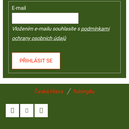
E-mail
Vložením e-mailu souhlasíte s
podmínkami
ochrany osobních údajů
PŘIHLÁSIT SE
Z
Česká Hlava
fishing4u
Á
P
A
Facebook
Instagram
YouTube
T