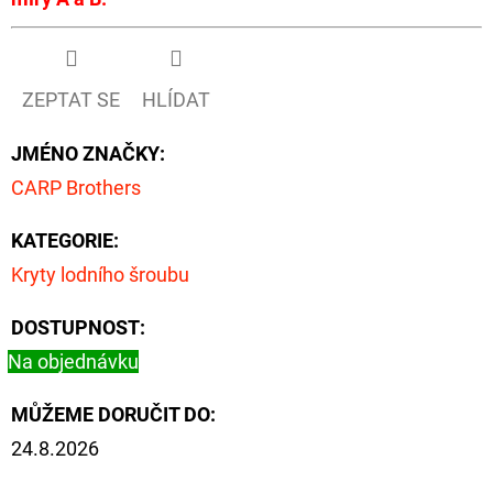
NÁVAZEC
BOILIE
RIG
PLUS
25LB
ZEPTAT SE
HLÍDAT
72
Kč
JMÉNO ZNAČKY
:
Původně:
79
CARP Brothers
Kč
KATEGORIE
:
Kryty lodního šroubu
DOSTUPNOST:
Na objednávku
MŮŽEME DORUČIT DO:
24.8.2026