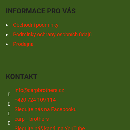
Í
INFORMACE PRO VÁS
Obchodní podmínky
Podmínky ochrany osobních údajů
Prodejna
KONTAKT
info
@
carpbrothers.cz
+420 724 109 114
Sledujte nás na Facebooku
carp__brothers
Sledujte náš kanál na YouTube