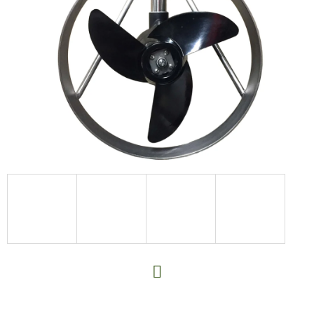
E
T
E
N
A
J
Í
T
?
HLEDAT
Facebook