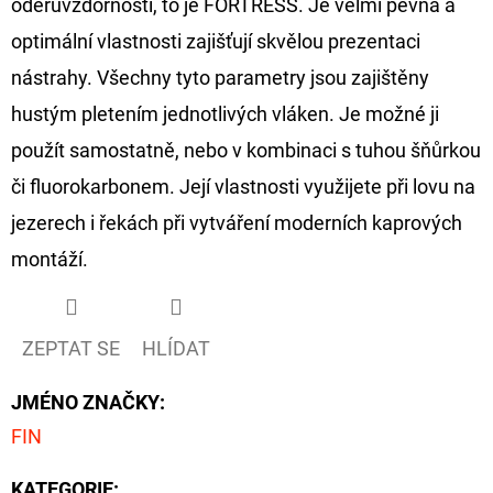
oděruvzdorností, to je FORTRESS. Je velmi pevná a
optimální vlastnosti zajišťují skvělou prezentaci
D
O
nástrahy. Všechny tyto parametry jsou zajištěny
P
hustým pletením jednotlivých vláken. Je možné ji
O
použít samostatně, nebo v kombinaci s tuhou šňůrkou
R
či fluorokarbonem. Její vlastnosti využijete při lovu na
U
Č
jezerech i řekách při vytváření moderních kaprových
U
montáží.
J
E
M
ZEPTAT SE
HLÍDAT
E
JMÉNO ZNAČKY
:
FIN
GIANTS
FISHING
KAPROVÝ
KATEGORIE
: