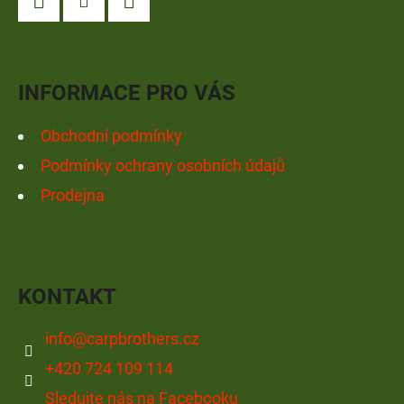
A
Facebook
Instagram
YouTube
T
Í
INFORMACE PRO VÁS
Obchodní podmínky
Podmínky ochrany osobních údajů
Prodejna
KONTAKT
info
@
carpbrothers.cz
+420 724 109 114
Sledujte nás na Facebooku