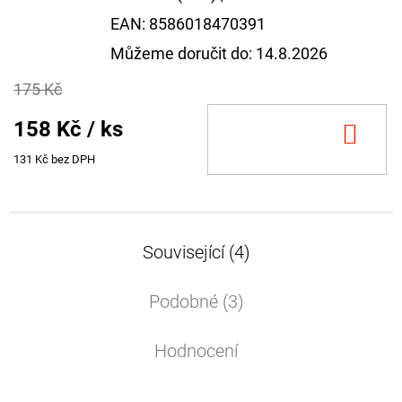
EAN:
8586018470391
Můžeme doručit do:
14.8.2026
175 Kč
158 Kč
/ ks
DO
KOŠ
131 Kč bez DPH
Související (4)
Podobné (3)
Hodnocení