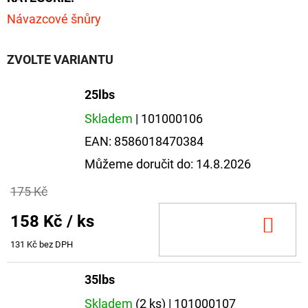
NÁVAZEC
BOILIE
Návazcové šnůry
RIG
PLUS
25LB
ZVOLTE VARIANTU
72
Kč
25lbs
Původně:
79
Skladem
| 101000106
Kč
EAN:
8586018470384
Můžeme doručit do:
14.8.2026
175 Kč
158 Kč
/ ks
DO
KOŠ
131 Kč bez DPH
35lbs
Skladem
(2 ks)
| 101000107