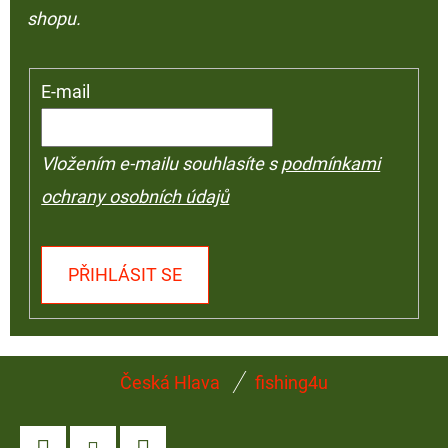
shopu.
E-mail
Vložením e-mailu souhlasíte s
podmínkami
ochrany osobních údajů
PŘIHLÁSIT SE
Z
Česká Hlava
fishing4u
Á
P