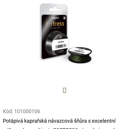
E
T
E
N
A
J
Í
T
?
Facebook
Kód:
101000106
HLEDAT
Potápivá kaprařská návazcová šňůra s excelentní