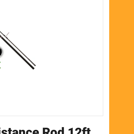
FLOAT
stance Rod 12ft,