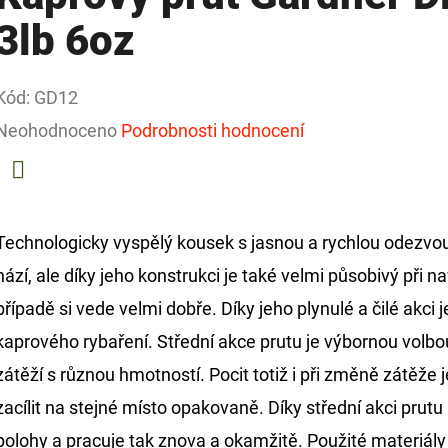
3lb 6oz
Kód:
GD12
Průměrné
Neohodnoceno
Podrobnosti hodnocení
hodnocení
produktu
Facebook
je
Technologicky vyspělý kousek s jasnou a rychlou odezvou 
0,0
hází, ale díky jeho konstrukci je také velmi působivý při 
z
případě si vede velmi dobře. Díky jeho plynulé a čilé akci
5
kaprového rybaření. Střední akce prutu je výbornou volbou 
hvězdiček.
zátěží s různou hmotností. Pocit totiž i při změně zátěže 
zacílit na stejné místo opakovaně. Díky střední akci prutu
polohy a pracuje tak znova a okamžitě. Použité materiály 