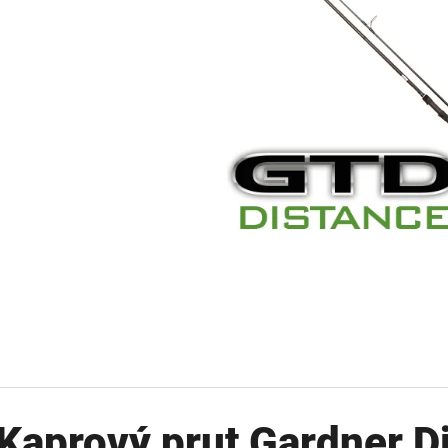
OLOVĚNÁ ZÁTĚŽ DELPHIN
FOX CARP SUB 
CYBERBARBED S OTVOREM
202 Kč
36 Kč
Původně:
225 Kč
Původně:
40 Kč
Kaprový prut Gardner Di