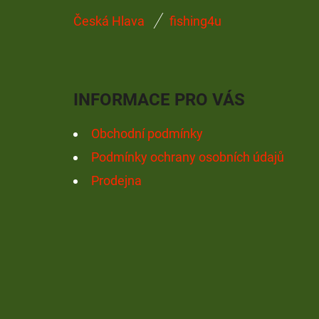
Z
Česká Hlava
fishing4u
Á
P
A
INFORMACE PRO VÁS
T
Í
Obchodní podmínky
Podmínky ochrany osobních údajů
Prodejna