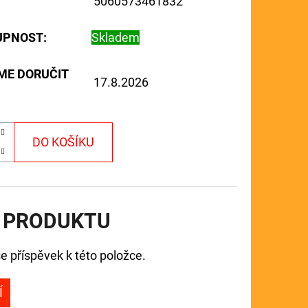
5060573461832
UPNOST:
Skladem
ME DORUČIT
17.8.2026
DO KOŠÍKU
 PRODUKTU
e příspěvek k této položce.
Í