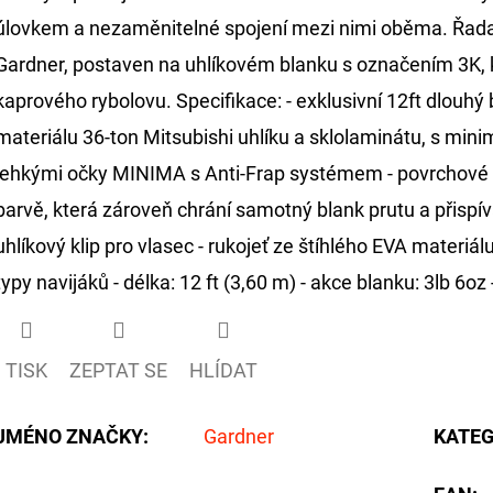
úlovkem a nezaměnitelné spojení mezi nimi oběma. Řada
Gardner, postaven na uhlíkovém blanku s označením 3K, k
kaprového rybolovu. Specifikace: - exklusivní 12ft dlouh
materiálu 36-ton Mitsubishi uhlíku a sklolaminátu, s mi
lehkými očky MINIMA s Anti-Frap systémem - povrchové z
barvě, která zároveň chrání samotný blank prutu a přisp
uhlíkový klip pro vlasec - rukojeť ze štíhlého EVA materi
typy navijáků - délka: 12 ft (3,60 m) - akce blanku: 3lb 6oz -
TISK
ZEPTAT SE
HLÍDAT
JMÉNO ZNAČKY
:
Gardner
KATEG