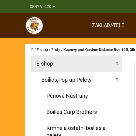
K
Přejít
CENY V:
CZK
O
Zpět
Zpět
na
Š
do
do
obsah
ZAKLADATELÉ
Í
obchodu
obchodu
CO
K
Domů
/
E-shop
/
Pruty
/
Kaprový prut Gardner Distance Rod 12ft, 3lb
P
K
Přeskočit
E-shop
A
O
kategorie
T
S
Boilies,Pop-up Pelety
E
T
G
Pěnové Nástrahy
O
R
R
A
Boilies Carp Brothers
I
N
E
Krmné a ostatní boilies a
N
pelety