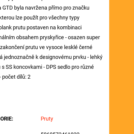
 GTD byla navržena přímo pro značku
terou lze použít pro všechny typy
ý blank prutu postaven na kombinaci
nimálním obsahem pryskyřice - osazen super
akončení prutu ve vysoce lesklé černé
ívá jednoznačně k designovému prvku - lehký
álu s SS koncovkami - DPS sedlo pro různé
 počet dílů: 2
ORIE
:
Pruty