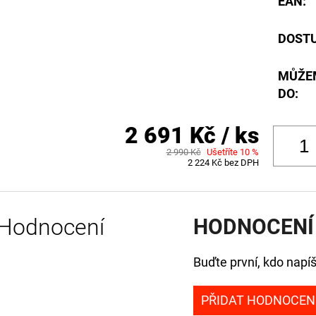
EAN
:
DOST
MŮŽE
DO:
2 691 Kč
/ ks
2 990 Kč
Ušetříte 10 %
2 224 Kč bez DPH
Hodnocení
HODNOCENÍ
Buďte první, kdo napíš
PŘIDAT HODNOCEN