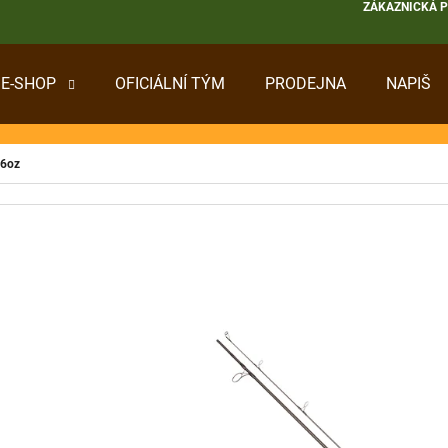
ZÁKAZNICKÁ 
E-SHOP
OFICIÁLNÍ TÝM
PRODEJNA
NAPIŠ
 POTŘEBUJETE NAJÍT?
 6oz
HLEDAT
DOPORUČUJEME