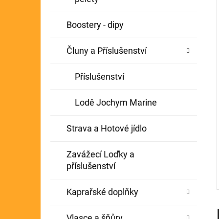
Í
GIANTS FISHING KAPROVÝ NÁVAZEC
P
Boostery - dipy
BOILIE RIG PLUS 25LB
A
72 Kč
Původně:
79 Kč
Čluny a Příslušenství
N
E
Příslušenství
L
Lodě Jochym Marine
Strava a Hotové jídlo
Zavážecí Loďky a
příslušenství
Kaprařské doplňky
Vlasce a šňůry