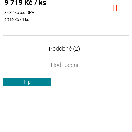
9 719 Kč
/ ks
DO
8 032 Kč bez DPH
KOŠ
Měrná
9 719 Kč / 1 ks
cena:
Podobné (2)
Hodnocení
Tip