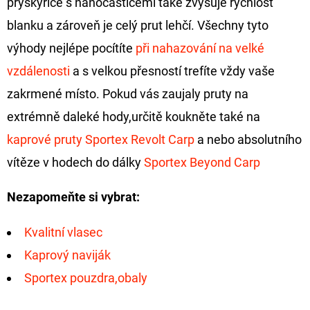
pryskyřice s nanočásticemi také zvyšuje rychlost
FLOAT
blanku a zároveň je celý prut lehčí. Všechny tyto
202
Kč
výhody nejlépe pocítíte
při nahazování na velké
Původně:
225
vzdálenosti
a s velkou přesností trefíte vždy vaše
Kč
zakrmené místo. Pokud vás zaujaly pruty na
extrémně daleké hody,určitě koukněte také na
kaprové pruty Sportex Revolt Carp
a nebo absolutního
vítěze v hodech do dálky
Sportex Beyond Carp
Nezapomeňte si vybrat:
Kvalitní vlasec
Kaprový naviják
Sportex pouzdra,obaly