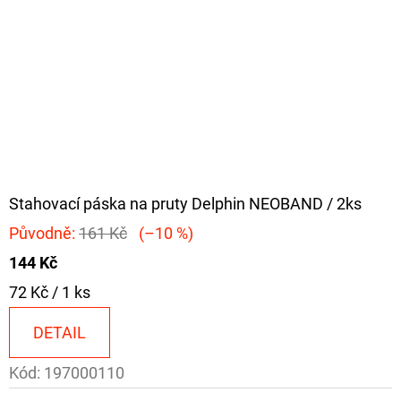
Stahovací páska na pruty Delphin NEOBAND / 2ks
Původně:
161 Kč
(–10 %)
144 Kč
Měrná
72 Kč / 1 ks
cena:
DETAIL
Kód:
197000110