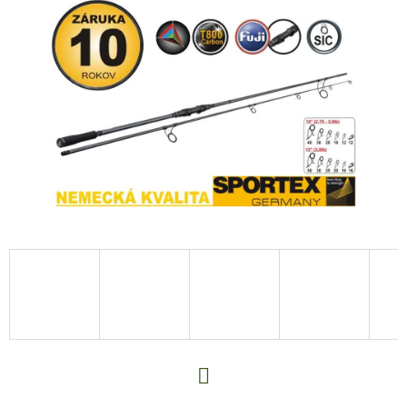
E
T
E
N
A
J
Í
T
?
HLEDAT