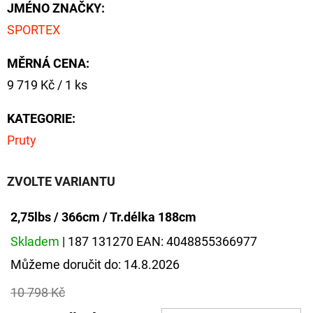
JMÉNO ZNAČKY
:
SPORTEX
MĚRNÁ CENA:
Měrná
9 719 Kč / 1 ks
cena:
KATEGORIE
:
Pruty
ZVOLTE VARIANTU
2,75lbs / 366cm / Tr.délka 188cm
Skladem
| 187 131270
EAN:
4048855366977
Můžeme doručit do:
14.8.2026
10 798 Kč