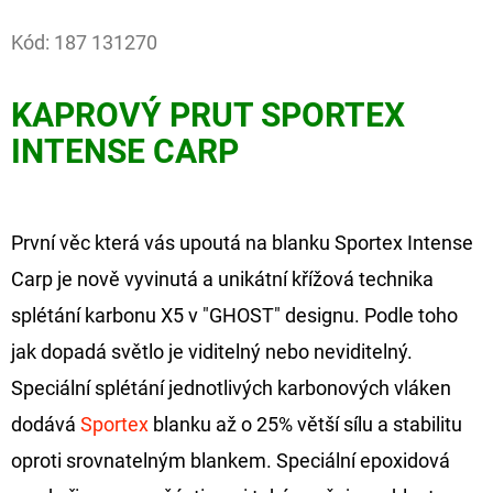
Facebook
Kód:
187 131270
D
O
P
KAPROVÝ PRUT SPORTEX
O
INTENSE CARP
R
U
Č
První věc která vás upoutá na blanku Sportex Intense
U
J
Carp je nově vyvinutá a unikátní křížová technika
E
splétání karbonu X5 v "GHOST" designu. Podle toho
M
jak dopadá světlo je viditelný nebo neviditelný.
E
Speciální splétání jednotlivých karbonových vláken
dodává
Sportex
blanku až o 25% větší sílu a stabilitu
FOX
oproti srovnatelným blankem. Speciální epoxidová
CARP
SUB