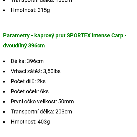
Hmotnost: 315g
Parametry - kaprový prut SPORTEX Intense Carp -
dvoudílný 396cm
Délka: 396cm
Vrhací zátěž: 3,50lbs
Počet dílů: 2ks
Počet oček: 6ks
První očko velikost: 50mm
Transportní délka: 203cm
Hmotnost: 403g