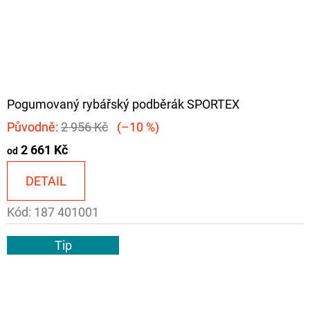
Pogumovaný rybářský podběrák SPORTEX
Původně:
2 956 Kč
(–10 %)
2 661 Kč
od
DETAIL
Kód:
187 401001
Tip