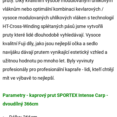
pruty. Díky kvalitním vysoce modulovaným uhlíkovým
vláknům nebo optimální kombinaci kevlarových /
vysoce modulovaných uhlíkových vláken s technologií
HT-Cross-Winding splétaných pásů jsme vytvořili
pruty které lidé dlouhodobě vyhledávají. Vysoce
kvalitní Fuji díly, jako jsou nejlepší očka a sedlo
navijáku dávají prutem vynikající estetický vzhled a
užitnou hodnotu po mnoho let. Byly vyvinuty
profesionály pro profesionální kapraře - lidi, kteří chtějí
mít ve výbavě to nejlepší.
Parametry - kaprový prut SPORTEX Intense Carp -
dvoudílný 366cm