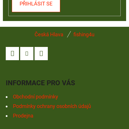
PŘIHLÁSIT SE
Z
Česká Hlava
fishing4u
Á
P
A
Facebook
Instagram
YouTube
T
Í
INFORMACE PRO VÁS
Obchodní podmínky
Podmínky ochrany osobních údajů
Prodejna