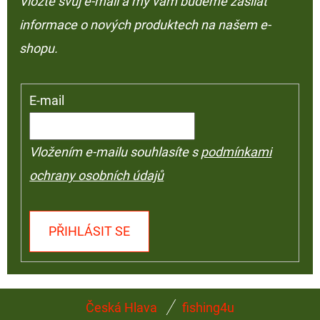
Vložte svůj e-mail a my vám budeme zasílat
informace o nových produktech na našem e-
shopu.
E-mail
Vložením e-mailu souhlasíte s
podmínkami
ochrany osobních údajů
PŘIHLÁSIT SE
Z
Česká Hlava
fishing4u