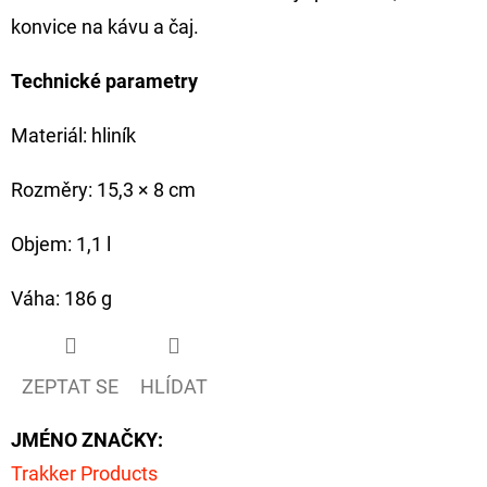
konvice na kávu a čaj.
D
O
Technické parametry
P
O
Materiál: hliník
R
U
Rozměry: 15,3 × 8 cm
Č
Objem: 1,1 l
U
J
Váha: 186 g
E
M
E
ZEPTAT SE
HLÍDAT
JMÉNO ZNAČKY
:
GIANTS
FISHING
Trakker Products
KAPROVÝ