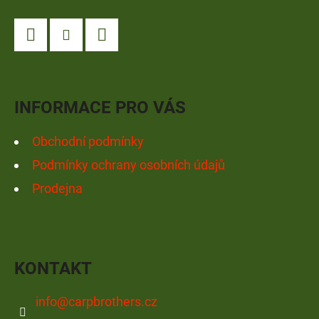
Á
P
A
Facebook
Instagram
YouTube
T
Í
INFORMACE PRO VÁS
Obchodní podmínky
Podmínky ochrany osobních údajů
Prodejna
KONTAKT
info
@
carpbrothers.cz