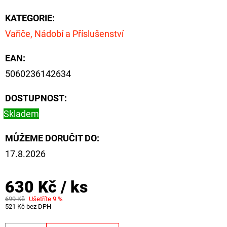
NÁVAZEC
BOILIE
KATEGORIE
:
RIG
PLUS
Vařiče, Nádobí a Příslušenství
25LB
72
EAN
:
Kč
Původně:
5060236142634
79
Kč
DOSTUPNOST:
Skladem
MŮŽEME DORUČIT DO:
17.8.2026
630 Kč
/ ks
699 Kč
Ušetříte 9 %
521 Kč bez DPH