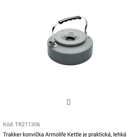
E
T
E
N
A
J
Í
T
?
Facebook
HLEDAT
Kód:
TR211306
Trakker konvička Armolife Kettle je praktická, lehká