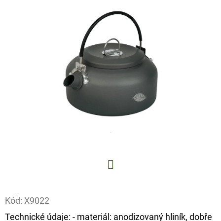
E
T
E
N
A
J
Í
T
?
Facebook
HLEDAT
Kód:
X9022
Technické údaje: - materiál: anodizovaný hliník, dobře