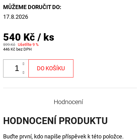
CYBERBARBED
MŮŽEME DORUČIT DO:
S
OTVOREM
17.8.2026
36
Kč
540 Kč
/ ks
Původně:
40
Kč
599 Kč
Ušetříte 9 %
446 Kč bez DPH
DO KOŠÍKU
Hodnocení
HODNOCENÍ PRODUKTU
Buďte první, kdo napíše příspěvek k této položce.