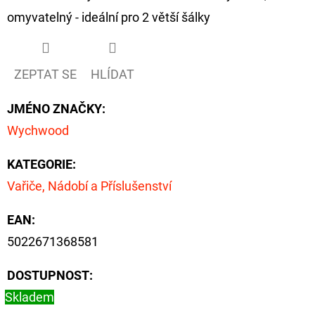
omyvatelný - ideální pro 2 větší šálky
D
O
P
ZEPTAT SE
HLÍDAT
O
R
JMÉNO ZNAČKY
:
U
Wychwood
Č
U
KATEGORIE
:
J
Vařiče, Nádobí a Příslušenství
E
M
EAN
:
E
5022671368581
DOSTUPNOST:
OLOVĚNÁ
Skladem
ZÁTĚŽ
DELPHIN