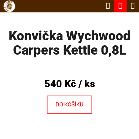
K
Hledat
Nák
Přejít
O
Zpět
Zpět
na
koší
Š
obsah
Konvička Wychwood
Í
C
K
Carpers Kettle 0,8L
O
P
O
T
540 Kč
/ ks
Ř
E
DO KOŠÍKU
B
U
J