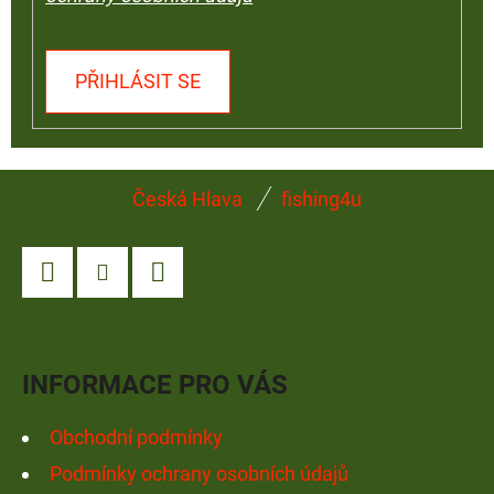
PŘIHLÁSIT SE
Z
Česká Hlava
fishing4u
Á
P
A
Facebook
Instagram
YouTube
T
Í
INFORMACE PRO VÁS
Obchodní podmínky
Podmínky ochrany osobních údajů