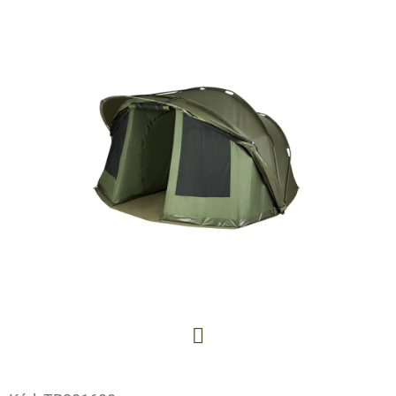
E
T
E
N
A
J
Í
T
?
HLEDAT
Facebook