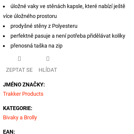
NÁVAZEC
úložné vaky ve stěnách kapsle, které nabízí ještě
BOILIE
RIG
více úložného prostoru
PLUS
25LB
prodyšné stěny z Polyesteru
72
perfektně pasuje a není potřeba přidělávat kolíky
Kč
Původně:
přenosná taška na zip
79
Kč
ZEPTAT SE
HLÍDAT
JMÉNO ZNAČKY
:
Trakker Products
KATEGORIE
:
Bivaky a Brolly
EAN
: