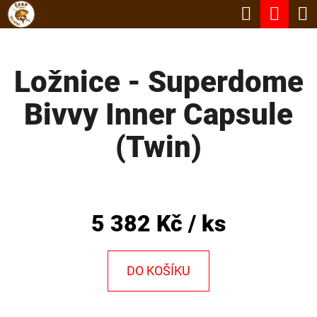
K
Hledat
Nák
Přejít
O
Zpět
Zpět
na
koší
Š
obsah
Ložnice - Superdome
Í
C
K
Bivvy Inner Capsule
O
P
(Twin)
O
T
Ř
5 382 Kč
/ ks
E
B
DO KOŠÍKU
U
J