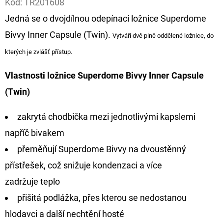
Kód:
TR201608
Jedná se o dvojdílnou odepínací ložnice Superdome
D
O
Bivvy Inner Capsule (Twin).
Vytváří dvě plně oddělené ložnice, do
P
kterých je zvlášť přístup.
O
R
Vlastnosti ložnice Superdome Bivvy Inner Capsule
U
(Twin)
Č
U
zakrytá chodbička mezi jednotlivými kapslemi
J
napříč bivakem
E
M
přeměňují Superdome Bivvy na dvoustěnný
E
přístřešek, což snižuje kondenzaci a více
zadržuje teplo
přišitá podlážka, přes kterou se nedostanou
GIANTS
FISHING
hlodavci a další nechtění hosté
KAPROVÝ