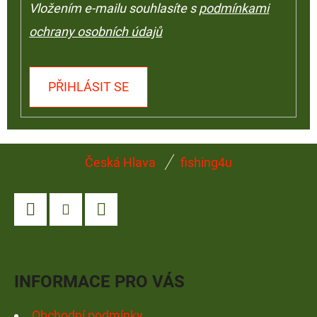
Vložením e-mailu souhlasíte s
podmínkami
ochrany osobních údajů
PŘIHLÁSIT SE
Z
Česká Hlava
fishing4u
Á
P
A
Facebook
Instagram
YouTube
T
Í
INFORMACE PRO VÁS
Obchodní podmínky