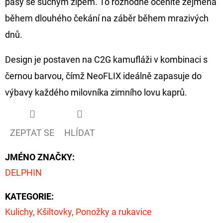
pásy se suchým zipem. To rozhodně oceníte zejména
CYBERBARBED
S
během dlouhého čekání na záběr během mrazivých
OTVOREM
dnů.
36
Kč
Původně:
Design je postaven na C2G kamufláži v kombinaci s
40
Kč
černou barvou, čímž NeoFLIX ideálně zapasuje do
výbavy každého milovníka zimního lovu kaprů.
ZEPTAT SE
HLÍDAT
JMÉNO ZNAČKY
:
DELPHIN
KATEGORIE
:
Kulichy, Kšiltovky, Ponožky a rukavice