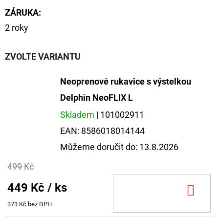
ZÁRUKA
:
2 roky
ZVOLTE VARIANTU
Neoprenové rukavice s výstelkou
Delphin NeoFLIX L
Skladem
| 101002911
EAN:
8586018014144
Můžeme doručit do:
13.8.2026
499 Kč
449 Kč
/ ks
DO
KOŠ
371 Kč bez DPH