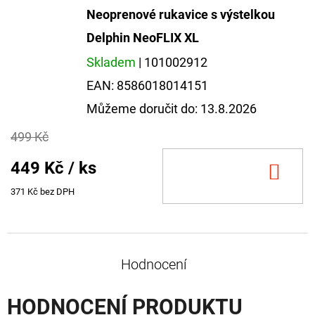
Neoprenové rukavice s výstelkou
Delphin NeoFLIX XL
Skladem
| 101002912
EAN:
8586018014151
Můžeme doručit do:
13.8.2026
499 Kč
449 Kč
/ ks
DO
KOŠ
371 Kč bez DPH
Hodnocení
HODNOCENÍ PRODUKTU