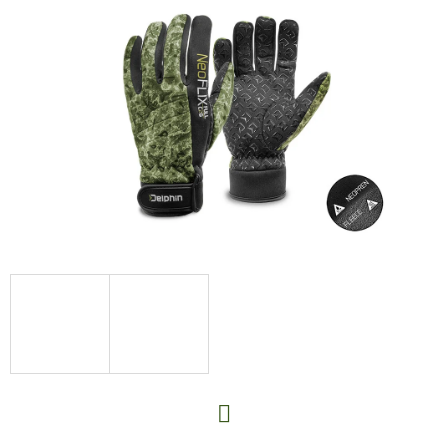
E
T
E
N
A
J
Í
T
?
HLEDAT