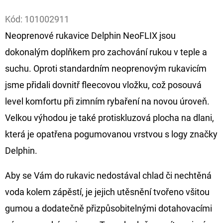
Facebook
Kód:
101002911
D
O
Neoprenové rukavice Delphin NeoFLIX jsou
P
dokonalým doplňkem pro zachování rukou v teple a
O
suchu. Oproti standardním neoprenovým rukavicím
R
jsme přidali dovnitř fleecovou vložku, což posouvá
U
Č
level komfortu při zimním rybaření na novou úroveň.
U
Velkou výhodou je také protiskluzová plocha na dlani,
J
která je opatřena pogumovanou vrstvou s logy značky
E
Delphin.
M
E
Aby se Vám do rukavic nedostával chlad či nechtěná
voda kolem zápěstí, je jejich utěsnění tvořeno všitou
OLOVĚNÁ
gumou a dodatečně přizpůsobitelnými dotahovacími
ZÁTĚŽ
DELPHIN