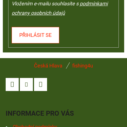
Vložením e-mailu souhlasíte s
podmínkami
ochrany osobních údajů
PŘIHLÁSIT SE
Z
Česká Hlava
fishing4u
Á
P
A
Facebook
Instagram
YouTube
T
Í
INFORMACE PRO VÁS
Obchodní podmínky