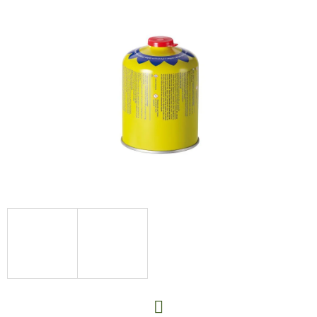
E
T
E
N
A
J
Í
T
?
HLEDAT