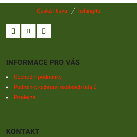
Z
Česká Hlava
fishing4u
Á
P
A
Facebook
Instagram
YouTube
T
Í
INFORMACE PRO VÁS
Obchodní podmínky
Podmínky ochrany osobních údajů
Prodejna
KONTAKT