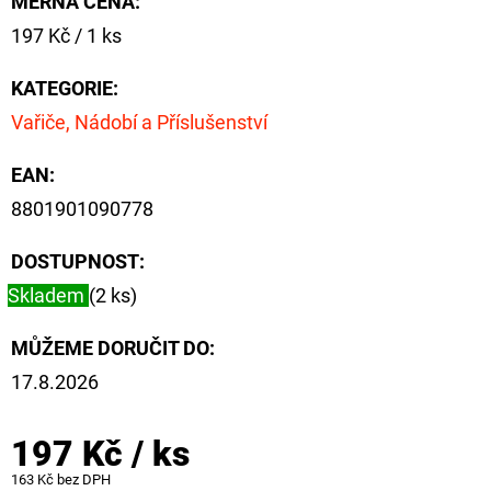
MĚRNÁ CENA:
NÁVAZEC
BOILIE
Měrná
197 Kč / 1 ks
RIG
cena:
PLUS
25LB
KATEGORIE
:
72
Vařiče, Nádobí a Příslušenství
Kč
Původně:
EAN
:
79
Kč
8801901090778
DOSTUPNOST:
Skladem
(2 ks)
MŮŽEME DORUČIT DO:
17.8.2026
197 Kč
/ ks
163 Kč bez DPH