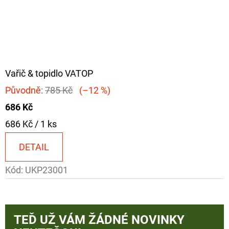
Vařič & topidlo VATOP
Původně:
785 Kč
(–12 %)
686 Kč
Měrná
686 Kč / 1 ks
cena:
DETAIL
Kód:
UKP23001
TEĎ UŽ VÁM ŽÁDNÉ NOVINKY