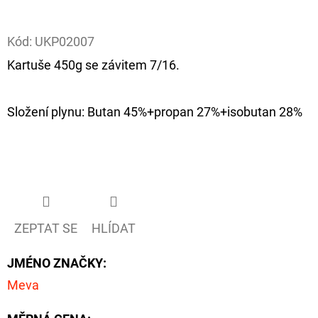
Facebook
D
Kód:
UKP02007
O
Kartuše 450g se závitem 7/16.
P
O
R
Složení plynu: Butan 45%+propan 27%+isobutan 28%
U
Č
U
J
E
M
ZEPTAT SE
HLÍDAT
E
JMÉNO ZNAČKY
:
Meva
GIANTS
FISHING
KAPROVÝ