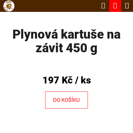
K
Hledat
Nák
Přejít
O
Zpět
Zpět
na
koší
Š
obsah
Plynová kartuše na
Í
C
K
závit 450 g
O
P
O
T
197 Kč
/ ks
Ř
E
DO KOŠÍKU
B
U
J