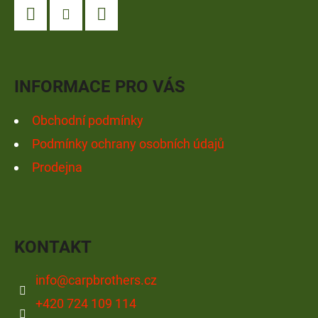
P
A
Facebook
Instagram
YouTube
T
Í
INFORMACE PRO VÁS
Obchodní podmínky
Podmínky ochrany osobních údajů
Prodejna
KONTAKT
info
@
carpbrothers.cz
+420 724 109 114