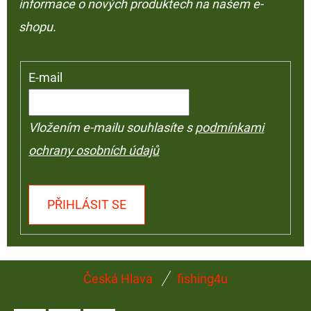
informace o nových produktech na našem e-
shopu.
E-mail
Vložením e-mailu souhlasíte s
podmínkami
ochrany osobních údajů
PŘIHLÁSIT SE
Z
Česká Hlava
fishing4u
Á