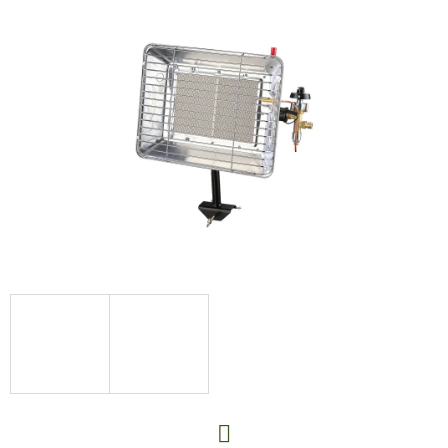
E
T
E
N
A
J
Í
T
?
HLEDAT