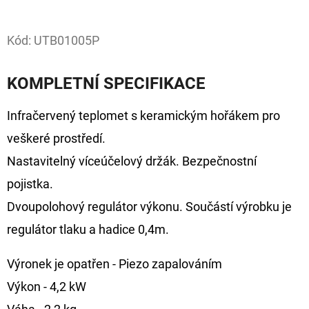
Facebook
D
Kód:
UTB01005P
O
P
KOMPLETNÍ SPECIFIKACE
O
R
Infračervený teplomet s keramickým hořákem pro
U
Č
veškeré prostředí.
U
Nastavitelný víceúčelový držák. Bezpečnostní
J
pojistka.
E
Dvoupolohový regulátor výkonu. Součástí výrobku je
M
E
regulátor tlaku a hadice 0,4m.
Výronek je opatřen - Piezo zapalováním
OLOVĚNÁ
Výkon - 4,2 kW
ZÁTĚŽ
DELPHIN