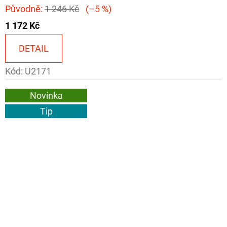
Původně:
1 246 Kč
(–5 %)
1 172 Kč
DETAIL
Kód:
U2171
Novinka
Tip