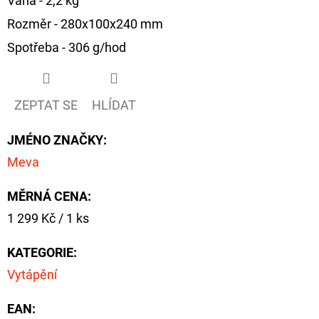
Váha - 2,2 kg
CYBERBARBED
S
Rozměr - 280x100x240 mm
OTVOREM
Spotřeba - 306 g/hod
36
Kč
Původně:
40
Kč
ZEPTAT SE
HLÍDAT
JMÉNO ZNAČKY
:
Meva
MĚRNÁ CENA:
Měrná
1 299 Kč / 1 ks
cena:
KATEGORIE
:
Vytápění
EAN
: