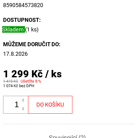
8590584573820
DOSTUPNOST:
Skladem
(1 ks)
MŮŽEME DORUČIT DO:
17.8.2026
1 299 Kč
/ ks
1 415 Kč
Ušetříte 8 %
1 074 Kč bez DPH
DO KOŠÍKU
Související (2)