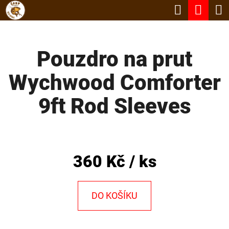
K
Hledat
Nák
Přejít
O
Zpět
Zpět
na
koší
Š
obsah
Pouzdro na prut
Í
C
K
Wychwood Comforter
O
P
9ft Rod Sleeves
O
T
Ř
360 Kč
/ ks
E
B
DO KOŠÍKU
U
J