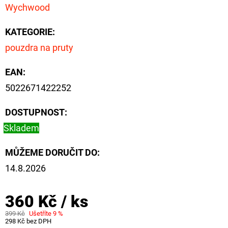
FLOAT
Wychwood
202
Kč
KATEGORIE
:
Původně:
pouzdra na pruty
225
Kč
EAN
:
5022671422252
DOSTUPNOST:
Skladem
MŮŽEME DORUČIT DO:
14.8.2026
360 Kč
/ ks
399 Kč
Ušetříte 9 %
298 Kč bez DPH