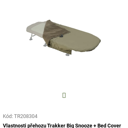
E
T
E
N
A
J
Í
T
?
Facebook
HLEDAT
Kód:
TR208304
Vlastnosti přehozu Trakker Big Snooze + Bed Cover