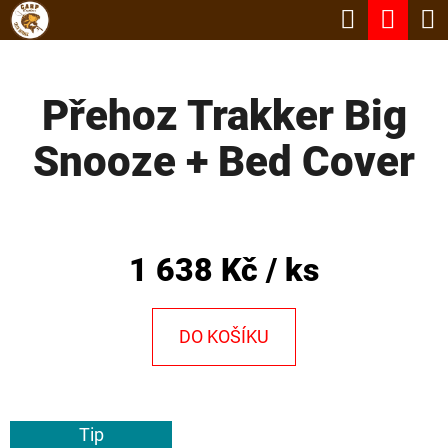
K
Hledat
Nák
Přejít
O
Zpět
Zpět
na
koší
Š
obsah
Přehoz Trakker Big
Í
C
K
Snooze + Bed Cover
O
P
O
T
1 638 Kč
/ ks
Ř
E
DO KOŠÍKU
B
U
J
Tip