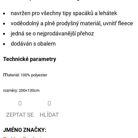
navržen pro všechny tipy spacáků a lehátek
D
O
voděodolný a plně prodyšný materiál, uvnitř fleece
P
jedná se o nejprodávanější přehoz
O
dodáván s obalem
R
U
Technické parametry
Č
U
m
ateriál: 100% polyester
J
E
rozměry: 200×130cm
M
E
ZEPTAT SE
HLÍDAT
OLOVĚNÁ
JMÉNO ZNAČKY
:
ZÁTĚŽ
DELPHIN