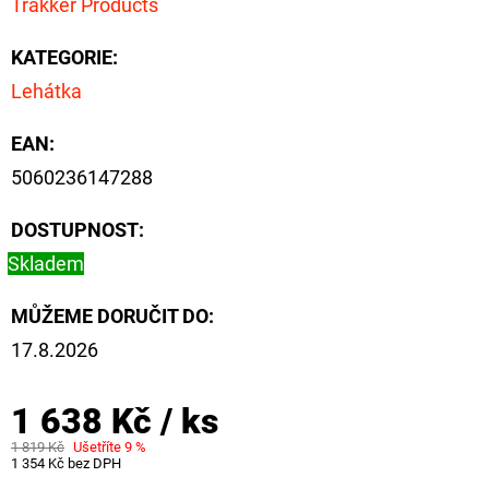
Trakker Products
CYBERBARBED
S
OTVOREM
KATEGORIE
:
36
Lehátka
Kč
Původně:
40
EAN
:
Kč
5060236147288
DOSTUPNOST:
Skladem
MŮŽEME DORUČIT DO:
17.8.2026
1 638 Kč
/ ks
1 819 Kč
Ušetříte 9 %
1 354 Kč bez DPH