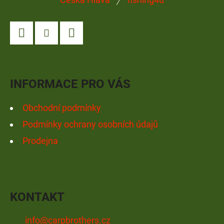
Á
P
A
Facebook
Instagram
YouTube
T
Í
INFORMACE PRO VÁS
Obchodní podmínky
Podmínky ochrany osobních údajů
Prodejna
KONTAKT
info
@
carpbrothers.cz