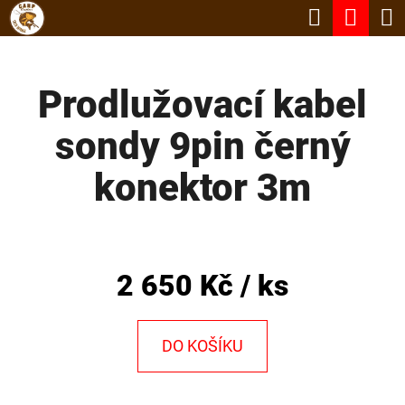
K
Hledat
Nák
Přejít
O
Zpět
Zpět
na
koší
Š
obsah
Prodlužovací kabel
Í
C
K
sondy 9pin černý
O
P
konektor 3m
O
T
Ř
2 650 Kč
/ ks
E
B
DO KOŠÍKU
U
J