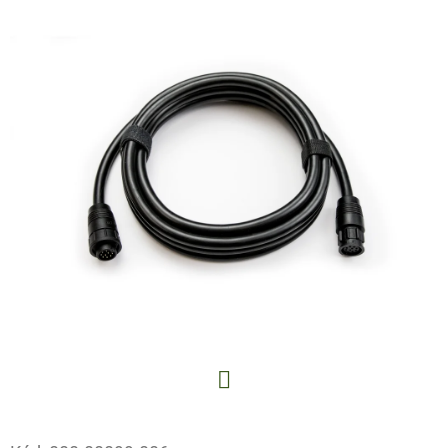
E
T
E
N
A
J
Í
T
?
HLEDAT
Facebook