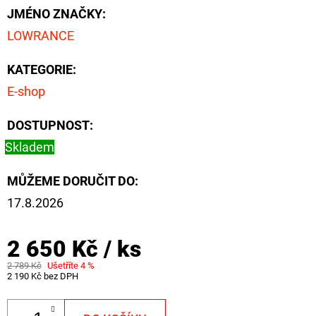
FLOAT
JMÉNO ZNAČKY
:
202
LOWRANCE
Kč
Původně:
225
KATEGORIE
:
Kč
E-shop
DOSTUPNOST:
Skladem
MŮŽEME DORUČIT DO:
17.8.2026
2 650 Kč
/ ks
2 789 Kč
Ušetříte 4 %
2 190 Kč bez DPH