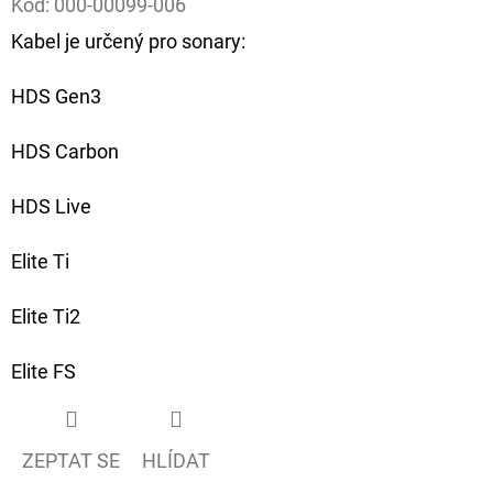
Kód:
000-00099-006
Kabel je určený pro sonary:
D
O
HDS Gen3
P
O
HDS Carbon
R
U
HDS Live
Č
U
Elite Ti
J
E
Elite Ti2
M
E
Elite FS
FOX
ZEPTAT SE
HLÍDAT
CARP
SUB