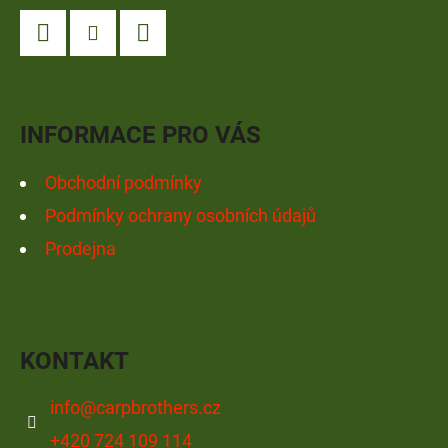
P
A
Facebook
Instagram
YouTube
T
Í
INFORMACE PRO VÁS
Obchodní podmínky
Podmínky ochrany osobních údajů
Prodejna
KONTAKT
info
@
carpbrothers.cz
+420 724 109 114