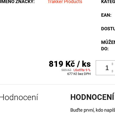
JMÉNO ZNAČKY
:
Trakker Products
KATEG
EAN
:
DOST
MŮŽE
DO:
819 Kč
/ ks
909 Kč
Ušetříte 9 %
677 Kč bez DPH
Hodnocení
HODNOCENÍ
Buďte první, kdo napíš