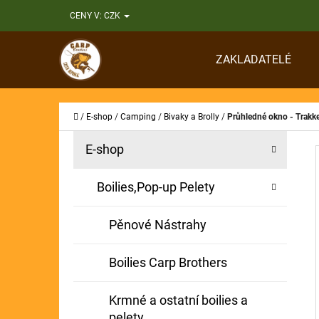
K
Přejít
CENY V:
CZK
O
Zpět
Zpět
na
Š
do
do
obsah
ZAKLADATELÉ
Í
obchodu
obchodu
CO
K
Domů
/
E-shop
/
Camping
/
Bivaky a Brolly
/
Průhledné okno - Trakk
P
K
Přeskočit
E-shop
A
O
kategorie
T
S
Boilies,Pop-up Pelety
E
T
G
Pěnové Nástrahy
O
R
R
A
Boilies Carp Brothers
I
N
E
Krmné a ostatní boilies a
N
pelety