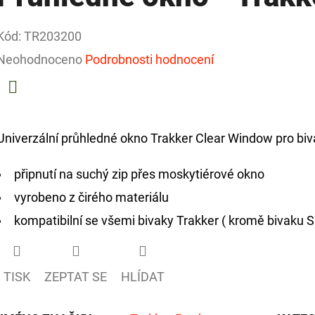
Kód:
TR203200
Průměrné
Neohodnoceno
Podrobnosti hodnocení
hodnocení
produktu
Facebook
je
Univerzální průhledné okno Trakker Clear Window pro biv
0,0
připnutí na suchý zip přes moskytiérové okno
z
vyrobeno z čirého materiálu
5
kompatibilní se všemi bivaky Trakker ( kromě bivaku 
hvězdiček.
TISK
ZEPTAT SE
HLÍDAT