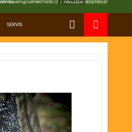
PODPORA:
INFO@CARPBROTHERS.CZ
REGISTROVAT
PŘIHLÁŠENÍ
Hledat
Nákup
SERVIS
košík