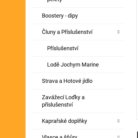
Í
GIANTS FISHING KAPROVÝ NÁVAZEC
P
Boostery - dipy
BOILIE RIG PLUS 25LB
A
72 Kč
Původně:
79 Kč
Čluny a Příslušenství
N
E
Příslušenství
L
Lodě Jochym Marine
Strava a Hotové jídlo
Zavážecí Loďky a
příslušenství
Kaprařské doplňky
Vlasce a šňůry