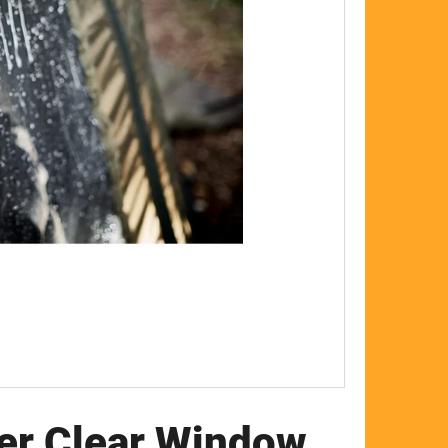
FLOAT
er Clear Window