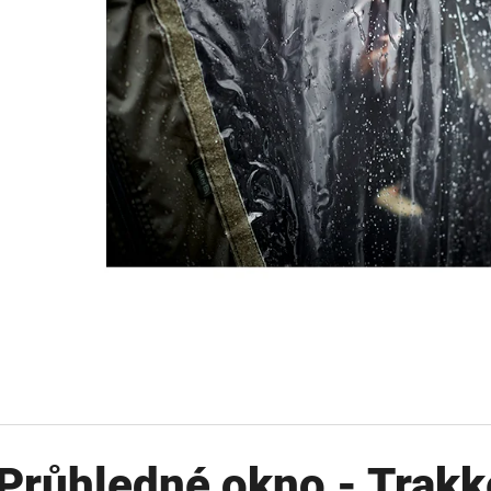
OLOVĚNÁ ZÁTĚŽ DELPHIN
FOX CARP SUB 
CYBERBARBED S OTVOREM
202 Kč
36 Kč
Původně:
225 Kč
Původně:
40 Kč
Průhledné okno - Trakk