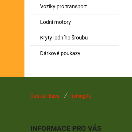
Vozíky pro transport
Lodní motory
Kryty lodního šroubu
Dárkové poukazy
Z
Česká Hlava
fishing4u
Á
P
A
INFORMACE PRO VÁS
T