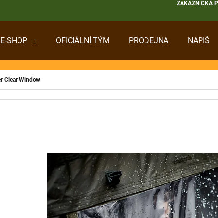
ZÁKAZNICKÁ 
E-SHOP
OFICIÁLNÍ TÝM
PRODEJNA
NAPIŠ
 POTŘEBUJETE NAJÍT?
er Clear Window
HLEDAT
DOPORUČUJEME