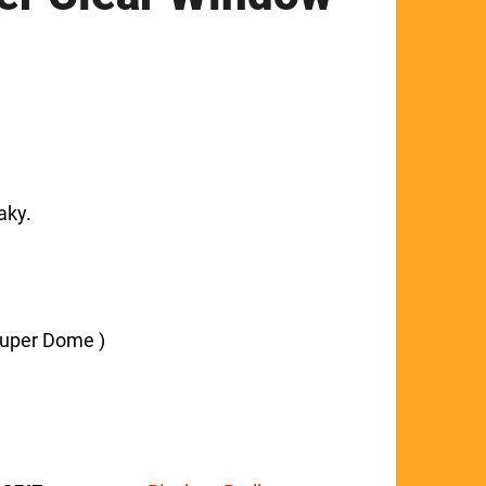
aky.
Super Dome )