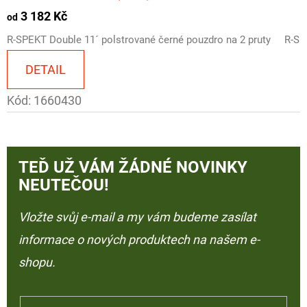
3 182 Kč
od
R-SPEKT Double 11´ polstrované černé pouzdro na 2 pruty
R-SP
DETAIL
Kód:
1660430
TEĎ UŽ VÁM ŽÁDNÉ NOVINKY
NEUTEČOU!
Vložte svůj e-mail a my vám budeme zasílat
informace o nových produktech na našem e-
shopu.