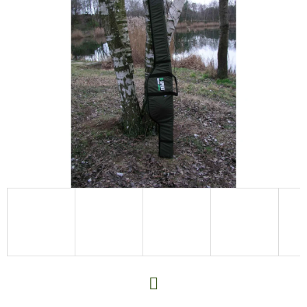
E
T
E
N
A
J
Í
T
?
HLEDAT