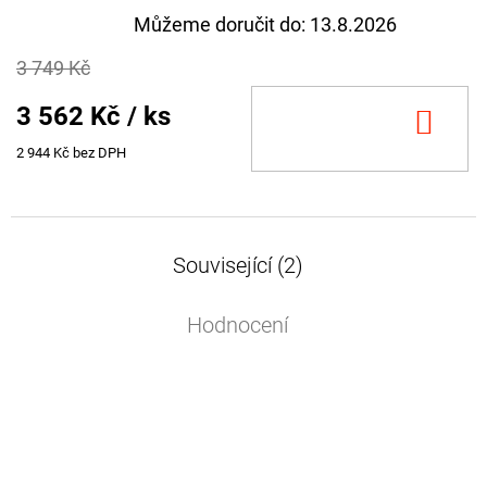
Můžeme doručit do:
13.8.2026
3 749 Kč
3 562 Kč
/ ks
DO
KOŠ
2 944 Kč bez DPH
Související (2)
Hodnocení