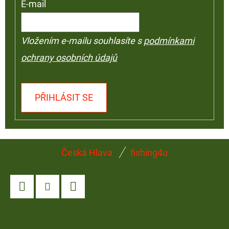
E-mail
Vložením e-mailu souhlasíte s
podmínkami
ochrany osobních údajů
PŘIHLÁSIT SE
Z
Česká Hlava
fishing4u
Á
P
A
Facebook
Instagram
YouTube
T