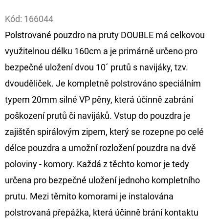
Facebook
Kód:
166044
D
O
Polstrované pouzdro na pruty DOUBLE má celkovou
P
využitelnou délku 160cm a je primárně určeno pro
O
bezpečné uložení dvou 10´ prutů s navijáky, tzv.
R
dvouděliček. Je kompletně polstrováno speciálním
U
Č
typem 20mm silné VP pěny, která účinně zabrání
U
poškození prutů či navijáků. Vstup do pouzdra je
J
zajištěn spirálovým zipem, který se rozepne po celé
E
délce pouzdra a umožní rozložení pouzdra na dvě
M
E
poloviny - komory. Každá z těchto komor je tedy
určena pro bezpečné uložení jednoho kompletního
prutu. Mezi těmito komorami je instalována
GIANTS
FISHING
polstrovaná přepážka, která účinně brání kontaktu
KAPROVÝ