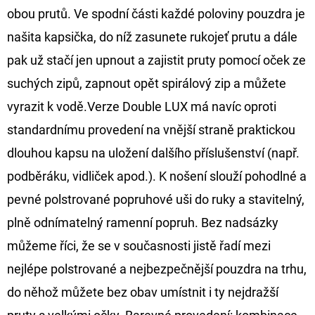
NÁVAZEC
obou prutů. Ve spodní části každé poloviny pouzdra je
BOILIE
RIG
našita kapsička, do níž zasunete rukojeť prutu a dále
PLUS
25LB
pak už stačí jen upnout a zajistit pruty pomocí oček ze
72
suchých zipů, zapnout opět spirálový zip a můžete
Kč
Původně:
vyrazit k vodě.Verze Double LUX má navíc oproti
79
Kč
standardnímu provedení na vnější straně praktickou
dlouhou kapsu na uložení dalšího příslušenství (např.
podběráku, vidliček apod.). K nošení slouží pohodlné a
pevné polstrované popruhové uši do ruky a stavitelný,
plně odnímatelný ramenní popruh. Bez nadsázky
můžeme říci, že se v současnosti jistě řadí mezi
nejlépe polstrované a nejbezpečnější pouzdra na trhu,
do něhož můžete bez obav umístnit i ty nejdražší