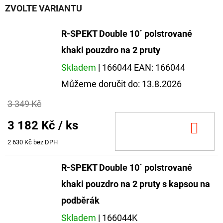
ZVOLTE VARIANTU
R-SPEKT Double 10´ polstrované
khaki pouzdro na 2 pruty
Skladem
| 166044
EAN:
166044
Můžeme doručit do:
13.8.2026
3 349 Kč
3 182 Kč
/ ks
DO
KOŠ
2 630 Kč bez DPH
R-SPEKT Double 10´ polstrované
khaki pouzdro na 2 pruty s kapsou na
podběrák
Skladem
| 166044K