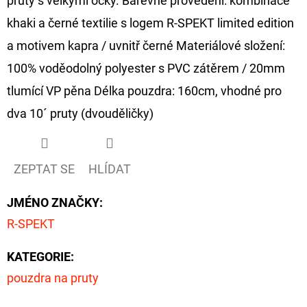
pruty s velkými očky. Barevné provedení: kombinace
khaki a černé textilie s logem R-SPEKT limited edition
a motivem kapra / uvnitř černé Materiálové složení:
100% voděodolný polyester s PVC zátěrem / 20mm
tlumící VP pěna Délka pouzdra: 160cm, vhodné pro
dva 10´ pruty (dvouděličky)
ZEPTAT SE
HLÍDAT
JMÉNO ZNAČKY
:
R-SPEKT
KATEGORIE
:
pouzdra na pruty