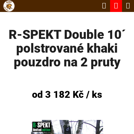
K
Hledat
Nák
Přejít
O
Zpět
Zpět
na
koší
Š
obsah
R-SPEKT Double 10´
Í
C
K
polstrované khaki
O
P
pouzdro na 2 pruty
O
T
Ř
od
3 182 Kč
/ ks
E
B
U
J