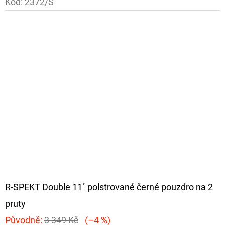
Kód:
2372/S
R-SPEKT Double 11´ polstrované černé pouzdro na 2
pruty
Původně:
3 349 Kč
(–4 %)