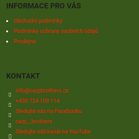
Í
INFORMACE PRO VÁS
Obchodní podmínky
Podmínky ochrany osobních údajů
Prodejna
KONTAKT
info
@
carpbrothers.cz
+420 724 109 114
Sledujte nás na Facebooku
carp__brothers
Sledujte náš kanál na YouTube