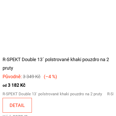
R-SPEKT Double 13´ polstrované khaki pouzdro na 2
pruty
Původně:
3 349 Kč
(–4 %)
3 182 Kč
od
R-SPEKT Double 13´ polstrované khaki pouzdro na 2 pruty
R-SP
DETAIL