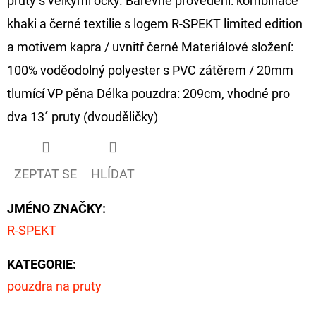
pruty s velkými očky. Barevné provedení: kombinace
khaki a černé textilie s logem R-SPEKT limited edition
a motivem kapra / uvnitř černé Materiálové složení:
100% voděodolný polyester s PVC zátěrem / 20mm
tlumící VP pěna Délka pouzdra: 209cm, vhodné pro
dva 13´ pruty (dvouděličky)
ZEPTAT SE
HLÍDAT
JMÉNO ZNAČKY
:
R-SPEKT
KATEGORIE
:
pouzdra na pruty