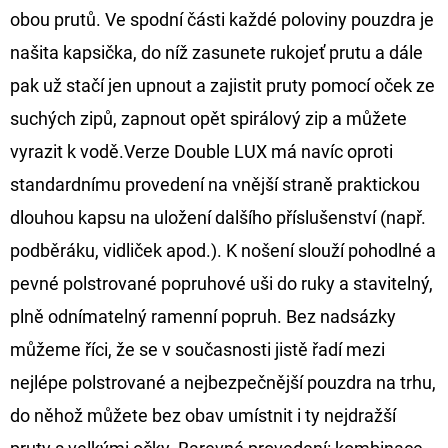
NÁVAZEC
obou prutů. Ve spodní části každé poloviny pouzdra je
BOILIE
RIG
našita kapsička, do níž zasunete rukojeť prutu a dále
PLUS
25LB
pak už stačí jen upnout a zajistit pruty pomocí oček ze
72
suchých zipů, zapnout opět spirálový zip a můžete
Kč
Původně:
vyrazit k vodě.Verze Double LUX má navíc oproti
79
Kč
standardnímu provedení na vnější straně praktickou
dlouhou kapsu na uložení dalšího příslušenství (např.
podběráku, vidliček apod.). K nošení slouží pohodlné a
pevné polstrované popruhové uši do ruky a stavitelný,
plně odnímatelný ramenní popruh. Bez nadsázky
můžeme říci, že se v současnosti jistě řadí mezi
nejlépe polstrované a nejbezpečnější pouzdra na trhu,
do něhož můžete bez obav umístnit i ty nejdražší