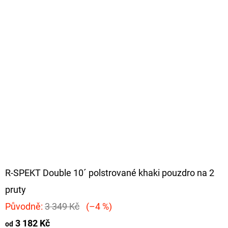
R-SPEKT Double 10´ polstrované khaki pouzdro na 2
pruty
Původně:
3 349 Kč
(–4 %)
3 182 Kč
od