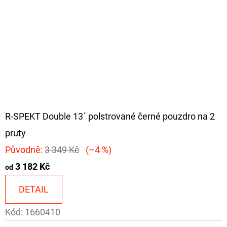
R-SPEKT Double 13´ polstrované černé pouzdro na 2
pruty
Původně:
3 349 Kč
(–4 %)
3 182 Kč
od
DETAIL
Kód:
1660410