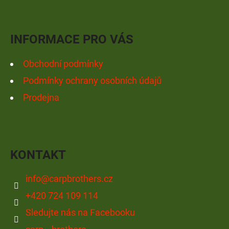
Facebook
Instagram
YouTube
T
Í
INFORMACE PRO VÁS
Obchodní podmínky
Podmínky ochrany osobních údajů
Prodejna
KONTAKT
info
@
carpbrothers.cz
+420 724 109 114
Sledujte nás na Facebooku