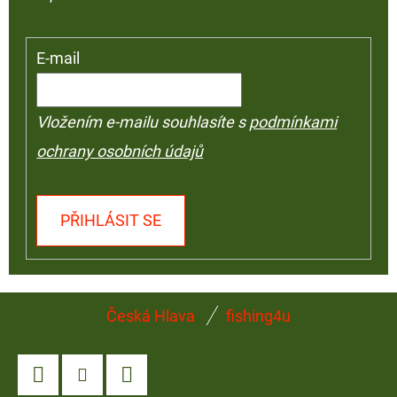
E-mail
Vložením e-mailu souhlasíte s
podmínkami
ochrany osobních údajů
PŘIHLÁSIT SE
Z
Česká Hlava
fishing4u
Á
P
A