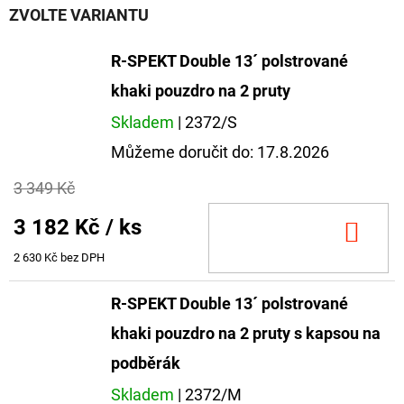
ZVOLTE VARIANTU
R-SPEKT Double 13´ polstrované
khaki pouzdro na 2 pruty
Skladem
| 2372/S
Můžeme doručit do:
17.8.2026
3 349 Kč
3 182 Kč
/ ks
DO
KOŠ
2 630 Kč bez DPH
R-SPEKT Double 13´ polstrované
khaki pouzdro na 2 pruty s kapsou na
podběrák
Skladem
| 2372/M