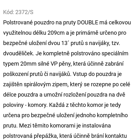
Facebook
Kód:
2372/S
D
O
Polstrované pouzdro na pruty DOUBLE má celkovou
P
využitelnou délku 209cm a je primárně určeno pro
O
bezpečné uložení dvou 13´ prutů s navijáky, tzv.
R
dvouděliček. Je kompletně polstrováno speciálním
U
Č
typem 20mm silné VP pěny, která účinně zabrání
U
poškození prutů či navijáků. Vstup do pouzdra je
J
zajištěn spirálovým zipem, který se rozepne po celé
E
délce pouzdra a umožní rozložení pouzdra na dvě
M
E
poloviny - komory. Každá z těchto komor je tedy
určena pro bezpečné uložení jednoho kompletního
prutu. Mezi těmito komorami je instalována
GIANTS
FISHING
polstrovaná přepážka, která účinně brání kontaktu
KAPROVÝ