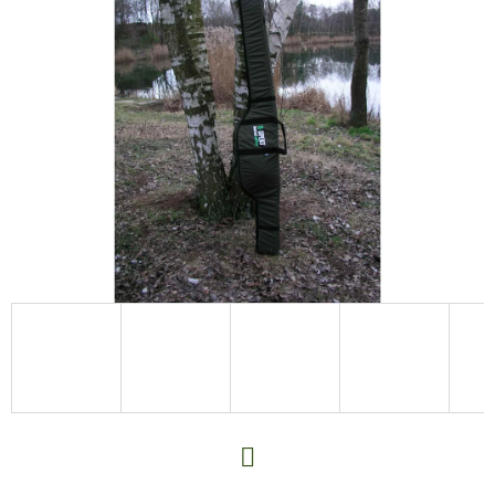
E
T
E
N
A
J
Í
T
?
HLEDAT