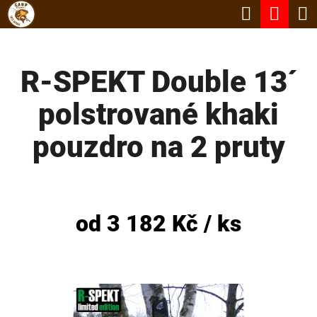
K
Hledat
Nák
Přejít
O
Zpět
Zpět
na
koší
Š
obsah
R-SPEKT Double 13´
Í
C
K
polstrované khaki
O
P
pouzdro na 2 pruty
O
T
Ř
od
3 182 Kč
/ ks
E
B
U
J