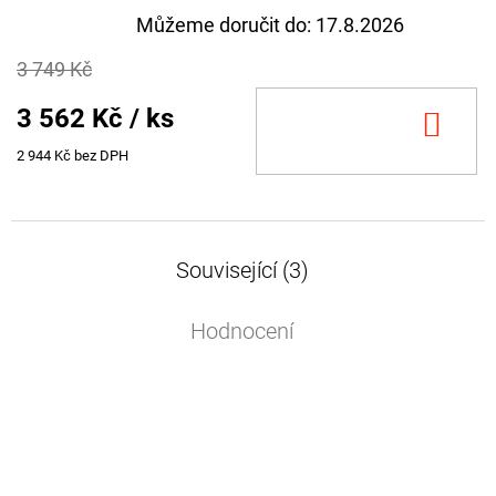
Můžeme doručit do:
17.8.2026
3 749 Kč
3 562 Kč
/ ks
DO
KOŠ
2 944 Kč bez DPH
Související (3)
Hodnocení