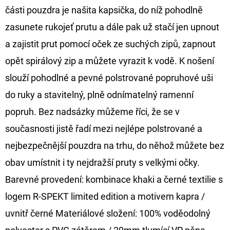
FLOAT
části pouzdra je našita kapsička, do níž pohodlně
202
zasunete rukojeť prutu a dále pak už stačí jen upnout
Kč
Původně:
a zajistit prut pomocí oček ze suchých zipů, zapnout
225
Kč
opět spirálový zip a můžete vyrazit k vodě. K nošení
slouží pohodlné a pevné polstrované popruhové uši
do ruky a stavitelný, plně odnímatelný ramenní
popruh. Bez nadsázky můžeme říci, že se v
současnosti jistě řadí mezi nejlépe polstrované a
nejbezpečnější pouzdra na trhu, do něhož můžete bez
obav umístnit i ty nejdražší pruty s velkými očky.
Barevné provedení: kombinace khaki a černé textilie s
logem R-SPEKT limited edition a motivem kapra /
uvnitř černé Materiálové složení: 100% voděodolný