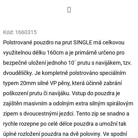
D
O
Facebook
P
Kód:
1660315
O
Polstrované pouzdro na prut SINGLE má celkovou
R
využitelnou délku 160cm a je primárně určeno pro
U
Č
bezpečné uložení jednoho 10´ prutu s navijákem, tzv.
U
dvouděličky. Je kompletně polstrováno speciálním
J
typem 20mm silné VP pěny, která účinně zabrání
E
poškození prutu či navijáku. Vstup do pouzdra je
M
E
zajištěn masivním a odolným extra silným spirálovým
zipem s dvoucestnými jezdci. Tento zip se snadno a
rychle rozepne po celé délce pouzdra a umožní tak
FOX
CARP
úplné rozložení pouzdra na dvě poloviny. Ve spodní
SUB