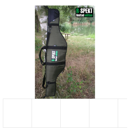
E
T
E
N
A
J
Í
T
?
HLEDAT