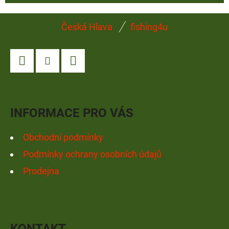
Z
Česká Hlava
fishing4u
Á
P
A
Facebook
Instagram
YouTube
T
Í
INFORMACE PRO VÁS
Obchodní podmínky
Podmínky ochrany osobních údajů
Prodejna
KONTAKT