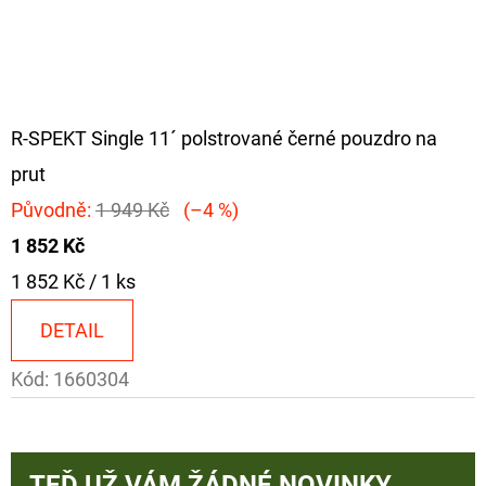
R-SPEKT Single 11´ polstrované černé pouzdro na
prut
Původně:
1 949 Kč
(–4 %)
1 852 Kč
Měrná
1 852 Kč / 1 ks
cena:
DETAIL
Kód:
1660304
TEĎ UŽ VÁM ŽÁDNÉ NOVINKY