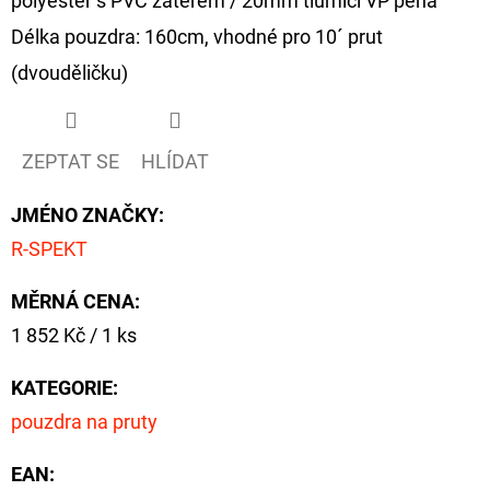
polyester s PVC zátěrem / 20mm tlumící VP pěna
Délka pouzdra: 160cm, vhodné pro 10´ prut
(dvouděličku)
ZEPTAT SE
HLÍDAT
JMÉNO ZNAČKY
:
R-SPEKT
MĚRNÁ CENA:
Měrná
1 852 Kč / 1 ks
cena:
KATEGORIE
:
pouzdra na pruty
EAN
: