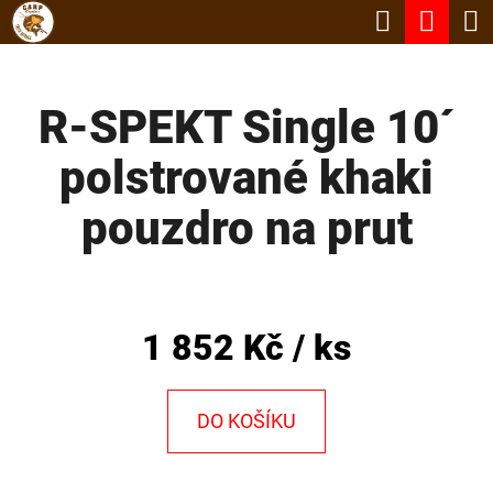
K
Hledat
Nák
Přejít
O
Zpět
Zpět
na
koší
Š
obsah
R-SPEKT Single 10´
Í
C
K
polstrované khaki
O
P
pouzdro na prut
O
T
Ř
1 852 Kč
/ ks
E
B
DO KOŠÍKU
U
J