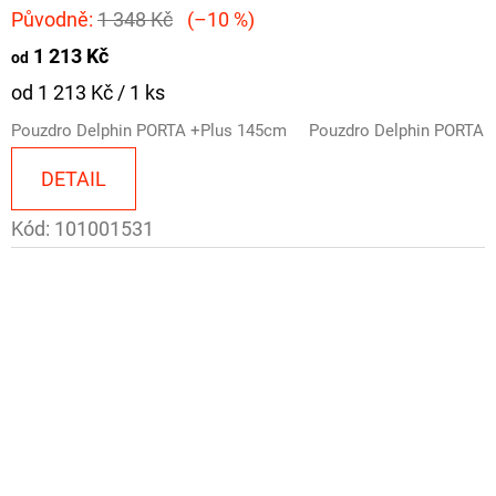
Původně:
1 348 Kč
(–10 %)
1 213 Kč
od
Měrná
od 1 213 Kč / 1 ks
cena:
Pouzdro Delphin PORTA +Plus 145cm
Pouzdro Delphin PORTA 
DETAIL
Kód:
101001531