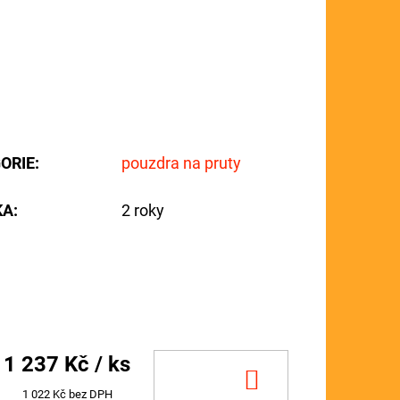
ORIE
:
pouzdra na pruty
KA
:
2 roky
1 237 Kč
/ ks
DO
1 022 Kč bez DPH