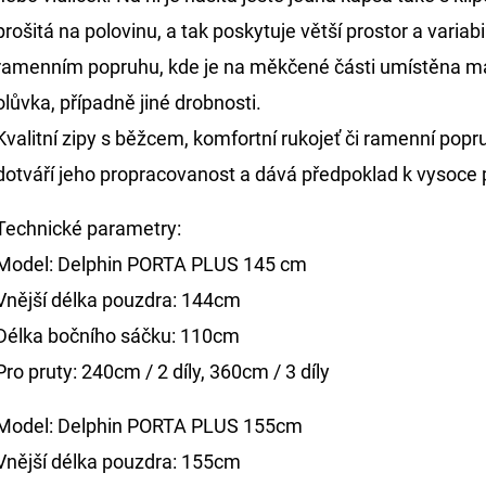
prošitá na polovinu, a tak poskytuje větší prostor a variab
ramenním popruhu, kde je na měkčené části umístěna malá
olůvka, případně jiné drobnosti.
Kvalitní zipy s běžcem, komfortní rukojeť či ramenní popr
dotváří jeho propracovanost a dává předpoklad k vysoce 
Technické parametry:
Model: Delphin PORTA PLUS 145 cm
Vnější délka pouzdra: 144cm
Délka bočního sáčku: 110cm
Pro pruty: 240cm / 2 díly, 360cm / 3 díly
Model: Delphin PORTA PLUS 155cm
Vnější délka pouzdra: 155cm