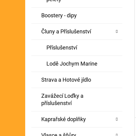
Í
GIANTS FISHING KAPROVÝ NÁVAZEC
P
Boostery - dipy
BOILIE RIG PLUS 25LB
A
72 Kč
Původně:
79 Kč
Čluny a Příslušenství
N
E
Příslušenství
L
Lodě Jochym Marine
Strava a Hotové jídlo
Zavážecí Loďky a
příslušenství
Kaprařské doplňky
Vlasce a šňůry