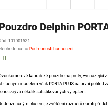
Pouzdro Delphin PORTA
Kód:
101001531
Průměrné
Neohodnoceno
Podrobnosti hodnocení
hodnocení
produktu
Facebook
je
Dvoukomorové kaprařské pouzdro na pruty, vycházející z
0,0
oblíbeným modelem však PORTA PLUS na první pohled 
z
toho skrývá několik sofistikovaných vylepšení.
5
Jednoznačným plusem je zvětšení rozměrů oproti předc
hvězdiček.