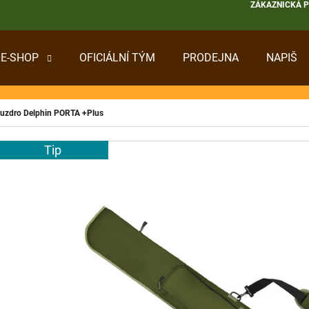
ZÁKAZNICKÁ 
E-SHOP
OFICIÁLNÍ TÝM
PRODEJNA
NAPIŠ
 POTŘEBUJETE NAJÍT?
uzdro Delphin PORTA +Plus
HLEDAT
Tip
DOPORUČUJEME