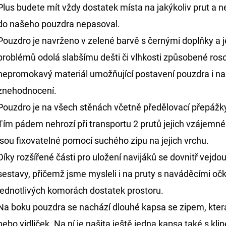
Plus budete mít vždy dostatek místa na jakýkoliv prut a 
do našeho pouzdra nepasoval.
Pouzdro je navrženo v zelené barvě s černými doplňky a je
problémů odolá slabšímu dešti či vlhkosti způsobené rosou
nepromokavý materiál umožňující postavení pouzdra i na
znehodnocení.
Pouzdro je na všech stěnách včetně předělovací přepáž
Tím pádem nehrozí při transportu 2 prutů jejich vzájemné
jsou fixovatelné pomocí suchého zipu na jejich vrchu.
Díky rozšířené části pro uložení navijáků se dovnitř vej
sestavy, přičemž jsme mysleli i na pruty s naváděcími oč
jednotlivých komorách dostatek prostoru.
Na boku pouzdra se nachází dlouhé kapsa se zipem, která
nebo vidliček. Na ní je našita ještě jedna kapsa také s kl