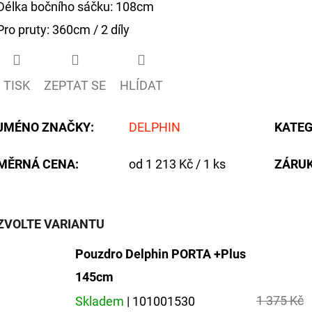
Délka bočního sáčku: 108cm
Pro pruty: 360cm / 2 díly
TISK
ZEPTAT SE
HLÍDAT
JMÉNO ZNAČKY
:
DELPHIN
KATEG
Měrná
MĚRNÁ CENA:
od 1 213 Kč / 1 ks
ZÁRU
cena:
ZVOLTE VARIANTU
Pouzdro Delphin PORTA +Plus
145cm
1 375 Kč
Skladem
| 101001530