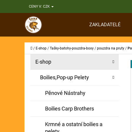
K
Přejít
CENY V:
CZK
O
Zpět
Zpět
na
Š
do
do
obsah
ZAKLADATELÉ
Í
obchodu
obchodu
CO
K
Domů
/
E-shop
/
Tašky-batohy-pouzdra-boxy
/
pouzdra na pruty
/
Po
P
K
Přeskočit
E-shop
A
O
kategorie
T
S
Boilies,Pop-up Pelety
E
T
G
Pěnové Nástrahy
O
R
R
A
Boilies Carp Brothers
I
N
E
Krmné a ostatní boilies a
N
pelety