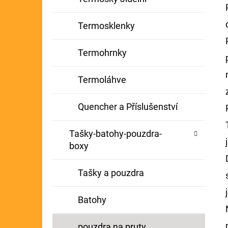
Termosklenky
Termohrnky
Termoláhve
Quencher a Příslušenství
Tašky-batohy-pouzdra-
boxy
Tašky a pouzdra
Batohy
pouzdra na pruty