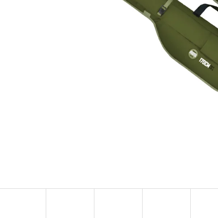
OLOVĚNÁ ZÁTĚŽ DELPHIN
FOX CARP SUB 
CYBERBARBED S OTVOREM
202 Kč
36 Kč
Původně:
225 Kč
Původně:
40 Kč