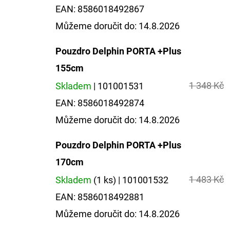
EAN:
8586018492867
Můžeme doručit do:
14.8.2026
Pouzdro Delphin PORTA +Plus
155cm
1 348 Kč
Skladem
| 101001531
EAN:
8586018492874
Můžeme doručit do:
14.8.2026
Pouzdro Delphin PORTA +Plus
170cm
1 483 Kč
Skladem
(1 ks)
| 101001532
EAN:
8586018492881
Můžeme doručit do:
14.8.2026