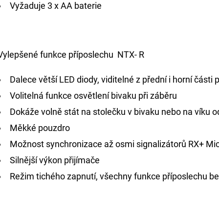
Vyžaduje 3 x AA baterie
Vylepšené funkce příposlechu NTX- R
Dalece větší LED diody, viditelné z přední i horní části
Volitelná funkce osvětlení bivaku při záběru
Dokáže volně stát na stolečku v bivaku nebo na víku o
Měkké pouzdro
Možnost synchronizace až osmi signalizátorů RX+ Mi
Silnější výkon přijímače
Režim tichého zapnutí, všechny funkce příposlechu b