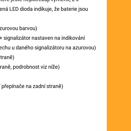
vená LED dioda indikuje, že baterie jsou
azurovou barvou)
+ signalizátor nastaven na indikování
lechu u daného signalizátoru na azurovou)
straně)
raně, podrobnost viz níže)
 přepínače na zadní straně)