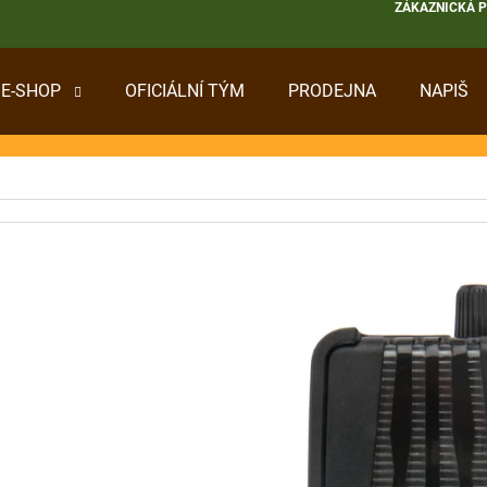
ZÁKAZNICKÁ 
E-SHOP
OFICIÁLNÍ TÝM
PRODEJNA
NAPIŠ
 POTŘEBUJETE NAJÍT?
HLEDAT
DOPORUČUJEME