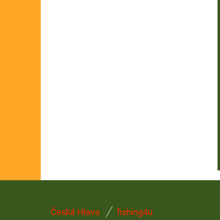
Z
Česká Hlava
fishing4u