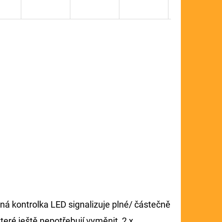
lená kontrolka LED signalizuje plné/ částečně
které ještě nepotřebují vyměnit, 2 x