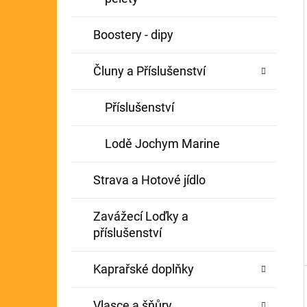
Í
GIANTS FISHING KAPROVÝ NÁVAZEC
P
Boostery - dipy
BOILIE RIG PLUS 25LB
A
72 Kč
Původně:
79 Kč
Čluny a Příslušenství
N
E
Příslušenství
L
Lodě Jochym Marine
Strava a Hotové jídlo
Zavážecí Loďky a
příslušenství
Kaprařské doplňky
Vlasce a šňůry