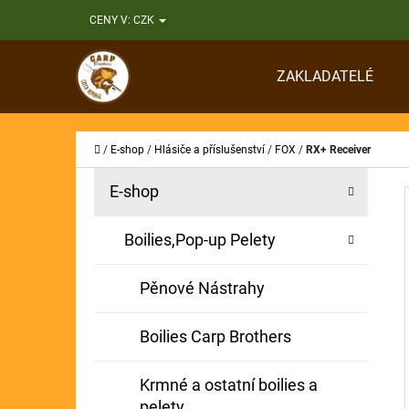
K
Přejít
CENY V:
CZK
O
Zpět
Zpět
na
Š
do
do
obsah
ZAKLADATELÉ
Í
obchodu
obchodu
CO
K
Domů
/
E-shop
/
Hlásiče a příslušenství
/
FOX
/
RX+ Receiver
P
K
Přeskočit
E-shop
A
O
kategorie
T
S
Boilies,Pop-up Pelety
E
T
G
Pěnové Nástrahy
O
R
R
A
Boilies Carp Brothers
I
N
E
Krmné a ostatní boilies a
N
pelety