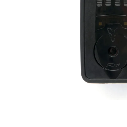
OLOVĚNÁ ZÁTĚŽ DELPHIN
FOX CARP SUB 
CYBERBARBED S OTVOREM
202 Kč
36 Kč
Původně:
225 Kč
Původně:
40 Kč