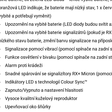
oranžová LED indikuje, že baterie mají nízký stav, 1 x čer
vybité a potřebují vyměnit)
Upozornění na vybité baterie (LED diody budou svítit 
Upozornění na vybité baterie signalizátrů (pokud je RX
nízkého stavu baterie, změní barvu signalizace na přípos
Signalizace pomocí vibrací (pomocí spínače na zadní 
Funkce osvětlení v bivaku (pomocí spínače na zadní st
Alarm proti krádeži
Snadné spárování se signalizítory RX+ Micron (pomocí
Indikátory LED s technologií Colour Sync™
Zapnuto/Vypnuto a nastavení hlasitosti
Vysoce kvalitní kuželový reproduktor
Upevňovací oko šňůrky