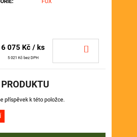
ORIE
:
FOX
6 075 Kč
/ ks
DO
KOŠÍKU
5 021 Kč bez DPH
 PRODUKTU
e příspěvek k této položce.
Í