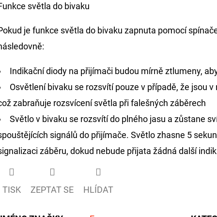
Funkce světla do bivaku
Pokud je funkce světla do bivaku zapnuta pomocí spínače
následovně:
Indikační diody na přijímači budou mírně ztlumeny, aby
Osvětlení bivaku se rozsvítí pouze v případě, že jsou v 
což zabraňuje rozsvícení světla při falešných záběrech
Světlo v bivaku se rozsvítí do plného jasu a zůstane sv
spouštějících signálů do přijímače. Světlo zhasne 5 seku
signalizaci záběru, dokud nebude přijata žádná další indi
TISK
ZEPTAT SE
HLÍDAT