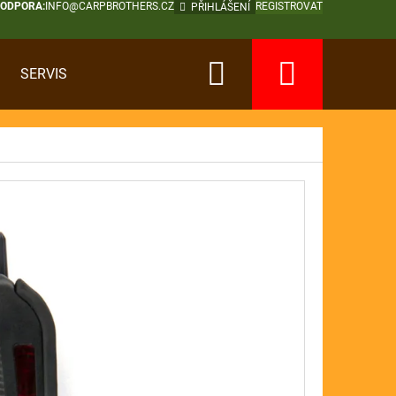
PODPORA:
INFO@CARPBROTHERS.CZ
REGISTROVAT
PŘIHLÁŠENÍ
Hledat
Nákup
SERVIS
košík