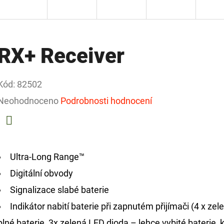
RX+ Receiver
Kód:
82502
Průměrné
Neohodnoceno
Podrobnosti hodnocení
hodnocení
produktu
Facebook
je
Ultra-Long Range™
0,0
Digitální obvody
z
Signalizace slabé baterie
5
Indikátor nabití baterie při zapnutém přijímači (4 x ze
hvězdiček.
plné baterie, 3x zelená LED dioda – lehce vybité baterie, 