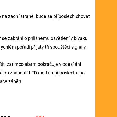
 na zadní straně, bude se příposlech chovat
 se zabránilo přílišnému osvětlení v bivaku
rychlém pořadí přijaty tři spouštěcí signály,
ítit, zatímco alarm pokračuje v odesílání
nd po zhasnutí LED diod na příposlechu po
kace záběru