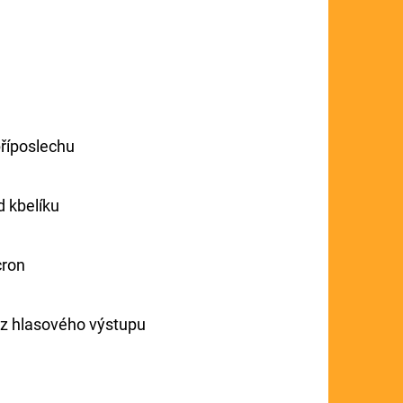
 příposlechu
d kbelíku
cron
ez hlasového výstupu