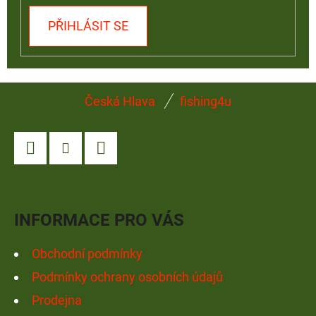
PŘIHLÁSIT SE
Z
Česká Hlava
fishing4u
Á
P
A
Facebook
Instagram
YouTube
T
Í
INFORMACE PRO VÁS
Obchodní podmínky
Podmínky ochrany osobních údajů
Prodejna