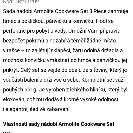
Kód:
TR211209
Sada nádobí Armolife Cookware Set 3 Piece zahrnuje
D
O
hrnec s pokličkou, pánvičku a konvičku. Hodí se
P
perfektně pro pobyt u vody. Umožní Vám připravit
O
bezpočet pokrmů a nezabírá téměř žádné místo
R
v tašce – to zajišťují sklápěcí, žáru odolná držadla a
U
Č
možnost konvičku vměstnat do hrnce a pánvičkou jej
U
přikrýt. Celý set se vejde do obalu ze síťoviny, který je
J
součástí balení a drží vše u sebe. Kompletní set váží
E
pouhých 651g. Je vyroben z lehkého hliníku, který byl
M
E
eloxován, což mu dodává kromě vysoké odolnosti
i elegantní, šedivé zabarvení.
GIANTS
Vlastnosti sady nádobí Armolife Cookware Set
FISHING
KAPROVÝ