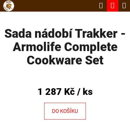
K
Hledat
Nák
Přejít
O
Zpět
Zpět
na
koší
Š
obsah
Sada nádobí Trakker -
Í
C
K
Armolife Complete
O
P
Cookware Set
O
T
Ř
1 287 Kč
/ ks
E
B
DO KOŠÍKU
U
J