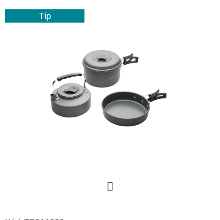
E
Tip
T
E
N
A
J
Í
T
?
HLEDAT
Facebook