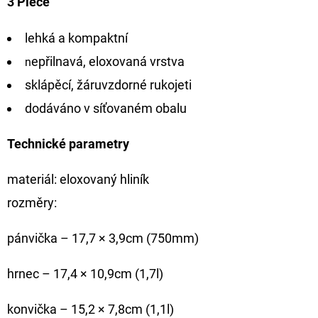
3 Piece
NÁVAZEC
BOILIE
RIG
lehká a kompaktní
PLUS
25LB
epřilnavá, eloxovaná vrstva
n
72
sklápěcí, žáruvzdorné rukojeti
Kč
Původně:
dodáváno v síťovaném obalu
79
Kč
Technické parametry
materiál: eloxovaný hliník
rozměry:
pánvička – 17,7 × 3,9cm (750mm)
hrnec – 17,4 × 10,9cm (1,7l)
konvička – 15,2 × 7,8cm (1,1l)