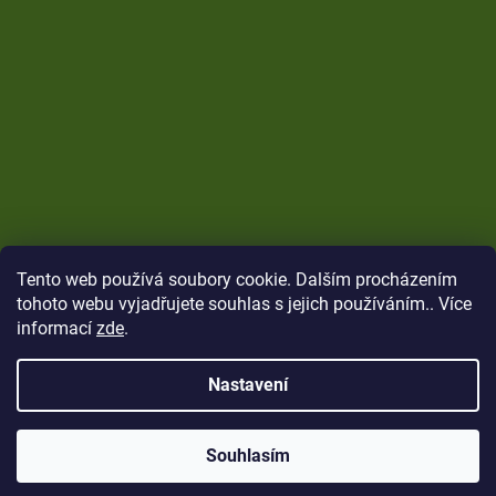
Tento web používá soubory cookie. Dalším procházením
tohoto webu vyjadřujete souhlas s jejich používáním.. Více
informací
zde
.
Nastavení
Vytvořil Shoptet
Copyright 2026
CARP Brothers
. Všechna práva
Souhlasím
vyhrazena.