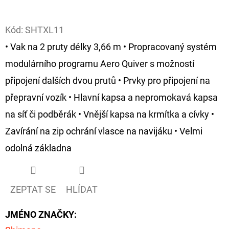
Facebook
D
Kód:
SHTXL11
O
• Vak na 2 pruty délky 3,66 m • Propracovaný systém
P
O
modulárního programu Aero Quiver s možností
R
připojení dalších dvou prutů • Prvky pro připojení na
U
přepravní vozík • Hlavní kapsa a nepromokavá kapsa
Č
na síť či podběrák • Vnější kapsa na krmítka a cívky •
U
J
Zavírání na zip ochrání vlasce na navijáku • Velmi
E
odolná základna
M
E
ZEPTAT SE
HLÍDAT
OLOVĚNÁ
JMÉNO ZNAČKY
:
ZÁTĚŽ
DELPHIN