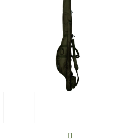
E
T
E
N
A
J
Í
T
?
HLEDAT