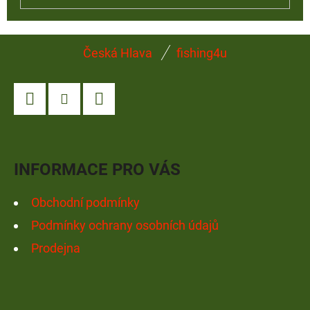
Z
Česká Hlava
fishing4u
Á
P
A
Facebook
Instagram
YouTube
T
Í
INFORMACE PRO VÁS
Obchodní podmínky
Podmínky ochrany osobních údajů
Prodejna