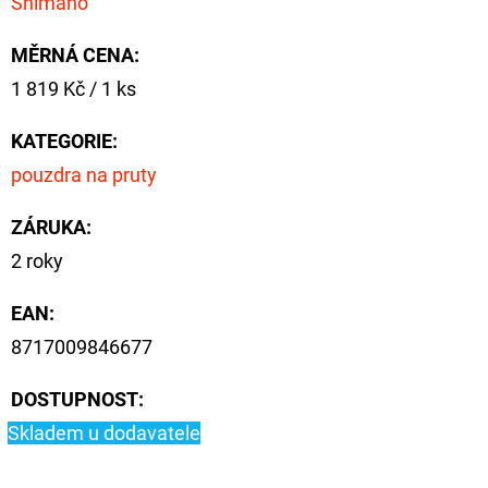
Shimano
CYBERBARBED
S
OTVOREM
MĚRNÁ CENA:
36
Měrná
1 819 Kč / 1 ks
Kč
cena:
Původně:
40
KATEGORIE
:
Kč
pouzdra na pruty
ZÁRUKA
:
2 roky
EAN
:
8717009846677
DOSTUPNOST:
Skladem u dodavatele