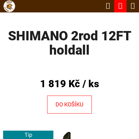
K
Hledat
Nák
Přejít
O
Zpět
Zpět
na
koší
Š
obsah
SHIMANO 2rod 12FT
Í
C
K
holdall
O
P
O
T
1 819 Kč
/ ks
Ř
E
DO KOŠÍKU
B
U
J
Tip