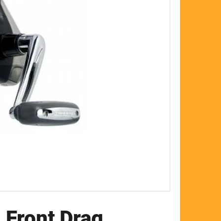
FLOAT
 Front Drag