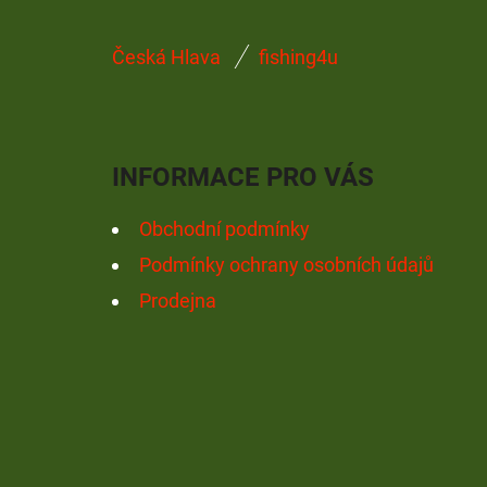
Z
Česká Hlava
fishing4u
Á
P
A
INFORMACE PRO VÁS
T
Í
Obchodní podmínky
Podmínky ochrany osobních údajů
Prodejna