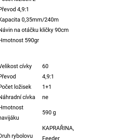
Převod
4,9:1
Kapacita
0,35mm/240m
Návin na otáčku kličky
90cm
Hmotnost
590gr
Velikost cívky
60
Převod
4,9:1
Počet ložisek
1+1
Náhradní cívka
ne
Hmotnost
590 g
navijáku
KAPRAŘINA,
Druh rybolovu
Feeder