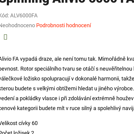
Kód:
ALV6000FA
Průměrné
Neohodnoceno
Podrobnosti hodnocení
hodnocení
produktu
Facebook
je
Alivio FA vypadá draze, ale není tomu tak. Mimořádně kval
0,0
pevnost. Rotor speciálního tvaru se otáčí s neuvěřitelnou
z
válečkové ložisko spolupracují v dokonalé harmonii, takž
5
kterou budete s velkými obtížemi hledat u jiného výrobce.
hvězdiček.
vedení a pokládky vlasce i při zdolávání extrémně houževn
cenové kategorii budete mít v ruce silný a spolehlivý navij
Velikost cívky
60
Počet ložisek
2