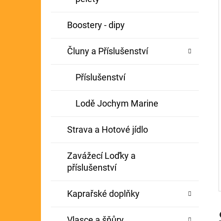
Í
GIANTS FISHING KAPROVÝ NÁVAZEC
P
Boostery - dipy
BOILIE RIG PLUS 25LB
A
72 Kč
Původně:
79 Kč
Čluny a Příslušenství
N
E
Příslušenství
L
Lodě Jochym Marine
Strava a Hotové jídlo
Zavážecí Loďky a
příslušenství
Kaprařské doplňky
Vlasce a šňůry