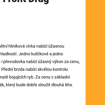
itní hliníková cívka nabízí úžasnou
 hladkostí. Jedno kuličkové a jedno
e i převodovka nabízí úžasný výkon za cenu,
 Přední brzda nabízí skvělou kontrolu
atě bojujících ryb. Za cenu v základní
ák, který bude dobře sloužit dlouhá léta.