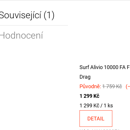
Související (1)
Hodnocení
Surf Alivio 10000 FA F
Drag
Původně:
1 759 Kč
(–
1 299 Kč
Měrná
1 299 Kč / 1 ks
cena:
DETAIL