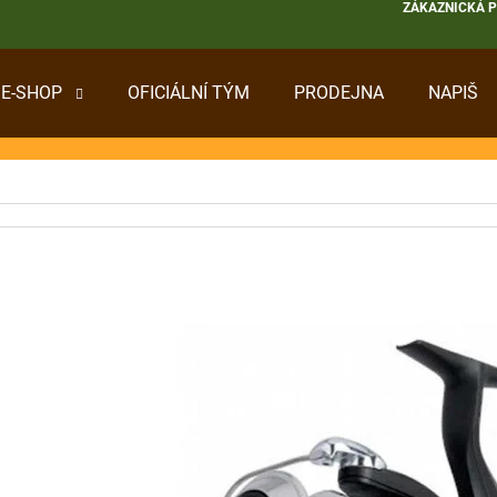
ZÁKAZNICKÁ 
E-SHOP
OFICIÁLNÍ TÝM
PRODEJNA
NAPIŠ
 POTŘEBUJETE NAJÍT?
HLEDAT
DOPORUČUJEME