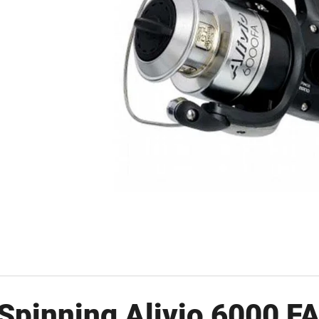
OLOVĚNÁ ZÁTĚŽ DELPHIN
FOX CARP SUB 
CYBERBARBED S OTVOREM
202 Kč
36 Kč
Původně:
225 Kč
Původně:
40 Kč
Spinning Alivio 6000 FA