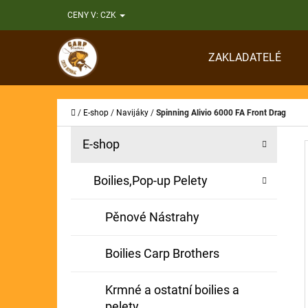
K
Přejít
CENY V:
CZK
O
Zpět
Zpět
na
Š
do
do
obsah
ZAKLADATELÉ
Í
obchodu
obchodu
CO
K
Domů
/
E-shop
/
Navijáky
/
Spinning Alivio 6000 FA Front Drag
P
K
Přeskočit
E-shop
A
O
kategorie
T
S
Boilies,Pop-up Pelety
E
T
G
Pěnové Nástrahy
O
R
R
A
Boilies Carp Brothers
I
N
E
Krmné a ostatní boilies a
N
pelety