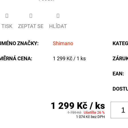
TISK
ZEPTAT SE
HLÍDAT
JMÉNO ZNAČKY
:
Shimano
KATEG
Měrná
MĚRNÁ CENA:
1 299 Kč / 1 ks
ZÁRU
cena:
EAN
:
DOST
1 299 Kč
/ ks
1 759 Kč
Ušetříte 26 %
1 074 Kč bez DPH