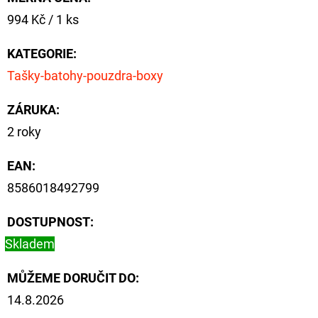
Měrná
994 Kč / 1 ks
cena:
KATEGORIE
:
Tašky-batohy-pouzdra-boxy
ZÁRUKA
:
2 roky
EAN
:
8586018492799
DOSTUPNOST:
Skladem
MŮŽEME DORUČIT DO:
14.8.2026