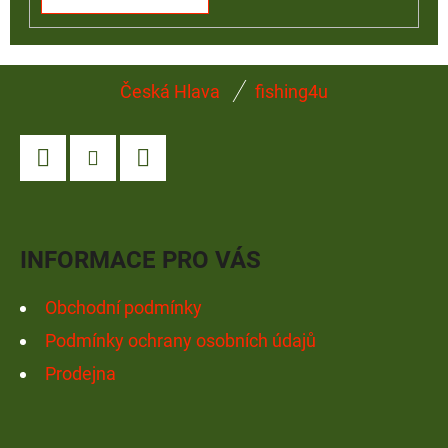
Z
Česká Hlava
fishing4u
Á
P
A
Facebook
Instagram
YouTube
T
Í
INFORMACE PRO VÁS
Obchodní podmínky
Podmínky ochrany osobních údajů
Prodejna