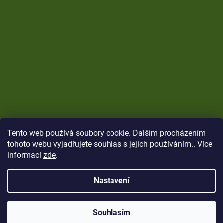
Tento web používá soubory cookie. Dalším procházením
tohoto webu vyjadřujete souhlas s jejich používáním.. Více
informací
zde
.
Nastavení
Vytvořil Shoptet
Copyright 2026
CARP Brothers
. Všechna práva
Souhlasím
vyhrazena.