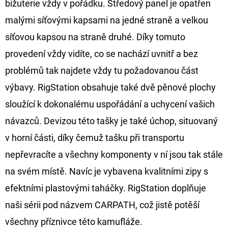
bižuterie vždy v pořádku. Středový panel je opatřen
CYBERBARBED
S
malými síťovými kapsami na jedné straně a velkou
OTVOREM
síťovou kapsou na straně druhé. Díky tomuto
36
Kč
provedení vždy vidíte, co se nachází uvnitř a bez
Původně:
40
problémů tak najdete vždy tu požadovanou část
Kč
výbavy. RigStation obsahuje také dvě pěnové plochy
sloužící k dokonalému uspořádání a uchycení vašich
návazců. Devizou této tašky je také úchop, situovaný
v horní části, díky čemuž tašku při transportu
nepřevracíte a všechny komponenty v ní jsou tak stále
na svém místě. Navíc je vybavena kvalitními zipy s
efektními plastovými taháčky. RigStation doplňuje
naši sérii pod názvem CARPATH, což jistě potěší
všechny příznivce této kamufláže.