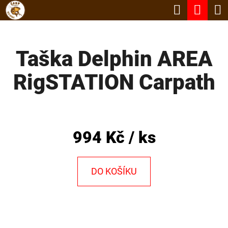
K
Hledat
Nák
Přejít
O
Zpět
Zpět
na
koší
Š
obsah
Taška Delphin AREA
Í
C
K
RigSTATION Carpath
O
P
O
T
994 Kč
/ ks
Ř
E
DO KOŠÍKU
B
U
J