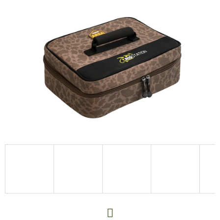
E
T
E
N
A
J
Í
T
?
HLEDAT