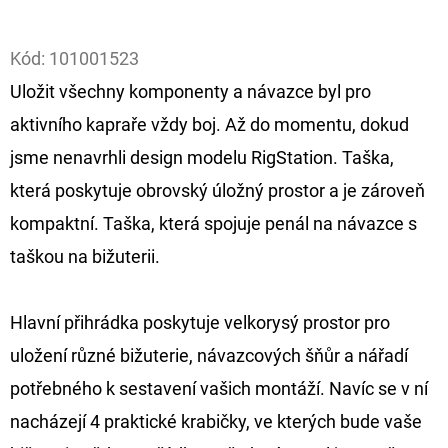
Facebook
D
Kód:
101001523
O
Uložit všechny komponenty a návazce byl pro
P
O
aktivního kapraře vždy boj. Až do momentu, dokud
R
jsme nenavrhli design modelu RigStation. Taška,
U
která poskytuje obrovský úložný prostor a je zároveň
Č
kompaktní. Taška, která spojuje penál na návazce s
U
J
taškou na bižuterii.
E
M
Hlavní přihrádka poskytuje velkorysý prostor pro
E
uložení různé bižuterie, návazcových šňůr a nářadí
potřebného k sestavení vašich montáží. Navíc se v ní
OLOVĚNÁ
nacházejí 4 praktické krabičky, ve kterých bude vaše
ZÁTĚŽ
DELPHIN