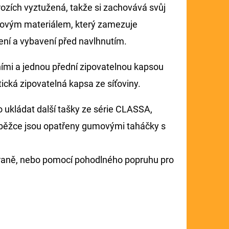
rozích vyztužená, takže si zachovává svůj
gumovým materiálem, který zamezuje
čení a vybavení před navlhnutím.
ími a jednou přední zipovatelnou kapsou
ická zipovatelná kapsa ze síťoviny.
o ukládat další tašky ze série CLASSA,
hž běžce jsou opatřeny gumovými taháčky s
straně, nebo pomocí pohodlného popruhu pro