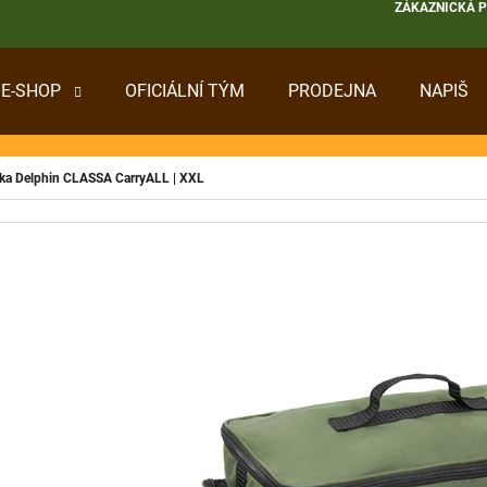
ZÁKAZNICKÁ 
E-SHOP
OFICIÁLNÍ TÝM
PRODEJNA
NAPIŠ
 POTŘEBUJETE NAJÍT?
ka Delphin CLASSA CarryALL | XXL
HLEDAT
DOPORUČUJEME