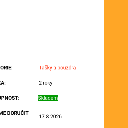
ORIE
:
Tašky a pouzdra
KA
:
2 roky
UPNOST:
Skladem
ME DORUČIT
17.8.2026