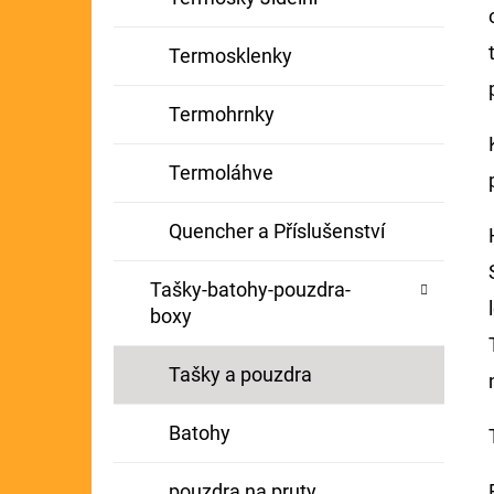
Termosklenky
Termohrnky
Termoláhve
Quencher a Příslušenství
Tašky-batohy-pouzdra-
boxy
Tašky a pouzdra
Batohy
pouzdra na pruty