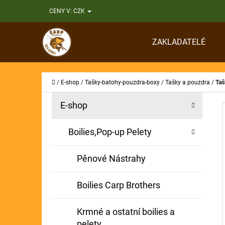
K
Přejít
CENY V:
CZK
O
Zpět
Zpět
na
Š
do
do
obsah
ZAKLADATELÉ
Í
obchodu
obchodu
CO
K
Domů
/
E-shop
/
Tašky-batohy-pouzdra-boxy
/
Tašky a pouzdra
/
Taš
P
K
Přeskočit
E-shop
A
O
kategorie
T
S
Boilies,Pop-up Pelety
E
T
G
Pěnové Nástrahy
O
R
R
A
Boilies Carp Brothers
I
N
E
Krmné a ostatní boilies a
N
pelety