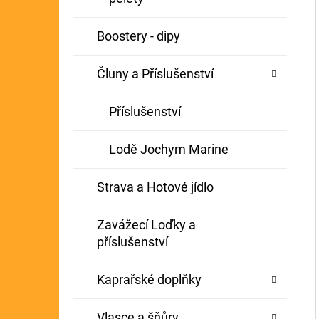
Í
GIANTS FISHING KAPROVÝ NÁVAZEC
P
Boostery - dipy
BOILIE RIG PLUS 25LB
A
72 Kč
Původně:
79 Kč
Čluny a Příslušenství
N
E
Příslušenství
L
Lodě Jochym Marine
Strava a Hotové jídlo
Zavážecí Loďky a
příslušenství
Kaprařské doplňky
Vlasce a šňůry