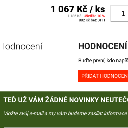
1 067 Kč
/ ks
1 186 Kč
Ušetříte 10 %
882 Kč bez DPH
Hodnocení
HODNOCENÍ
Buďte první, kdo napíš
PŘIDAT HODNOCEN
TEĎ UŽ VÁM ŽÁDNÉ NOVINKY NEUTEČ
Vložte svůj e-mail a my vám budeme zasílat informac