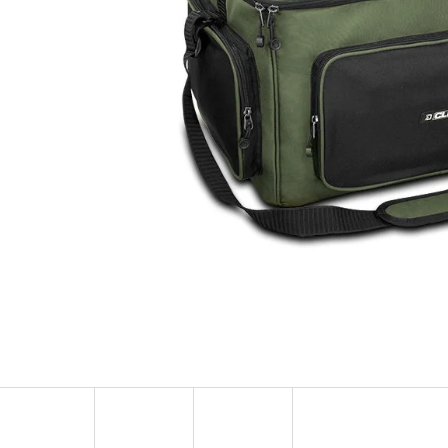
OLOVĚNÁ ZÁTĚŽ DELPHIN
FOX CARP SUB 
CYBERBARBED S OTVOREM
202 Kč
36 Kč
Původně:
225 Kč
Původně:
40 Kč