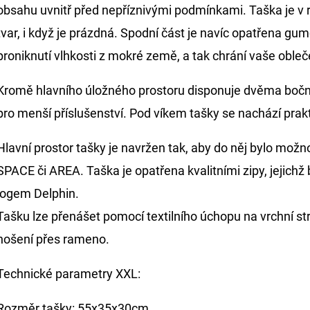
obsahu uvnitř před nepříznivými podmínkami. Taška je v 
tvar, i když je prázdná. Spodní část je navíc opatřena 
proniknutí vlhkosti z mokré země, a tak chrání vaše oble
Kromě hlavního úložného prostoru disponuje dvěma bočn
pro menší příslušenství. Pod víkem tašky se nachází prakt
Hlavní prostor tašky je navržen tak, aby do něj bylo možn
SPACE či AREA. Taška je opatřena kvalitními zipy, jejic
logem Delphin.
Tašku lze přenášet pomocí textilního úchopu na vrchní 
nošení přes rameno.
Technické parametry XXL:
Rozměr tašky: 55x35x30cm