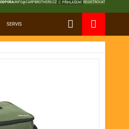
PODPORA:
INFO@CARPBROTHERS.CZ
REGISTROVAT
PŘIHLÁŠENÍ
Hledat
Nákup
SERVIS
košík