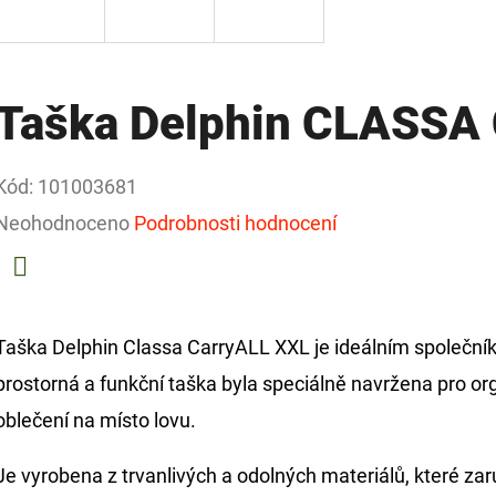
Taška Delphin CLASSA 
Kód:
101003681
Průměrné
Neohodnoceno
Podrobnosti hodnocení
hodnocení
produktu
Facebook
je
Taška Delphin Classa CarryALL XXL je ideálním společník
0,0
prostorná a funkční taška byla speciálně navržena pro o
z
oblečení na místo lovu.
5
Je vyrobena z trvanlivých a odolných materiálů, které zaru
hvězdiček.