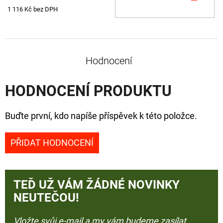
KOŠ
1 116 Kč bez DPH
Hodnocení
HODNOCENÍ PRODUKTU
Buďte první, kdo napíše příspěvek k této položce.
PŘIDAT HODNOCENÍ
TEĎ UŽ VÁM ŽÁDNÉ NOVINKY
NEUTEČOU!
Vložte svůj e-mail a my vám budeme zasílat