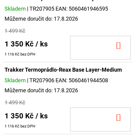
Skladem
| TR207905
EAN:
5060461946595
Můžeme doručit do:
17.8.2026
1 499 Kč
1 350 Kč
/ ks
DO
KOŠ
1 116 Kč bez DPH
Trakker Termoprádlo-Reax Base Layer-Medium
Skladem
| TR207906
EAN:
5060461944508
Můžeme doručit do:
17.8.2026
1 499 Kč
1 350 Kč
/ ks
DO
KOŠ
1 116 Kč bez DPH