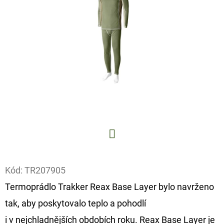
E
T
E
N
A
J
Í
T
?
Facebook
Kód:
TR207905
Termoprádlo Trakker Reax Base Layer bylo navrženo
HLEDAT
tak, aby poskytovalo teplo a pohodlí
i v nejchladnějších obdobích roku. Reax Base Layer je