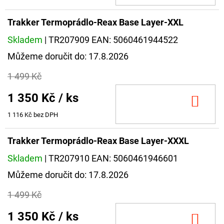
Trakker Termoprádlo-Reax Base Layer-XXL
Skladem
| TR207909
EAN:
5060461944522
Můžeme doručit do:
17.8.2026
1 499 Kč
1 350 Kč
/ ks
DO
KOŠ
1 116 Kč bez DPH
Trakker Termoprádlo-Reax Base Layer-XXXL
Skladem
| TR207910
EAN:
5060461946601
Můžeme doručit do:
17.8.2026
1 499 Kč
1 350 Kč
/ ks
DO