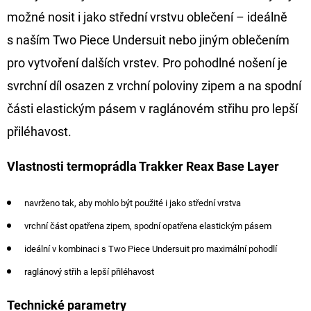
možné nosit i jako střední vrstvu oblečení – ideálně
D
s naším Two Piece Undersuit nebo jiným oblečením
O
pro vytvoření dalších vrstev. Pro pohodlné nošení je
P
O
svrchní díl osazen z vrchní poloviny zipem a na spodní
R
části elastickým pásem v raglánovém střihu pro lepší
U
přiléhavost.
Č
U
Vlastnosti termoprádla Trakker Reax Base Layer
J
E
navrženo tak, aby mohlo být použité i jako střední vrstva
M
vrchní část opatřena zipem, spodní opatřena elastickým pásem
E
ideální v kombinaci s Two Piece Undersuit pro maximální pohodlí
raglánový střih a lepší přiléhavost
GIANTS
FISHING
KAPROVÝ
Technické parametry