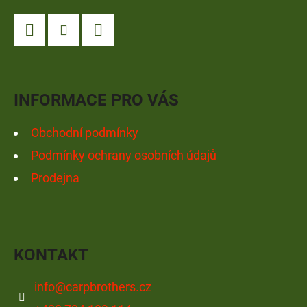
P
A
Facebook
Instagram
YouTube
T
Í
INFORMACE PRO VÁS
Obchodní podmínky
Podmínky ochrany osobních údajů
Prodejna
KONTAKT
info
@
carpbrothers.cz