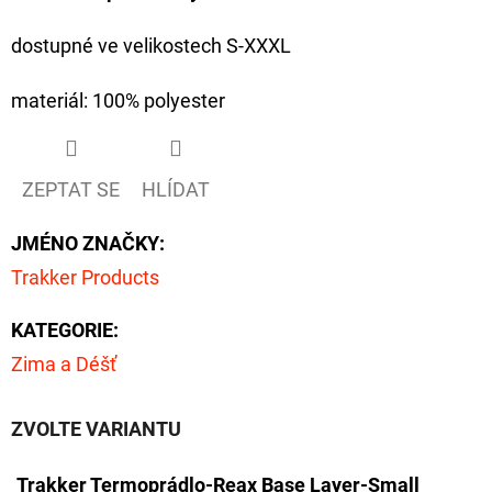
NÁVAZEC
BOILIE
dostupné ve velikostech S-XXXL
RIG
PLUS
25LB
materiál: 100% polyester
72
Kč
Původně:
79
ZEPTAT SE
HLÍDAT
Kč
JMÉNO ZNAČKY
:
Trakker Products
KATEGORIE
:
Zima a Déšť
ZVOLTE VARIANTU
Trakker Termoprádlo-Reax Base Layer-Small