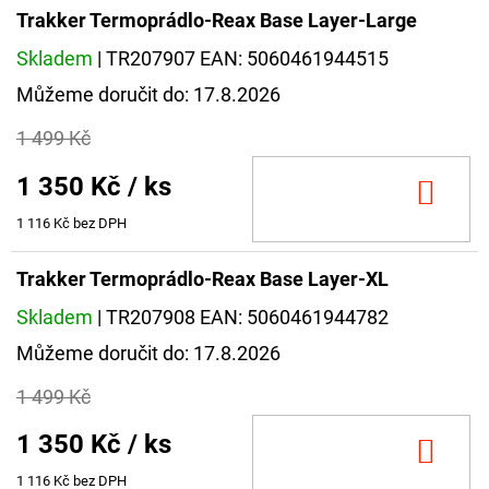
Trakker Termoprádlo-Reax Base Layer-Large
Skladem
| TR207907
EAN:
5060461944515
Můžeme doručit do:
17.8.2026
1 499 Kč
1 350 Kč
/ ks
DO
KOŠ
1 116 Kč bez DPH
Trakker Termoprádlo-Reax Base Layer-XL
Skladem
| TR207908
EAN:
5060461944782
Můžeme doručit do:
17.8.2026
1 499 Kč
1 350 Kč
/ ks
DO
KOŠ
1 116 Kč bez DPH