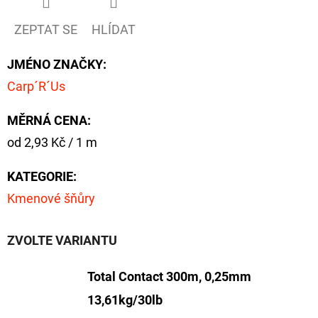
ZEPTAT SE
HLÍDAT
JMÉNO ZNAČKY
:
Carp´R´Us
MĚRNÁ CENA:
Měrná
od 2,93 Kč / 1 m
cena:
KATEGORIE
:
Kmenové šňůry
ZVOLTE VARIANTU
Total Contact 300m, 0,25mm
13,61kg/30lb