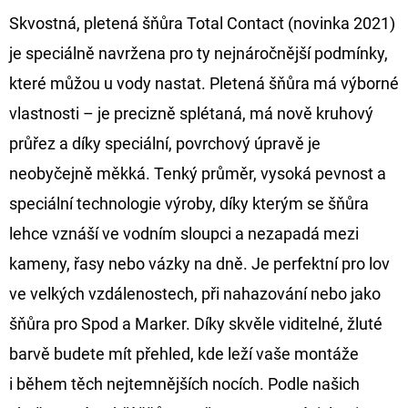
Skvostná, pletená šňůra Total Contact (novinka 2021)
D
je speciálně navržena pro ty nejnáročnější podmínky,
O
které můžou u vody nastat. Pletená šňůra má výborné
P
O
vlastnosti – je precizně splétaná, má nově kruhový
R
průřez a díky speciální, povrchový úpravě je
U
neobyčejně měkká. Tenký průměr, vysoká pevnost a
Č
speciální technologie výroby, díky kterým se šňůra
U
J
lehce vznáší ve vodním sloupci a nezapadá mezi
E
kameny, řasy nebo vázky na dně. Je perfektní pro lov
M
ve velkých vzdálenostech, při nahazování nebo jako
E
šňůra pro Spod a Marker. Díky skvěle viditelné, žluté
barvě budete mít přehled, kde leží vaše montáže
OLOVĚNÁ
i během těch nejtemnějších nocích. Podle našich
ZÁTĚŽ
DELPHIN