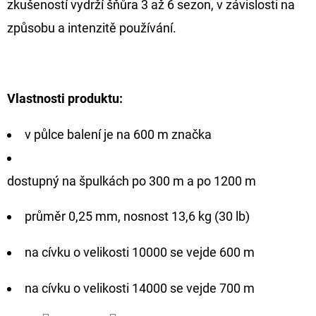
zkušeností vydrží šňůra 3 až 6 sezon, v závislosti na
CYBERBARBED
S
způsobu a intenzitě používání.
OTVOREM
36
Kč
Původně:
40
Vlastnosti produktu:
Kč
v půlce balení je na 600 m značka
dostupný na špulkách po 300 m a po 1200 m
průměr 0,25 mm, nosnost 13,6 kg (30 lb)
na cívku o velikosti 10000 se vejde 600 m
na cívku o velikosti 14000 se vejde 700 m