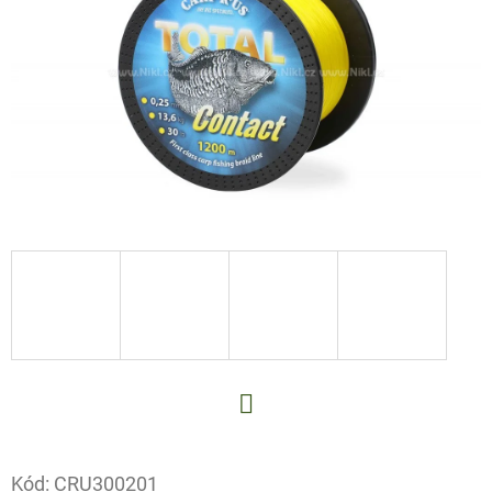
E
T
E
N
A
J
Í
T
?
HLEDAT
Facebook
Kód:
CRU300201