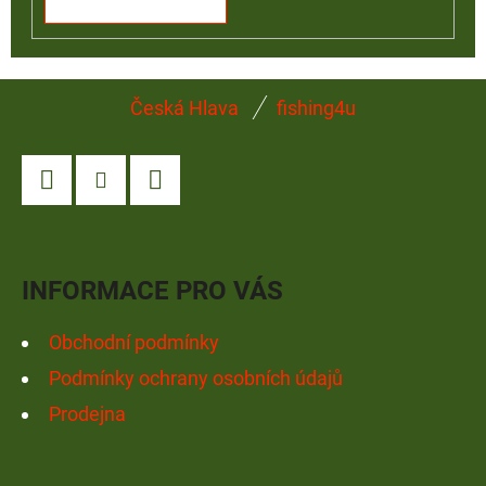
Z
Česká Hlava
fishing4u
Á
P
A
Facebook
Instagram
YouTube
T
Í
INFORMACE PRO VÁS
Obchodní podmínky
Podmínky ochrany osobních údajů
Prodejna