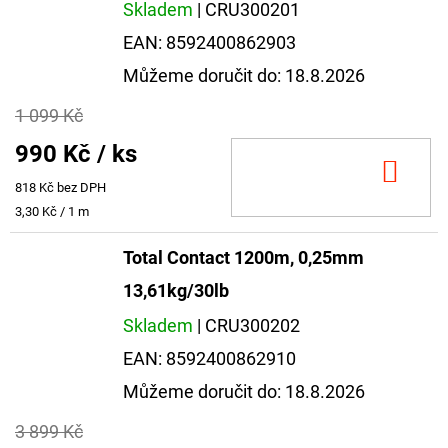
Skladem
| CRU300201
EAN:
8592400862903
Můžeme doručit do:
18.8.2026
1 099 Kč
990 Kč
/ ks
DO
818 Kč bez DPH
KOŠ
Měrná
3,30 Kč / 1 m
cena:
Total Contact 1200m, 0,25mm
13,61kg/30lb
Skladem
| CRU300202
EAN:
8592400862910
Můžeme doručit do:
18.8.2026
3 899 Kč