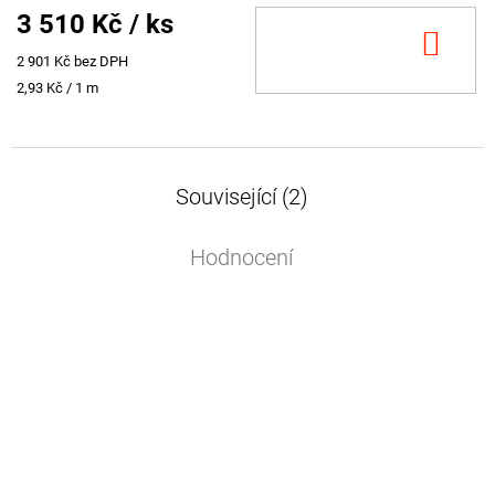
3 510 Kč
/ ks
DO
2 901 Kč bez DPH
KOŠ
Měrná
2,93 Kč / 1 m
cena:
Související (2)
Hodnocení