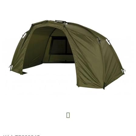
E
T
E
N
A
J
Í
T
?
HLEDAT
Facebook