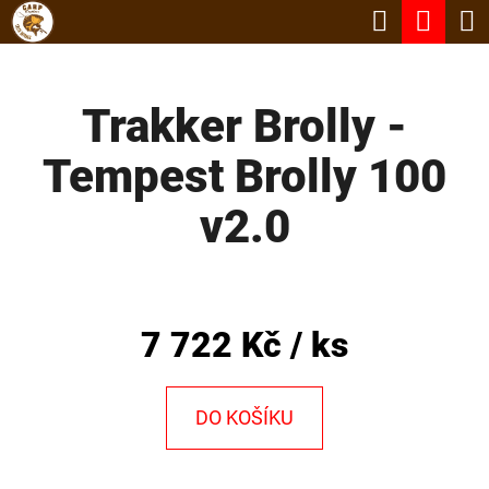
K
Hledat
Nák
Přejít
O
Zpět
Zpět
na
koší
Š
obsah
Trakker Brolly -
Í
C
K
Tempest Brolly 100
O
P
v2.0
O
T
Ř
7 722 Kč
/ ks
E
B
DO KOŠÍKU
U
J