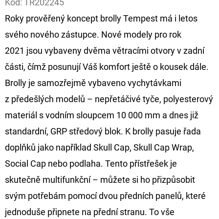
Kód:
TR202245
Roky prověřený koncept brolly Tempest má i letos
D
O
svého nového zástupce. Nové modely pro rok
P
2021 jsou vybaveny dvěma větracími otvory v zadní
O
části, čímž posunují Váš komfort ještě o kousek dále.
R
Brolly je samozřejmě vybaveno vychytávkami
U
Č
z předešlých modelů – nepřetáčivé tyče, polyesterový
U
materiál s vodním sloupcem 10 000 mm a dnes již
J
standardní, GRP středový blok. K brolly pasuje řada
E
doplňků jako například Skull Cap, Skull Cap Wrap,
M
E
Social Cap nebo podlaha. Tento přístřešek je
skutečně multifunkční – můžete si ho přizpůsobit
svým potřebám pomocí dvou předních panelů, které
FOX
CARP
jednoduše připnete na přední stranu. To vše
SUB