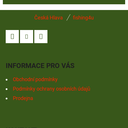
Z
Česká Hlava
fishing4u
Á
P
A
Facebook
Instagram
YouTube
T
Í
INFORMACE PRO VÁS
Obchodní podmínky
Podmínky ochrany osobních údajů
Prodejna