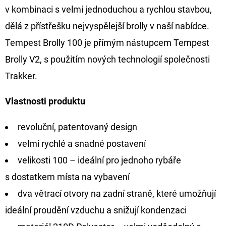
FLOAT
v kombinaci s velmi jednoduchou a rychlou stavbou,
202
dělá z přístřešku nejvyspělejší brolly v naší nabídce.
Kč
Původně:
Tempest Brolly 100 je přímým nástupcem Tempest
225
Kč
Brolly V2, s použitím nových technologií společnosti
Trakker.
Vlastnosti produktu
revoluční, patentovaný design
velmi rychlé a snadné postavení
velikosti 100 – ideální pro jednoho rybáře
s dostatkem místa na vybavení
dva větrací otvory na zadní straně, které umožňují
ideální proudění vzduchu a snižují kondenzaci