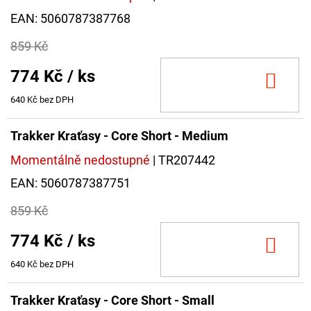
EAN:
5060787387768
859 Kč
774 Kč
/ ks
DO
KOŠ
640 Kč bez DPH
Trakker Kraťasy - Core Short - Medium
Momentálně nedostupné
| TR207442
EAN:
5060787387751
859 Kč
774 Kč
/ ks
DO
KOŠ
640 Kč bez DPH
Trakker Kraťasy - Core Short - Small