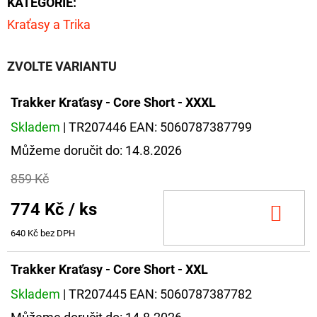
KATEGORIE
:
FLOAT
Kraťasy a Trika
202
Kč
Původně:
ZVOLTE VARIANTU
225
Kč
Trakker Kraťasy - Core Short - XXXL
Skladem
| TR207446
EAN:
5060787387799
Můžeme doručit do:
14.8.2026
859 Kč
774 Kč
/ ks
DO
KOŠ
640 Kč bez DPH
Trakker Kraťasy - Core Short - XXL
Skladem
| TR207445
EAN:
5060787387782