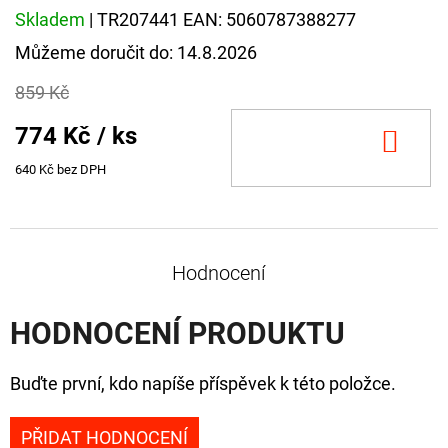
Skladem
| TR207441
EAN:
5060787388277
Můžeme doručit do:
14.8.2026
859 Kč
774 Kč
/ ks
DO
KOŠ
640 Kč bez DPH
Hodnocení
HODNOCENÍ PRODUKTU
Buďte první, kdo napíše příspěvek k této položce.
PŘIDAT HODNOCENÍ