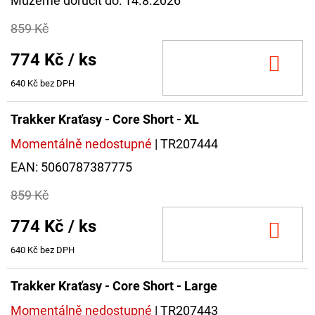
Můžeme doručit do:
14.8.2026
859 Kč
774 Kč
/ ks
DO
KOŠ
640 Kč bez DPH
Trakker Kraťasy - Core Short - XL
Momentálně nedostupné
| TR207444
EAN:
5060787387775
859 Kč
774 Kč
/ ks
DO
KOŠ
640 Kč bez DPH
Trakker Kraťasy - Core Short - Large
Momentálně nedostupné
| TR207443