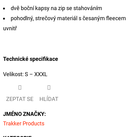
dvě boční kapsy na zip se stahováním
D
pohodlný, strečový materiál s česaným fleecem
O
uvnitř
P
O
R
U
Technické specifikace
Č
U
Velikost: S – XXXL
J
E
M
ZEPTAT SE
HLÍDAT
E
JMÉNO ZNAČKY
:
Trakker Products
FOX
CARP
SUB