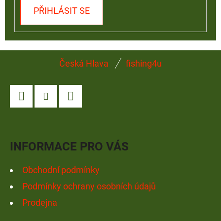
PŘIHLÁSIT SE
Z
Česká Hlava
fishing4u
Á
P
A
Facebook
Instagram
YouTube
T
Í
INFORMACE PRO VÁS
Obchodní podmínky
Podmínky ochrany osobních údajů
Prodejna