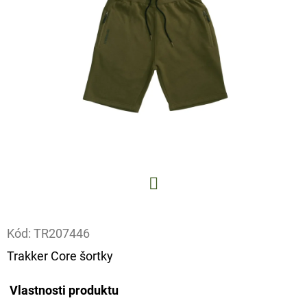
E
T
E
N
A
J
Í
T
?
Facebook
Kód:
TR207446
Trakker Core šortky
HLEDAT
Vlastnosti produktu