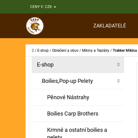
K
Přejít
CENY V:
CZK
O
Zpět
Zpět
na
Š
do
do
obsah
ZAKLADATELÉ
Í
obchodu
obchodu
CO
K
Domů
/
E-shop
/
Oblečení a obuv
/
Mikiny a Tepláky
/
Trakker Mikina
P
K
Přeskočit
E-shop
A
O
kategorie
T
S
Boilies,Pop-up Pelety
E
T
G
Pěnové Nástrahy
O
R
R
A
Boilies Carp Brothers
I
N
E
Krmné a ostatní boilies a
N
pelety