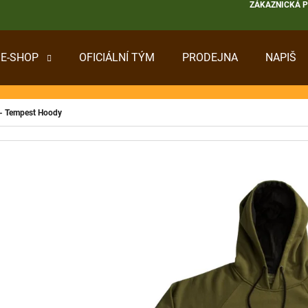
ZÁKAZNICKÁ 
E-SHOP
OFICIÁLNÍ TÝM
PRODEJNA
NAPIŠ
 POTŘEBUJETE NAJÍT?
 - Tempest Hoody
HLEDAT
DOPORUČUJEME