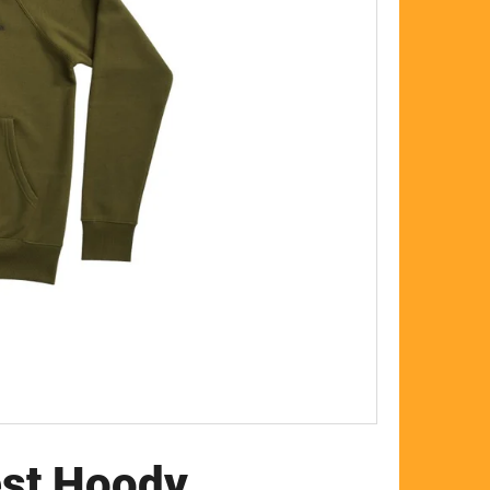
FLOAT
est Hoody