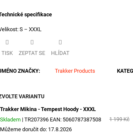
Technické specifikace
Velikost: S – XXXL
TISK
ZEPTAT SE
HLÍDAT
JMÉNO ZNAČKY
:
Trakker Products
KATEG
ZVOLTE VARIANTU
Trakker Mikina - Tempest Hoody - XXXL
1 199 Kč
Skladem
| TR207396
EAN:
5060787387508
Můžeme doručit do:
17.8.2026