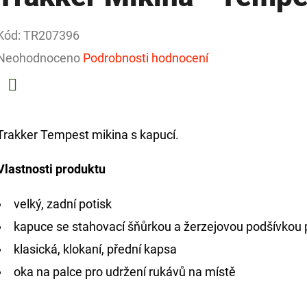
Kód:
TR207396
Průměrné
Neohodnoceno
Podrobnosti hodnocení
hodnocení
produktu
Facebook
je
Trakker Tempest mikina s kapucí.
0,0
Vlastnosti produktu
z
5
velký, zadní potisk
hvězdiček.
kapuce se stahovací šňůrkou a žerzejovou podšívkou p
klasická, klokaní, přední kapsa
oka na palce pro udržení rukávů na místě