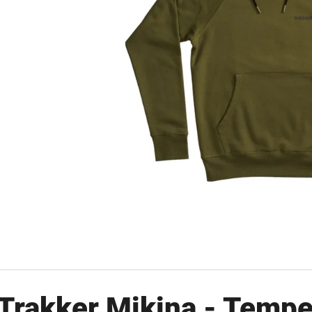
OLOVĚNÁ ZÁTĚŽ DELPHIN
FOX CARP SUB 
CYBERBARBED S OTVOREM
202 Kč
36 Kč
Původně:
225 Kč
Původně:
40 Kč
Trakker Mikina - Temp