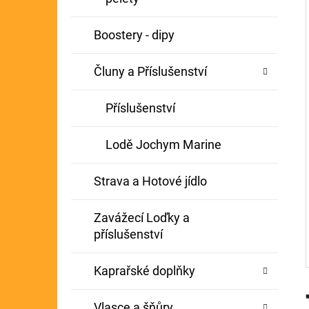
Í
GIANTS FISHING KAPROVÝ NÁVAZEC
P
Boostery - dipy
BOILIE RIG PLUS 25LB
A
72 Kč
Původně:
79 Kč
Čluny a Příslušenství
N
E
Příslušenství
L
Lodě Jochym Marine
Strava a Hotové jídlo
Zavážecí Loďky a
příslušenství
Kaprařské doplňky
Vlasce a šňůry