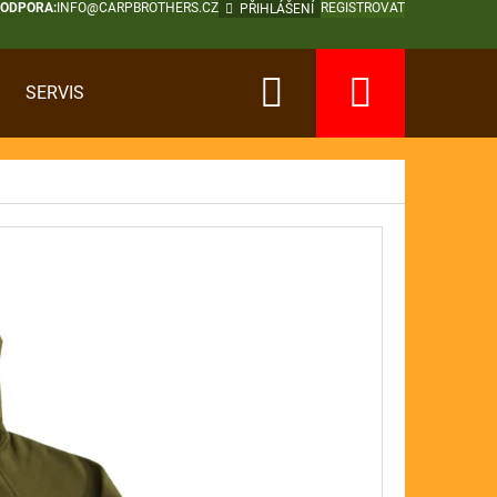
PODPORA:
INFO@CARPBROTHERS.CZ
REGISTROVAT
PŘIHLÁŠENÍ
Hledat
Nákup
SERVIS
košík