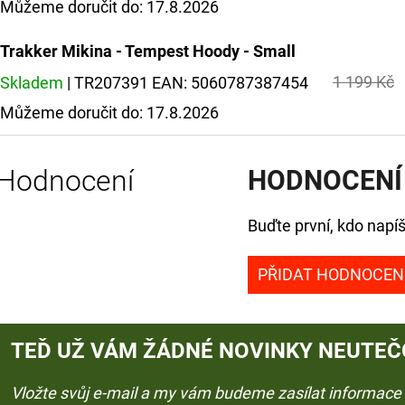
Můžeme doručit do:
17.8.2026
Trakker Mikina - Tempest Hoody - Small
1 199 Kč
Skladem
| TR207391
EAN:
5060787387454
Můžeme doručit do:
17.8.2026
Hodnocení
HODNOCENÍ
Buďte první, kdo napíš
PŘIDAT HODNOCEN
TEĎ UŽ VÁM ŽÁDNÉ NOVINKY NEUTEČ
Vložte svůj e-mail a my vám budeme zasílat informac