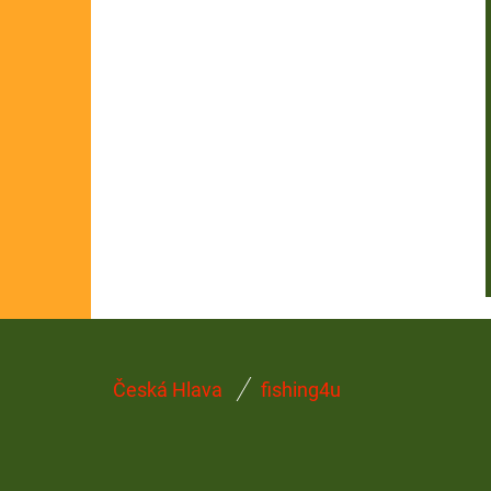
Z
Česká Hlava
fishing4u
Á
P
A