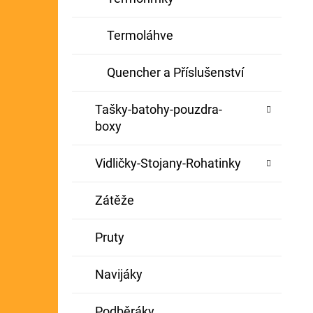
Termoláhve
Quencher a Příslušenství
Tašky-batohy-pouzdra-
boxy
Vidličky-Stojany-Rohatinky
Zátěže
Pruty
Navijáky
Podběráky