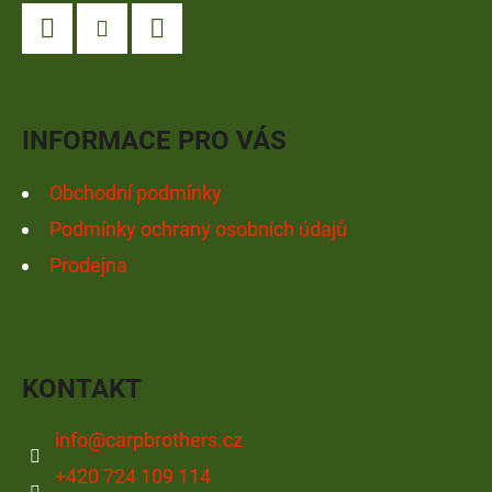
P
A
Facebook
Instagram
YouTube
T
Í
INFORMACE PRO VÁS
Obchodní podmínky
Podmínky ochrany osobních údajů
Prodejna
KONTAKT
info
@
carpbrothers.cz
+420 724 109 114