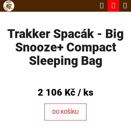
K
Hledat
Nák
Přejít
O
Zpět
Zpět
na
koší
Š
obsah
Trakker Spacák - Big
Í
C
K
Snooze+ Compact
O
P
Sleeping Bag
O
T
Ř
2 106 Kč
/ ks
E
B
DO KOŠÍKU
U
J