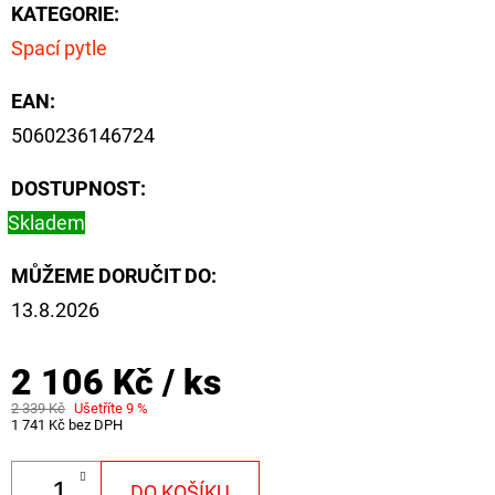
KATEGORIE
:
Spací pytle
EAN
:
5060236146724
DOSTUPNOST:
Skladem
MŮŽEME DORUČIT DO:
13.8.2026
2 106 Kč
/ ks
2 339 Kč
Ušetříte 9 %
1 741 Kč bez DPH
DO KOŠÍKU