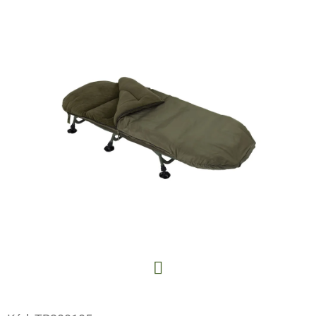
E
T
E
N
A
J
Í
T
?
HLEDAT
Facebook