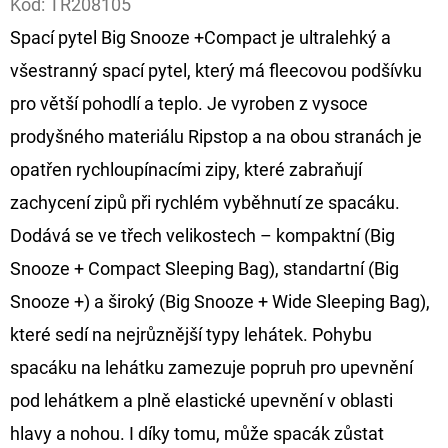
Kód:
TR208105
Spací pytel Big Snooze +Compact je ultralehký a
D
O
všestranný spací pytel, který má fleecovou podšívku
P
pro větší pohodlí a teplo. Je vyroben z vysoce
O
prodyšného materiálu Ripstop a na obou stranách je
R
opatřen rychloupínacími zipy, které zabraňují
U
Č
zachycení zipů při rychlém vyběhnutí ze spacáku.
U
Dodává se ve třech velikostech – kompaktní (Big
J
Snooze + Compact Sleeping Bag), standartní (Big
E
Snooze +) a široký (Big Snooze + Wide Sleeping Bag),
M
E
které sedí na nejrůznější typy lehátek. Pohybu
spacáku na lehátku zamezuje popruh pro upevnění
pod lehátkem a plně elastické upevnění v oblasti
FOX
CARP
hlavy a nohou. I díky tomu, může spacák zůstat
SUB