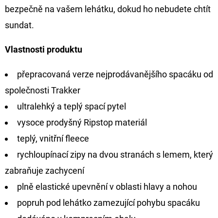
FLOAT
bezpečně na vašem lehátku, dokud ho nebudete chtít
202
sundat.
Kč
Původně:
225
Vlastnosti produktu
Kč
přepracovaná verze nejprodávanějšího spacáku od
společnosti Trakker
ultralehký a teplý spací pytel
vysoce prodyšný Ripstop materiál
teplý, vnitřní fleece
rychloupínací zipy na dvou stranách s lemem, který
zabraňuje zachycení
plně elastické upevnění v oblasti hlavy a nohou
popruh pod lehátko zamezující pohybu spacáku