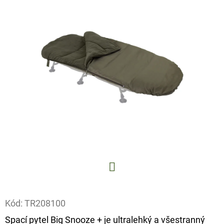
E
T
E
N
A
J
Í
T
?
Facebook
HLEDAT
Kód:
TR208100
Spací pytel Big Snooze + je ultralehký a všestranný