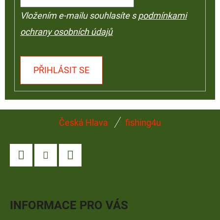
Vložením e-mailu souhlasíte s
podmínkami
ochrany osobních údajů
PŘIHLÁSIT SE
Z
Česká Hlava
fishing4u
Á
P
A
Facebook
Instagram
YouTube
T
Í
INFORMACE PRO VÁS