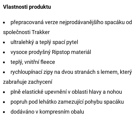
CYBERBARBED
Vlastnosti produktu
S
OTVOREM
přepracovaná verze nejprodávanějšího spacáku od
36
Kč
společnosti Trakker
Původně:
40
ultralehký a teplý spací pytel
Kč
vysoce prodyšný Ripstop materiál
teplý, vnitřní fleece
rychloupínací zipy na dvou stranách s lemem, který
zabraňuje zachycení
plně elastické upevnění v oblasti hlavy a nohou
popruh pod lehátko zamezující pohybu spacáku
dodáváno v kompresním obalu