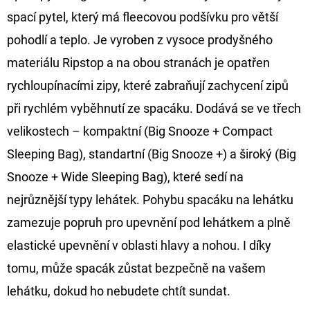
spací pytel, který má fleecovou podšívku pro větší
D
pohodlí a teplo. Je vyroben z vysoce prodyšného
O
materiálu Ripstop a na obou stranách je opatřen
P
O
rychloupínacími zipy, které zabraňují zachycení zipů
R
při rychlém vyběhnutí ze spacáku. Dodává se ve třech
U
velikostech – kompaktní (Big Snooze + Compact
Č
Sleeping Bag), standartní (Big Snooze +) a široký (Big
U
J
Snooze + Wide Sleeping Bag), které sedí na
E
nejrůznější typy lehátek. Pohybu spacáku na lehátku
M
zamezuje popruh pro upevnění pod lehátkem a plně
E
elastické upevnění v oblasti hlavy a nohou. I díky
tomu, může spacák zůstat bezpečně na vašem
OLOVĚNÁ
lehátku, dokud ho nebudete chtít sundat.
ZÁTĚŽ
DELPHIN