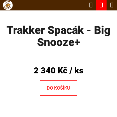
K
Hledat
Nák
Přejít
O
Zpět
Zpět
na
koší
Š
obsah
Trakker Spacák - Big
Í
C
K
Snooze+
O
P
O
T
2 340 Kč
/ ks
Ř
E
DO KOŠÍKU
B
U
J