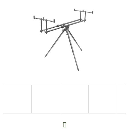
E
T
E
N
A
J
Í
T
?
HLEDAT