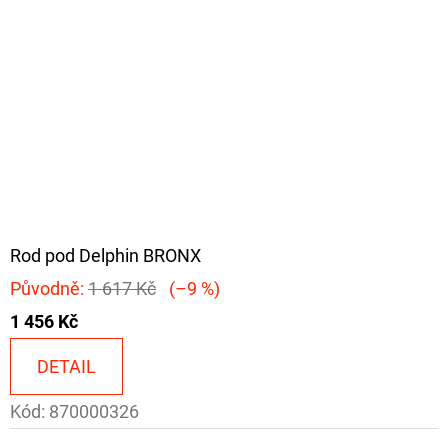
Rod pod Delphin BRONX
Původně:
1 617 Kč
(–9 %)
1 456 Kč
DETAIL
Kód:
870000326