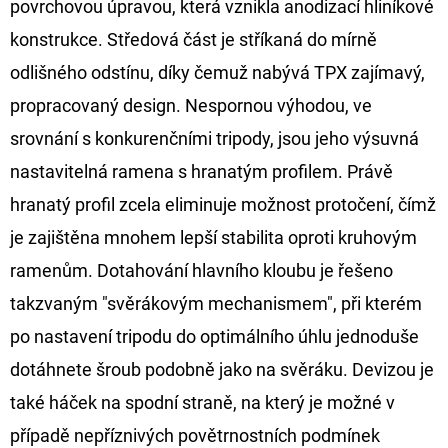
povrchovou úpravou, která vznikla anodizací hliníkové
FLOAT
konstrukce. Středová část je stříkaná do mírně
202
Kč
odlišného odstínu, díky čemuž nabývá TPX zajímavý,
Původně:
225
propracovaný design. Nespornou výhodou, ve
Kč
srovnání s konkurenčními tripody, jsou jeho výsuvná
nastavitelná ramena s hranatým profilem. Právě
hranatý profil zcela eliminuje možnost protočení, čímž
je zajištěna mnohem lepší stabilita oproti kruhovým
ramenům. Dotahování hlavního kloubu je řešeno
takzvaným "svěrákovým mechanismem", při kterém
po nastavení tripodu do optimálního úhlu jednoduše
dotáhnete šroub podobně jako na svěráku. Devizou je
také háček na spodní straně, na který je možné v
případě nepříznivých povětrnostních podmínek