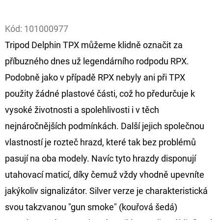
Facebook
D
Kód:
101000977
O
Tripod Delphin TPX můžeme klidně označit za
P
O
příbuzného dnes už legendárního rodpodu RPX.
R
Podobně jako v případě RPX nebyly ani při TPX
U
použity žádné plastové části, což ho předurčuje k
Č
vysoké životnosti a spolehlivosti i v těch
U
J
nejnáročnějších podmínkách. Další jejich společnou
E
vlastností je rozteč hrazd, které tak bez problémů
M
pasují na oba modely. Navíc tyto hrazdy disponují
E
utahovací maticí, díky čemuž vždy vhodně upevníte
jakýkoliv signalizátor. Silver verze je charakteristická
FOX
svou takzvanou "gun smoke" (kouřová šedá)
CARP
SUB