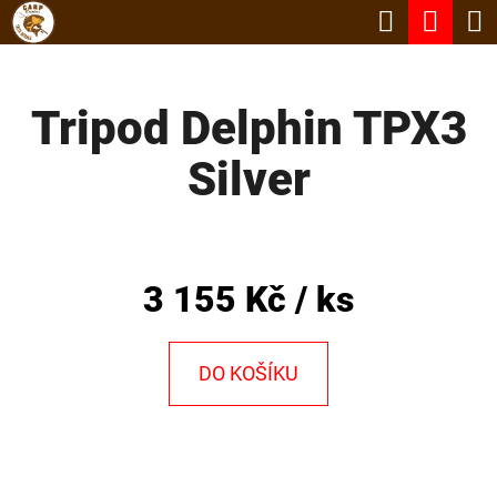
K
Hledat
Nák
Přejít
O
Zpět
Zpět
na
koší
Š
obsah
Tripod Delphin TPX3
Í
C
K
Silver
O
P
O
T
3 155 Kč
/ ks
Ř
E
DO KOŠÍKU
B
U
J