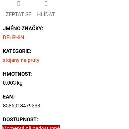
ZEPTAT SE
HLÍDAT
JMÉNO ZNAČKY
:
DELPHIN
KATEGORIE
:
stojany na pruty
HMOTNOST
:
0.003 kg
EAN
:
8586018479233
DOSTUPNOST:
Momentálně nedostupné