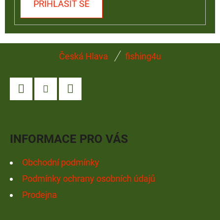
PŘIHLÁSIT SE
Z
Česká Hlava
fishing4u
Á
P
A
Facebook
Instagram
YouTube
T
Í
INFORMACE PRO VÁS
Obchodní podmínky
Podmínky ochrany osobních údajů
Prodejna