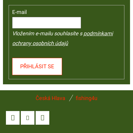
E-mail
Vložením e-mailu souhlasíte s
podmínkami
ochrany osobních údajů
PŘIHLÁSIT SE
Z
Česká Hlava
fishing4u
Á
P
A
Facebook
Instagram
YouTube