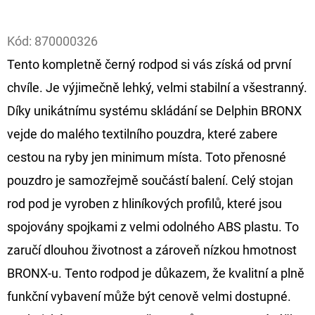
Facebook
D
Kód:
870000326
O
Tento kompletně černý rodpod si vás získá od první
P
O
chvíle. Je výjimečně lehký, velmi stabilní a všestranný.
R
Díky unikátnímu systému skládání se Delphin BRONX
U
vejde do malého textilního pouzdra, které zabere
Č
cestou na ryby jen minimum místa. Toto přenosné
U
J
pouzdro je samozřejmě součástí balení. Celý stojan
E
rod pod je vyroben z hliníkových profilů, které jsou
M
spojovány spojkami z velmi odolného ABS plastu. To
E
zaručí dlouhou životnost a zároveň nízkou hmotnost
BRONX-u. Tento rodpod je důkazem, že kvalitní a plně
FOX
funkční vybavení může být cenově velmi dostupné.
CARP
SUB