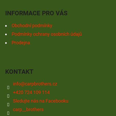
T
Í
INFORMACE PRO VÁS
Obchodní podmínky
Podmínky ochrany osobních údajů
Prodejna
KONTAKT
info
@
carpbrothers.cz
+420 724 109 114
Sledujte nás na Facebooku
carp__brothers