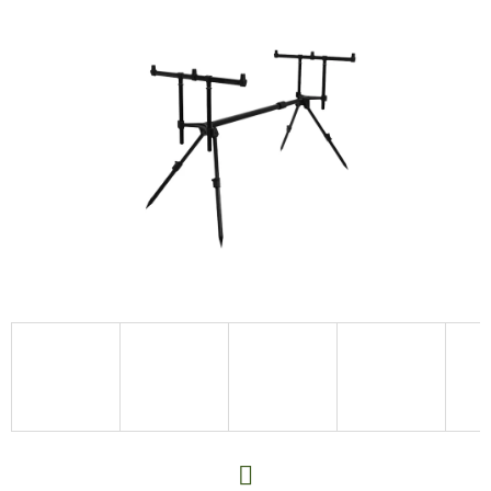
E
T
E
N
A
J
Í
T
?
HLEDAT