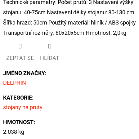
Technické parametry: Počet prutů: 3 Nastavení výšky
FLOAT
stojanu: 40-75cm Nastavení délky stojanu: 80-130 cm
202
Kč
Šířka hrazd: 50cm Použitý materiál: hliník / ABS spojky
Původně:
225
Transportní rozměry: 80x20x5cm Hmotnost: 2,0kg
Kč
ZEPTAT SE
HLÍDAT
JMÉNO ZNAČKY
:
DELPHIN
KATEGORIE
:
stojany na pruty
HMOTNOST
:
2.038 kg