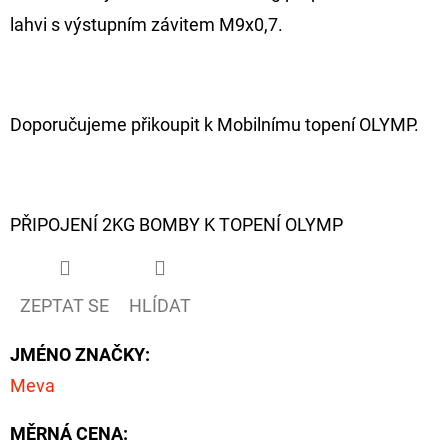
lahvi s výstupním závitem M9x0,7.
D
O
P
O
Doporučujeme přikoupit k Mobilnímu topení OLYMP.
R
U
Č
PŘIPOJENÍ 2KG BOMBY K TOPENÍ OLYMP
U
J
E
M
ZEPTAT SE
HLÍDAT
E
JMÉNO ZNAČKY
:
Meva
GIANTS
FISHING
MĚRNÁ CENA:
KAPROVÝ