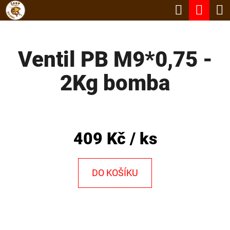
K
Hledat
Nák
Přejít
O
Zpět
Zpět
na
koší
Š
obsah
Ventil PB M9*0,75 -
Í
C
K
2Kg bomba
O
P
O
T
409 Kč
/ ks
Ř
E
DO KOŠÍKU
B
U
J