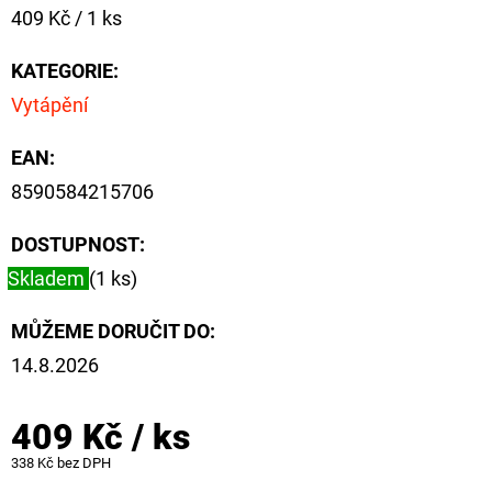
NÁVAZEC
Měrná
409 Kč / 1 ks
BOILIE
cena:
RIG
PLUS
KATEGORIE
:
25LB
Vytápění
72
Kč
EAN
:
Původně:
79
8590584215706
Kč
DOSTUPNOST:
Skladem
(1 ks)
MŮŽEME DORUČIT DO:
14.8.2026
409 Kč
/ ks
338 Kč bez DPH