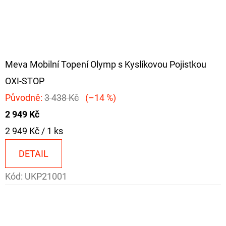
Meva Mobilní Topení Olymp s Kyslíkovou Pojistkou
OXI-STOP
Původně:
3 438 Kč
(–14 %)
2 949 Kč
Měrná
2 949 Kč / 1 ks
cena:
DETAIL
Kód:
UKP21001