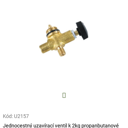
E
T
E
N
A
J
Í
T
?
Facebook
HLEDAT
Kód:
U2157
Jednocestný uzavírací ventil k 2kg propanbutanové