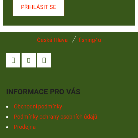
PŘIHLÁSIT SE
Z
Česká Hlava
fishing4u
Á
P
A
Facebook
Instagram
YouTube
T
Í
INFORMACE PRO VÁS
Obchodní podmínky
Podmínky ochrany osobních údajů
Prodejna