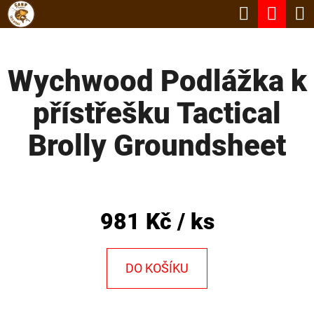
K
Hledat
Nák
Přejít
O
Zpět
Zpět
na
koší
Š
obsah
Wychwood Podlážka k
Í
C
K
přístřešku Tactical
O
P
Brolly Groundsheet
O
T
Ř
981 Kč
/ ks
E
B
DO KOŠÍKU
U
J