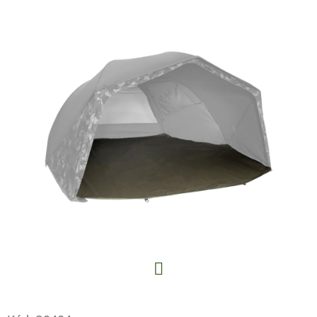
E
T
E
N
A
J
Í
T
?
HLEDAT
Facebook