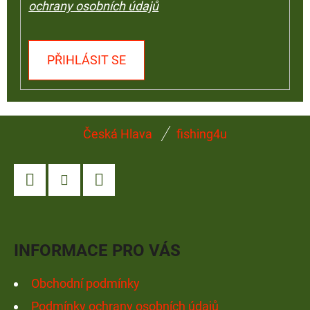
ochrany osobních údajů
PŘIHLÁSIT SE
Z
Česká Hlava
fishing4u
Á
P
A
Facebook
Instagram
YouTube
T
Í
INFORMACE PRO VÁS
Obchodní podmínky
Podmínky ochrany osobních údajů