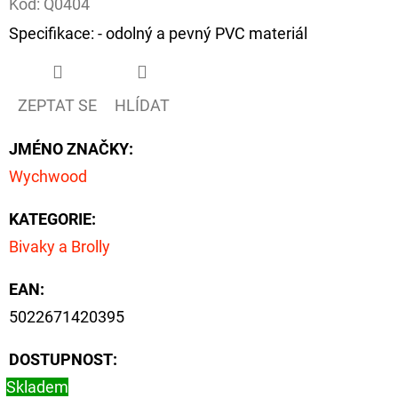
Kód:
Q0404
Specifikace: - odolný a pevný PVC materiál
D
O
P
ZEPTAT SE
HLÍDAT
O
R
JMÉNO ZNAČKY
:
U
Wychwood
Č
U
KATEGORIE
:
J
Bivaky a Brolly
E
M
EAN
:
E
5022671420395
DOSTUPNOST:
FOX
CARP
Skladem
SUB