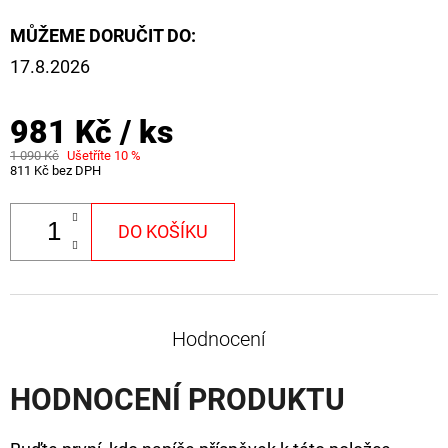
FLOAT
MŮŽEME DORUČIT DO:
202
Kč
17.8.2026
Původně:
225
Kč
981 Kč
/ ks
1 090 Kč
Ušetříte 10 %
811 Kč bez DPH
DO KOŠÍKU
Hodnocení
HODNOCENÍ PRODUKTU