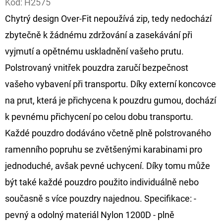
Kód:
H2575
Chytrý design Over-Fit nepoužívá zip, tedy nedochází
D
O
zbytečně k žádnému zdržování a zasekávání při
P
vyjmutí a opětnému uskladnění vašeho prutu.
O
Polstrovaný vnitřek pouzdra zaručí bezpečnost
R
vašeho vybavení při transportu. Díky externí koncovce
U
Č
na prut, která je přichycena k pouzdru gumou, dochází
U
k pevnému přichycení po celou dobu transportu.
J
Každé pouzdro dodáváno včetně plně polstrovaného
E
ramenního popruhu se zvětšenými karabinami pro
M
E
jednoduché, avšak pevné uchycení. Díky tomu může
být také každé pouzdro použito individuálně nebo
současně s více pouzdry najednou. Specifikace: -
OLOVĚNÁ
ZÁTĚŽ
pevný a odolný materiál Nylon 1200D - plně
DELPHIN