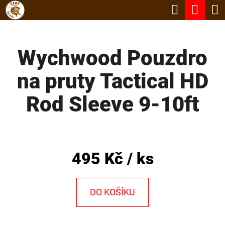
K
Hledat
Nák
Přejít
O
Zpět
Zpět
na
koší
Š
obsah
Wychwood Pouzdro
Í
C
K
na pruty Tactical HD
O
P
Rod Sleeve 9-10ft
O
T
Ř
495 Kč
/ ks
E
B
DO KOŠÍKU
U
J