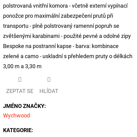
CYBERBARBED
polstrovaná vnitřní komora - včetně externí vypínací
S
OTVOREM
ponožce pro maximální zabezpečení prutů při
36
transportu - plně polstrovaný ramenní popruh se
Kč
Původně:
zvětšenými karabinami - použité pevné a odolné zipy
40
Kč
Bespoke na postranní kapse - barva: kombinace
zelené a camo - uskladní s přehledem pruty o délkách
3,00 m a 3,30 m
ZEPTAT SE
HLÍDAT
JMÉNO ZNAČKY
:
Wychwood
KATEGORIE
: