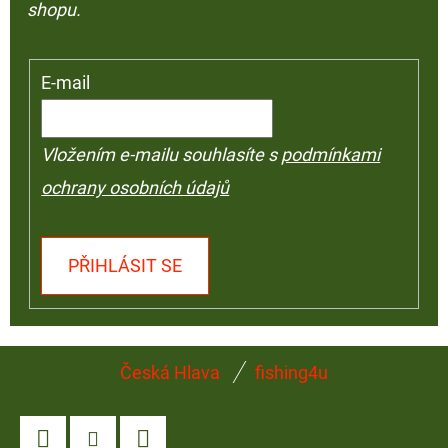
shopu.
E-mail
Vložením e-mailu souhlasíte s
podmínkami
ochrany osobních údajů
PŘIHLÁSIT SE
Z
Česká Hlava
fishing4u
Á
P