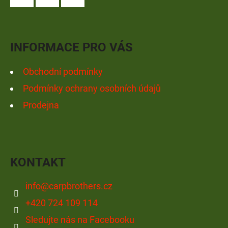
A
Facebook
Instagram
YouTube
T
Í
INFORMACE PRO VÁS
Obchodní podmínky
Podmínky ochrany osobních údajů
Prodejna
KONTAKT
info
@
carpbrothers.cz
+420 724 109 114
Sledujte nás na Facebooku