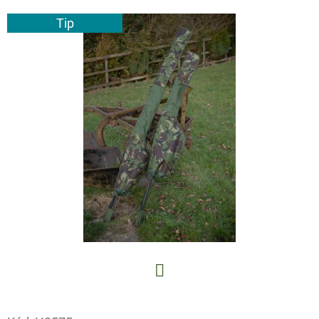
E
Tip
T
E
N
A
J
Í
T
?
HLEDAT
Facebook