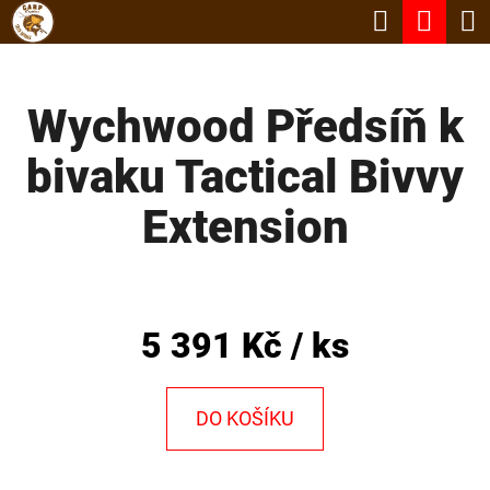
K
Hledat
Nák
Přejít
O
Zpět
Zpět
na
koší
Š
obsah
Wychwood Předsíň k
Í
C
K
bivaku Tactical Bivvy
O
P
Extension
O
T
Ř
5 391 Kč
/ ks
E
B
DO KOŠÍKU
U
J