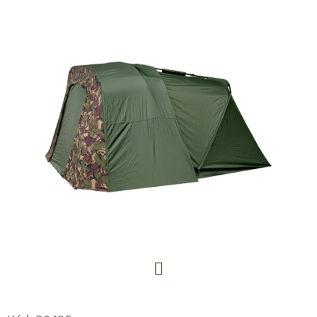
E
T
E
N
A
J
Í
T
?
HLEDAT
Facebook