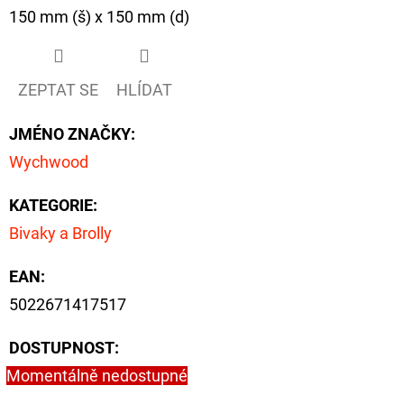
CYBERBARBED
150 mm (š) x 150 mm (d)
S
OTVOREM
36
Kč
ZEPTAT SE
HLÍDAT
Původně:
40
Kč
JMÉNO ZNAČKY
:
Wychwood
KATEGORIE
:
Bivaky a Brolly
EAN
:
5022671417517
DOSTUPNOST:
Momentálně nedostupné