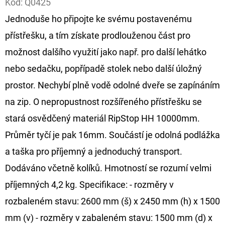
Kód:
Q0425
Jednoduše ho připojte ke svému postavenému
D
O
přístřešku, a tím získate prodlouženou část pro
P
možnost dalšího využití jako např. pro další lehátko
O
nebo sedačku, popřípadě stolek nebo další úložný
R
prostor. Nechybí plně vodě odolné dveře se zapínáním
U
Č
na zip. O nepropustnost rozšířeného přístřešku se
U
stará osvědčený materiál RipStop HH 10000mm.
J
Průměr tyčí je pak 16mm. Součástí je odolná podlážka
E
a taška pro příjemný a jednoduchý transport.
M
E
Dodáváno včetně kolíků. Hmotností se rozumí velmi
příjemných 4,2 kg. Specifikace: - rozměry v
rozbaleném stavu: 2600 mm (š) x 2450 mm (h) x 1500
OLOVĚNÁ
ZÁTĚŽ
mm (v) - rozměry v zabaleném stavu: 1500 mm (d) x
DELPHIN