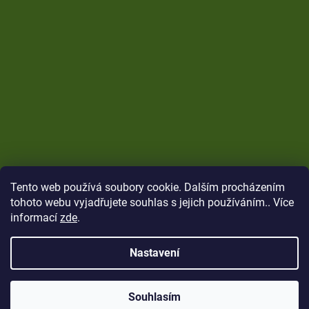
Tento web používá soubory cookie. Dalším procházením
tohoto webu vyjadřujete souhlas s jejich používáním.. Více
informací
zde
.
Nastavení
Vytvořil Shoptet
Copyright 2026
CARP Brothers
. Všechna práva
Souhlasím
vyhrazena.