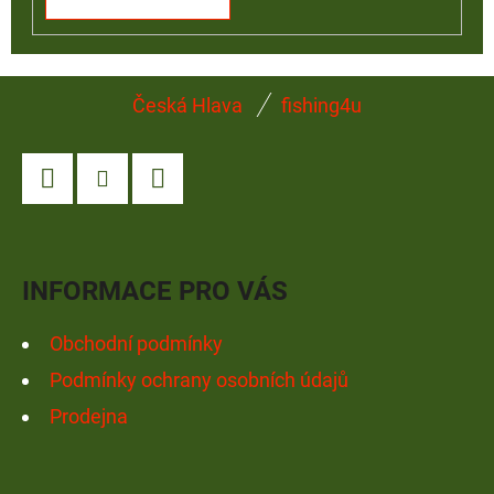
Z
Česká Hlava
fishing4u
Á
P
A
Facebook
Instagram
YouTube
T
Í
INFORMACE PRO VÁS
Obchodní podmínky
Podmínky ochrany osobních údajů
Prodejna