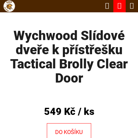
K
Hledat
Nák
Přejít
O
Zpět
Zpět
na
koší
Š
obsah
Wychwood Slídové
Í
C
K
dveře k přístřešku
O
P
Tactical Brolly Clear
O
Door
T
Ř
E
B
549 Kč
/ ks
U
J
DO KOŠÍKU