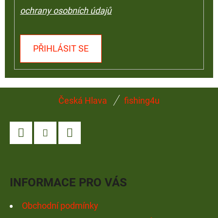
ochrany osobních údajů
PŘIHLÁSIT SE
Z
Česká Hlava
fishing4u
Á
P
A
Facebook
Instagram
YouTube
T
Í
INFORMACE PRO VÁS
Obchodní podmínky