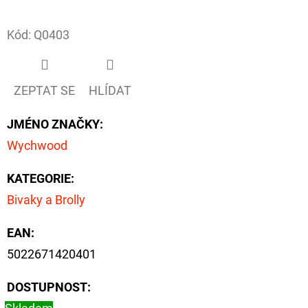
Facebook
D
Kód:
Q0403
O
P
O
ZEPTAT SE
HLÍDAT
R
U
JMÉNO ZNAČKY
:
Č
Wychwood
U
J
KATEGORIE
:
E
Bivaky a Brolly
M
E
EAN
:
5022671420401
OLOVĚNÁ
DOSTUPNOST:
ZÁTĚŽ
DELPHIN