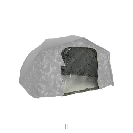
E
T
E
N
A
J
Í
T
?
HLEDAT