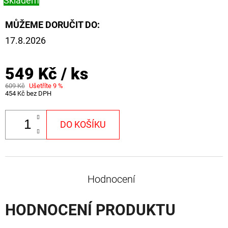
Skladem
CYBERBARBED
S
OTVOREM
MŮŽEME DORUČIT DO:
36
17.8.2026
Kč
Původně:
40
549 Kč
/ ks
Kč
609 Kč
Ušetříte 9 %
454 Kč bez DPH
DO KOŠÍKU
Hodnocení
HODNOCENÍ PRODUKTU