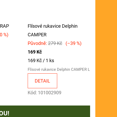
WRAP
Flísové rukavice Delphin
0 %)
CAMPER
Původně:
279 Kč
(–39 %)
169 Kč
Měrná
169 Kč / 1 ks
cena:
Flísové rukavice Delphin CAMPER L
DETAIL
Kód:
101002909
OU!