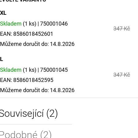
XL
Skladem
(1 ks)
| 750001046
347 Kč
EAN:
8586018452601
Můžeme doručit do:
14.8.2026
L
Skladem
(1 ks)
| 750001045
347 Kč
EAN:
8586018452595
Můžeme doručit do:
14.8.2026
Související (2)
Podobné (2)