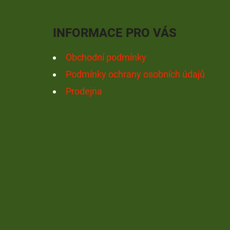
P
A
INFORMACE PRO VÁS
T
Í
Obchodní podmínky
Podmínky ochrany osobních údajů
Prodejna