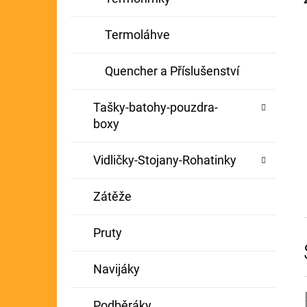
Termoláhve
Quencher a Příslušenství
Tašky-batohy-pouzdra-
boxy
Vidličky-Stojany-Rohatinky
Zátěže
Pruty
Navijáky
Podběráky