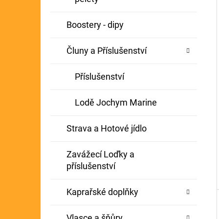
Í
GIANTS FISHING KAPROVÝ NÁVAZEC
P
Boostery - dipy
BOILIE RIG PLUS 25LB
A
72 Kč
Původně:
79 Kč
Čluny a Příslušenství
N
E
Příslušenství
L
Lodě Jochym Marine
Strava a Hotové jídlo
Zavážecí Loďky a
příslušenství
Kaprařské doplňky
Vlasce a šňůry