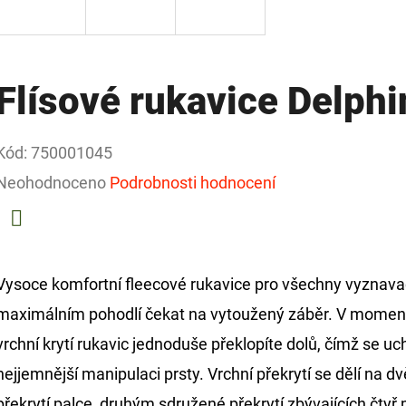
Flísové rukavice Delp
Kód:
750001045
Průměrné
Neohodnoceno
Podrobnosti hodnocení
hodnocení
produktu
Facebook
je
Vysoce komfortní fleecové rukavice pro všechny vyznava
0,0
maximálním pohodlí čekat na vytoužený záběr. V moment
z
vrchní krytí rukavic jednoduše překlopíte dolů, čímž se uch
5
nejjemnější manipulaci prsty. Vrchní překrytí se dělí na 
hvězdiček.
překrytí palce, druhým sdružené překrytí zbývajících čtyř 