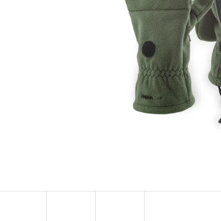
OLOVĚNÁ ZÁTĚŽ DELPHIN
FOX CARP SUB 
CYBERBARBED S OTVOREM
202 Kč
36 Kč
Původně:
225 Kč
Původně:
40 Kč