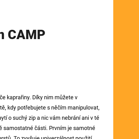
hin CAMP
če kaprařiny. Díky nim můžete v
ě, kdy potřebujete s něčím manipulovat,
ytí o suchý zip a nic vám nebrání ani v té
dvě samostatné části. Prvním je samotné
prstů. To zvyšuje univerzálnost použití