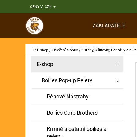
K
Přejít
CENY V:
CZK
O
Zpět
Zpět
na
Š
do
do
obsah
ZAKLADATELÉ
Í
obchodu
obchodu
CO
K
Domů
/
E-shop
/
Oblečení a obuv
/
Kulichy, Kšiltovky, Ponožky a ruka
P
K
Přeskočit
E-shop
A
O
kategorie
T
S
Boilies,Pop-up Pelety
E
T
G
Pěnové Nástrahy
O
R
R
A
Boilies Carp Brothers
I
N
E
Krmné a ostatní boilies a
N
pelety