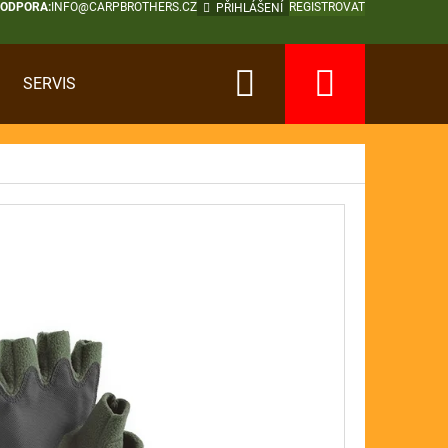
PODPORA:
INFO@CARPBROTHERS.CZ
REGISTROVAT
PŘIHLÁŠENÍ
Hledat
Nákup
SERVIS
košík