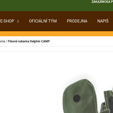
ZÁKAZNICKÁ 
E-SHOP
OFICIÁLNÍ TÝM
PRODEJNA
NAPIŠ
 POTŘEBUJETE NAJÍT?
vice
/
Flísové rukavice Delphin CAMP
HLEDAT
DOPORUČUJEME