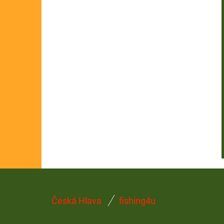
Z
Česká Hlava
fishing4u
Á