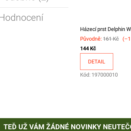
Hodnocení
Házecí prst Delphin 
Původně:
161 Kč
(–1
144 Kč
DETAIL
Kód:
197000010
TEĎ UŽ VÁM ŽÁDNÉ NOVINKY NEUTEČ