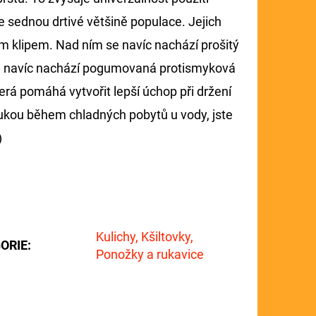
e sednou drtivé většině populace. Jejich
m klipem. Nad ním se navíc nachází prošitý
 se navíc nachází pogumovaná protismyková
rá pomáhá vytvořit lepší úchop při držení
rukou během chladných pobytů u vody, jste
)
Kulichy, Kšiltovky,
ORIE
:
Ponožky a rukavice