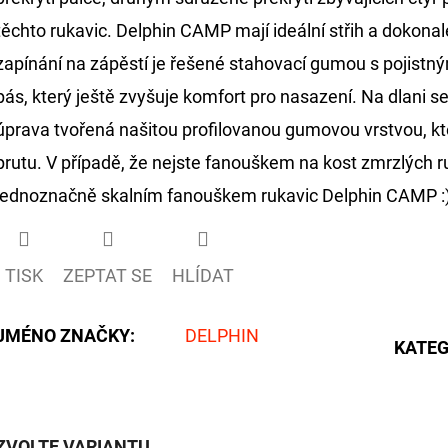
těchto rukavic. Delphin CAMP mají ideální střih a dokonal
zapínání na zápěstí je řešené stahovací gumou s pojistný
pás, který ještě zvyšuje komfort pro nasazení. Na dlani
úprava tvořená našitou profilovanou gumovou vrstvou, kte
prutu. V případě, že nejste fanouškem na kost zmrzlých 
jednoznačně skalním fanouškem rukavic Delphin CAMP :
TISK
ZEPTAT SE
HLÍDAT
JMÉNO ZNAČKY
:
DELPHIN
KATEG
ZVOLTE VARIANTU