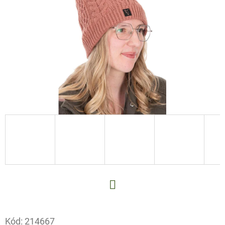
E
T
E
N
A
J
Í
T
?
HLEDAT
Facebook
Kód:
214667