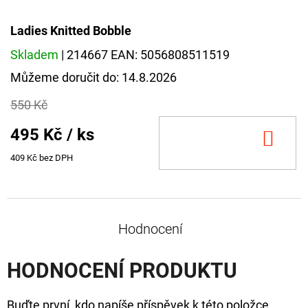
CYBERBARBED
S
OTVOREM
Ladies Knitted Bobble
36
Skladem
| 214667
EAN:
5056808511519
Kč
Původně:
Můžeme doručit do:
14.8.2026
40
Kč
550 Kč
495 Kč
/ ks
DO
KOŠ
409 Kč bez DPH
Hodnocení
HODNOCENÍ PRODUKTU
Buďte první, kdo napíše příspěvek k této položce.