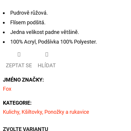
D
Pudrově růžová.
O
Flísem podšitá.
P
Jedna velikost padne většině.
O
100% Acryl, Podšívka 100% Polyester.
R
U
Č
ZEPTAT SE
HLÍDAT
U
J
JMÉNO ZNAČKY
:
E
Fox
M
E
KATEGORIE
:
Kulichy, Kšiltovky, Ponožky a rukavice
OLOVĚNÁ
ZÁTĚŽ
DELPHIN
ZVOLTE VARIANTU