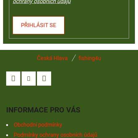
ochrany osobních údajů
PŘIHLÁSIT SE
Z
Česká Hlava
fishing4u
Á
P
A
Facebook
Instagram
YouTube
T
Í
INFORMACE PRO VÁS
Obchodní podmínky
Podmínky ochrany osobních údajů