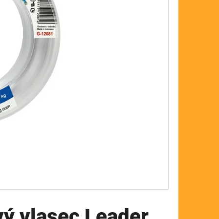
FLOAT
vý vlasec Leader