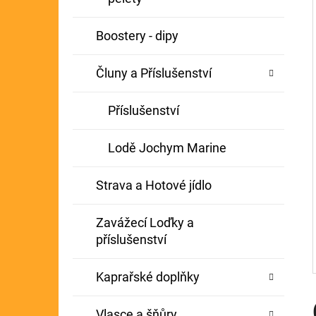
Í
GIANTS FISHING KAPROVÝ NÁVAZEC
P
Boostery - dipy
BOILIE RIG PLUS 25LB
A
72 Kč
Původně:
79 Kč
Čluny a Příslušenství
N
E
Příslušenství
L
Lodě Jochym Marine
Strava a Hotové jídlo
Zavážecí Loďky a
příslušenství
Kaprařské doplňky
Vlasce a šňůry