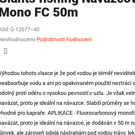
Mono FC 50m
Kód:
G-12077--40
Průměrné
Neohodnoceno
Podrobnosti hodnocení
hodnocení
produktu
Facebook
je
Výhodou tohoto vlasce je že pod vodou je téměř neviditelný
0,0
neabsorbuje vodu a ani po opakovaném použití neztrácí s
z
odolný proti oděru s vysokou pevností v uzlu. Je však ve
5
navázat, proto je ideální na návazce. Slabší průměry se ho
hvězdiček.
vhodné pro kapraře. APLIKACE - Fluorocarbonový monofiln
navázat, proto je ideální na návazce, je dodáván v 50 m 
úlovek, ale zároveň odolá nástrahám pod vodou trávy, lekní