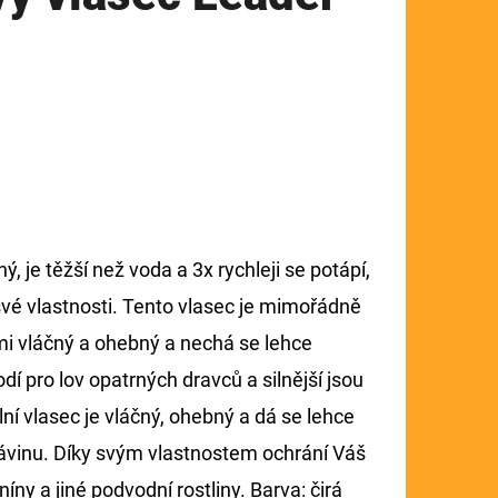
, je těžší než voda a 3x rychleji se potápí,
vé vlastnosti. Tento vlasec je mimořádně
lmi vláčný a ohebný a nechá se lehce
dí pro lov opatrných dravců a silnější jsou
í vlasec je vláčný, ohebný a dá se lehce
návinu. Díky svým vlastnostem ochrání Váš
ny a jiné podvodní rostliny. Barva: čirá