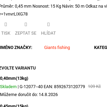
Průměr: 0,45 mm Nosnost: 15 Kg Návin: 50 m Odkaz na 
v=1vnvrLIXG78
TISK
ZEPTAT SE
HLÍDAT
JMÉNO ZNAČKY
:
Giants fishing
KATEG
ZVOLTE VARIANTU
0,40mm(13kg)
109 Kč
Skladem
| G-12077--40
EAN:
8592673120779
Můžeme doručit do:
14.8.2026
0,45mm(15kg)