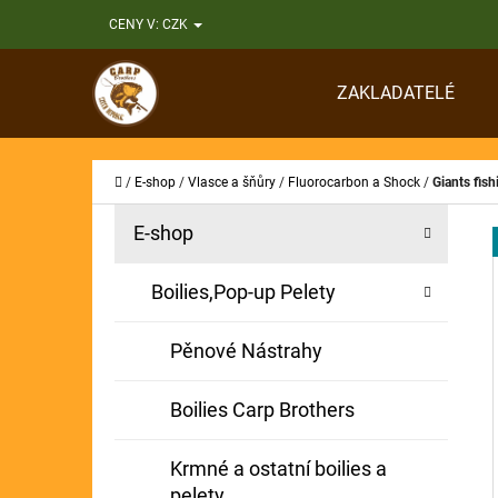
K
Přejít
CENY V:
CZK
O
Zpět
Zpět
na
Š
do
do
obsah
ZAKLADATELÉ
Í
obchodu
obchodu
CO
K
Domů
/
E-shop
/
Vlasce a šňůry
/
Fluorocarbon a Shock
/
Giants fis
P
K
Přeskočit
E-shop
A
O
kategorie
T
S
Boilies,Pop-up Pelety
E
T
G
Pěnové Nástrahy
O
R
R
A
Boilies Carp Brothers
I
N
E
Krmné a ostatní boilies a
N
pelety