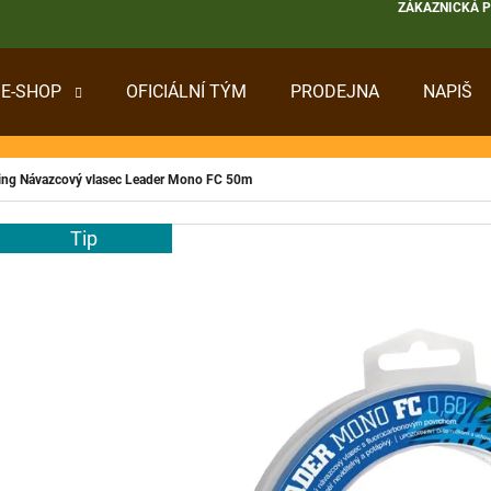
ZÁKAZNICKÁ 
E-SHOP
OFICIÁLNÍ TÝM
PRODEJNA
NAPIŠ
 POTŘEBUJETE NAJÍT?
hing Návazcový vlasec Leader Mono FC 50m
HLEDAT
Tip
DOPORUČUJEME