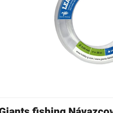
OLOVĚNÁ ZÁTĚŽ DELPHIN
FOX CARP SUB 
CYBERBARBED S OTVOREM
202 Kč
36 Kč
Původně:
225 Kč
Původně:
40 Kč
Giants fishing Návazco