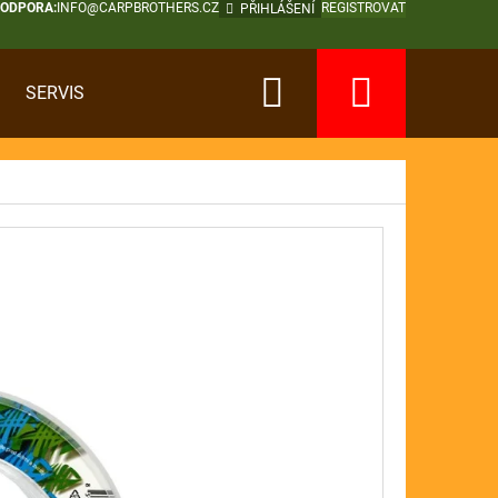
PODPORA:
INFO@CARPBROTHERS.CZ
REGISTROVAT
PŘIHLÁŠENÍ
Hledat
Nákup
SERVIS
košík