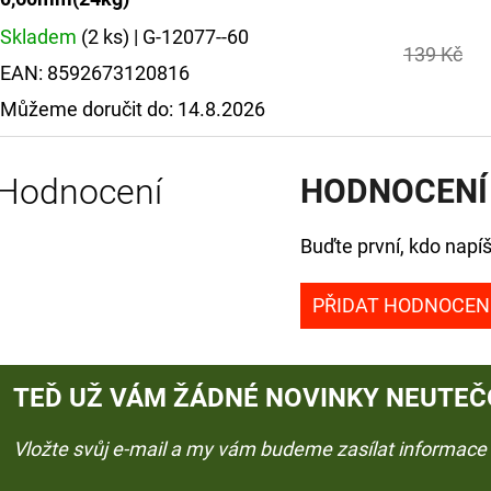
Skladem
(2 ks)
| G-12077--60
139 Kč
EAN:
8592673120816
Můžeme doručit do:
14.8.2026
Hodnocení
HODNOCENÍ
Buďte první, kdo napíš
PŘIDAT HODNOCEN
TEĎ UŽ VÁM ŽÁDNÉ NOVINKY NEUTEČ
Vložte svůj e-mail a my vám budeme zasílat informac