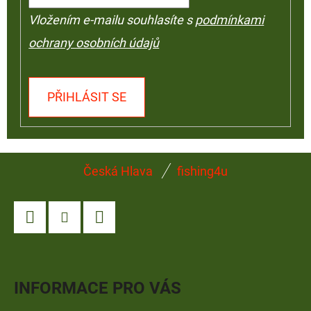
Vložením e-mailu souhlasíte s
podmínkami
ochrany osobních údajů
PŘIHLÁSIT SE
Z
Česká Hlava
fishing4u
Á
P
A
Facebook
Instagram
YouTube
T
Í
INFORMACE PRO VÁS