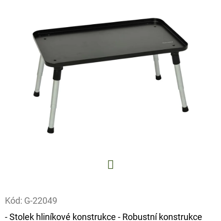
E
T
E
N
A
J
Í
T
?
Facebook
HLEDAT
Kód:
G-22049
- Stolek hliníkové konstrukce - Robustní konstrukce