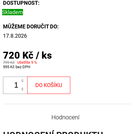
NÁVAZEC
DOSTUPNOST:
BOILIE
Skladem
RIG
PLUS
25LB
MŮŽEME DORUČIT DO:
72
17.8.2026
Kč
Původně:
79
720 Kč
/ ks
Kč
799 Kč
Ušetříte 9 %
595 Kč bez DPH
DO KOŠÍKU
Hodnocení