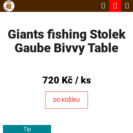
K
Hledat
Nák
Přejít
O
Zpět
Zpět
na
koší
Š
obsah
Giants fishing Stolek
Í
C
K
Gaube Bivvy Table
O
P
O
T
720 Kč
/ ks
Ř
E
DO KOŠÍKU
B
U
J
Tip