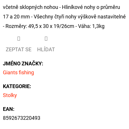
včetně sklopných nohou - Hliníkové nohy o průměru
D
17 a 20 mm - Všechny čtyři nohy výškově nastavitelné
O
- Rozměry: 49,5 x 30 x 19/26cm - Váha: 1,3kg
P
O
R
ZEPTAT SE
HLÍDAT
U
Č
JMÉNO ZNAČKY
:
U
Giants fishing
J
E
KATEGORIE
:
M
E
Stolky
EAN
:
GIANTS
8592673220493
FISHING
KAPROVÝ