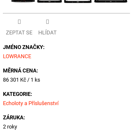
ZEPTAT SE
HLÍDAT
JMÉNO ZNAČKY
:
LOWRANCE
MĚRNÁ CENA:
Měrná
86 301 Kč / 1 ks
cena:
KATEGORIE
:
Echoloty a Příslušenství
ZÁRUKA
:
2 roky