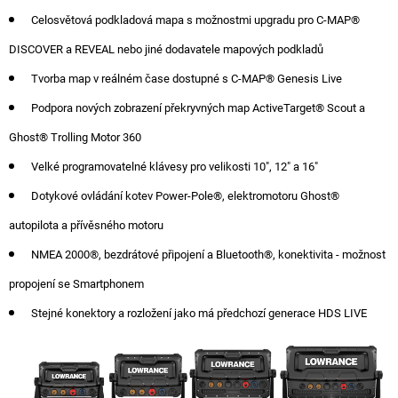
Celosvětová podkladová mapa s možnostmi upgradu pro C-MAP®
DISCOVER a REVEAL nebo jiné dodavatele mapových podkladů
Tvorba map v reálném čase dostupné s C-MAP® Genesis Live
Podpora nových zobrazení překryvných map ActiveTarget® Scout a
Ghost® Trolling Motor 360
Velké programovatelné klávesy pro velikosti 10", 12" a 16"
Dotykové ovládání kotev Power-Pole®, elektromotoru Ghost®
autopilota a přívěsného motoru
NMEA 2000®, bezdrátové připojení a Bluetooth®, konektivita - možnost
propojení se Smartphonem
Stejné konektory a rozložení jako má předchozí generace HDS LIVE