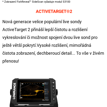
* Zobrazení FishReveal™ SideScan vyžaduje modul S3100
ACTIVETARGET®2
Nová generace velice populární live sondy
ActiveTarget 2 přináší lepší čistotu a rozlišení
vykreslování či možnost spojení dvou live sond pro
ještě větší pokrytí.Vysoké rozlišení, mimořádná
čistota zobrazení, dechberoucí detail... To vše v živém
přenosu!