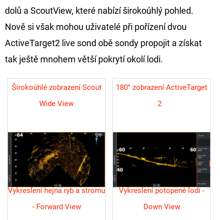
dolů a ScoutView, které nabízí širokoúhlý pohled.
Nově si však mohou uživatelé při pořízení dvou
ActiveTarget2 live sond obě sondy propojit a získat
tak ještě mnohem větší pokrytí okolí lodi.
Širokoúhlé zobrazení Scout
180° zobrazení ActiveTarget
Wide View
2
Vykreslení hejna ryb a stromu
Vykreslení potopené lodi -
- Forward View
Down View