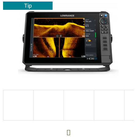
E
Tip
T
E
N
A
J
Í
T
?
HLEDAT