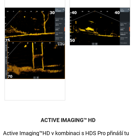
Forward View vykreslení
mostního pilíře
ACTIVE IMAGING™ HD
Active Imaging™HD v kombinaci s HDS Pro přináší tu