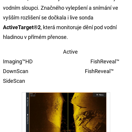
CYBERBARBED
S
vodním sloupci. Značného vylepšení a snímání ve
OTVOREM
vyšším rozlišení se dočkala i live sonda
36
ActiveTarget®2
, která monitoruje dění pod vodní
Kč
Původně:
hladinou v přímém přenose.
40
Kč
Active
Imaging™HD FishReveal™
DownScan FishReveal™
SideScan