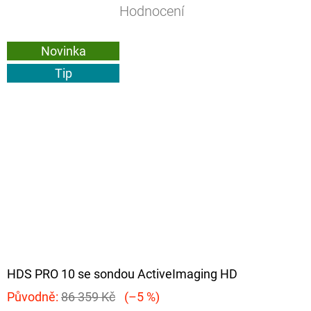
Hodnocení
Novinka
Tip
HDS PRO 10 se sondou ActiveImaging HD
Původně:
86 359 Kč
(–5 %)