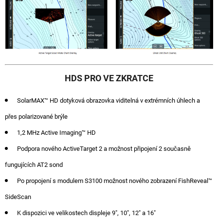
HDS PRO VE ZKRATCE
SolarMAX™ HD dotyková obrazovka viditelná v extrémních úhlech a
přes polarizované brýle
1,2 MHz Active Imaging™ HD
Podpora nového ActiveTarget 2 a možnost připojení 2 současně
fungujících AT2 sond
Po propojení s modulem S3100 možnost nového zobrazení FishReveal™
SideScan
K dispozici ve velikostech displeje 9", 10", 12" a 16"