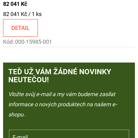
82 041 Kč
Měrná
82 041 Kč / 1 ks
cena:
DETAIL
Kód:
000-15985-001
TEĎ UŽ VÁM ŽÁDNÉ NOVINKY
NEUTEČOU!
Vložte svůj e-mail a my vám budeme zasílat
informace o nových produktech na našem e-
shopu.
E-mail