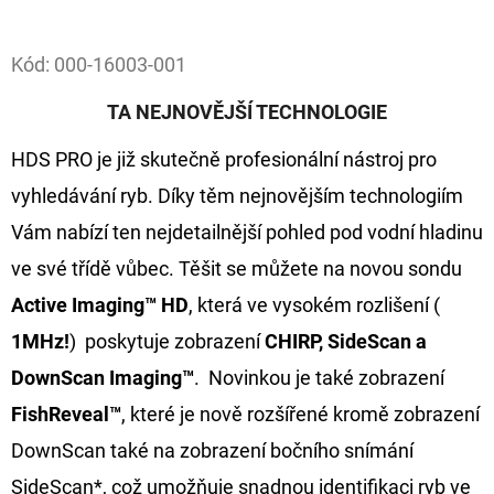
Facebook
D
Kód:
000-16003-001
O
P
TA NEJNOVĚJŠÍ TECHNOLOGIE
O
HDS PRO je již skutečně profesionální nástroj pro
R
U
vyhledávání ryb. Díky těm nejnovějším technologiím
Č
Vám nabízí ten nejdetailnější pohled pod vodní hladinu
U
ve své třídě vůbec. Těšit se můžete na novou sondu
J
Active Imaging™ HD
, která ve vysokém rozlišení (
E
M
1MHz!
) poskytuje zobrazení
CHIRP, SideScan a
E
DownScan Imaging™
. Novinkou je také zobrazení
FishReveal™
, které je nově rozšířené kromě zobrazení
OLOVĚNÁ
DownScan také na zobrazení bočního snímání
ZÁTĚŽ
DELPHIN
SideScan*, což umožňuje snadnou identifikaci ryb ve