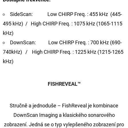
SideScan: Low CHIRP Freq. : 455 kHz (445-
495 kHz) / High CHIRP Freq. : 1075 kHz (1065-1115
kHz)
DownScan: Low CHIRP Freq. : 700 kHz (690-
740kHz) / High CHIRP Freq. : 1225 kHz (1215-1265
kHz)
FISHREVEAL™
Stručně a jednoduše – FishReveal je kombinace
DownScan Imaging a klasického sonarového
zobrazení. Jedná se o typ vylepšeného zobrazení pro