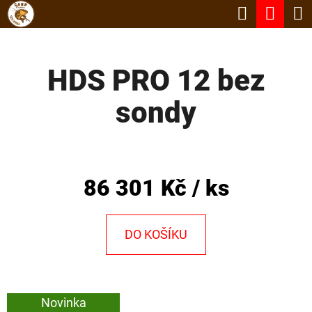
K
Hledat
Nák
Přejít
O
Zpět
Zpět
na
koší
Š
obsah
HDS PRO 12 bez
Í
C
K
sondy
O
P
O
T
86 301 Kč
/ ks
Ř
E
DO KOŠÍKU
B
U
J
Novinka