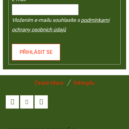
Vložením e-mailu souhlasíte s
podmínkami
ochrany osobních údajů
PŘIHLÁSIT SE
Z
Česká Hlava
fishing4u
Á
P
A
Facebook
Instagram
YouTube
T
Í