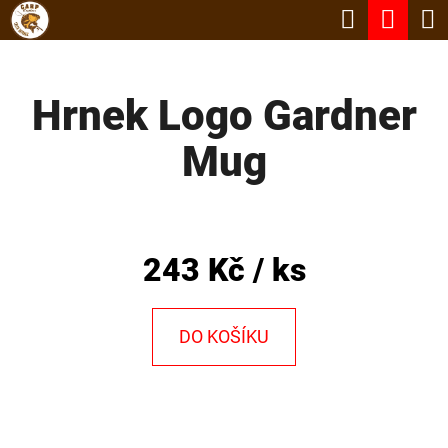
K
Hledat
Nák
Přejít
O
Zpět
Zpět
na
koší
Š
obsah
Hrnek Logo Gardner
Í
C
K
Mug
O
P
O
T
243 Kč
/ ks
Ř
E
DO KOŠÍKU
B
U
J