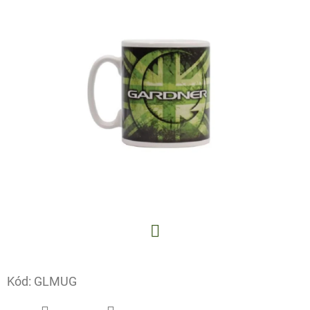
E
T
E
N
A
J
Í
T
?
Facebook
HLEDAT
Kód:
GLMUG