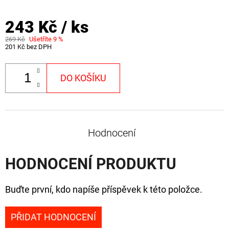
NÁVAZEC
BOILIE
RIG
243 Kč
/ ks
PLUS
25LB
269 Kč
Ušetříte 9 %
201 Kč bez DPH
72
Kč
Původně:
DO KOŠÍKU
79
Kč
Hodnocení
HODNOCENÍ PRODUKTU
Buďte první, kdo napíše příspěvek k této položce.
PŘIDAT HODNOCENÍ