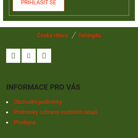
PŘIHLÁSIT SE
Z
Česká Hlava
fishing4u
Á
P
A
Facebook
Instagram
YouTube
T
Í
INFORMACE PRO VÁS
Obchodní podmínky
Podmínky ochrany osobních údajů
Prodejna