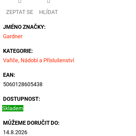
ZEPTAT SE
HLÍDAT
D
O
JMÉNO ZNAČKY
:
P
Gardner
O
R
KATEGORIE
:
U
Vařiče, Nádobí a Příslušenství
Č
U
EAN
:
J
5060128605438
E
M
DOSTUPNOST:
E
Skladem
MŮŽEME DORUČIT DO:
GIANTS
FISHING
14.8.2026
KAPROVÝ