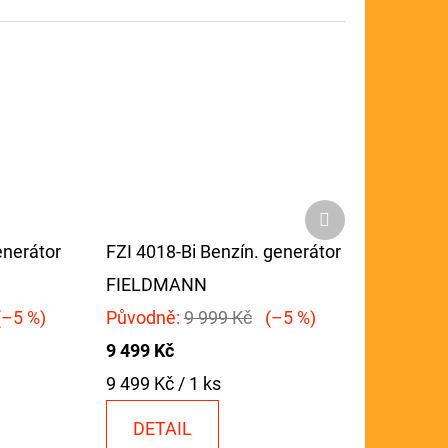
Další
produkt
enerátor
FZI 4018-Bi Benzín. generátor
FIELDMANN
(–5 %)
Původně:
9 999 Kč
(–5 %)
9 499 Kč
Měrná
9 499 Kč / 1 ks
cena:
DETAIL