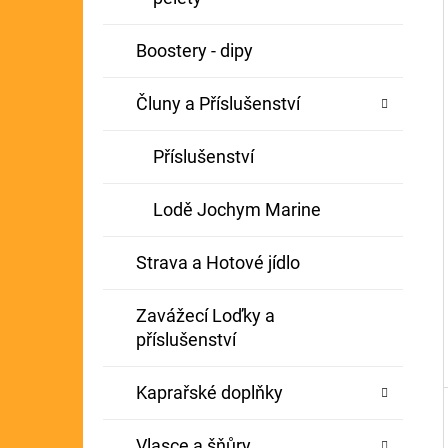
Í
GIANTS FISHING KAPROVÝ NÁVAZEC
P
Boostery - dipy
BOILIE RIG PLUS 25LB
A
72 Kč
Původně:
79 Kč
Čluny a Příslušenství
N
E
Příslušenství
L
Lodě Jochym Marine
Strava a Hotové jídlo
Zavážecí Loďky a
příslušenství
Kaprařské doplňky
Vlasce a šňůry