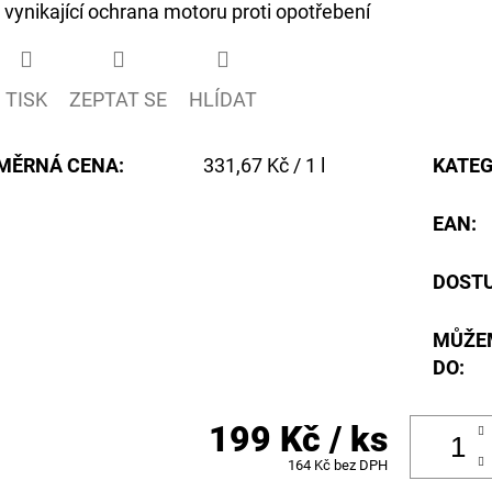
- vynikající ochrana motoru proti opotřebení
hvězdiček.
TISK
ZEPTAT SE
HLÍDAT
Měrná
MĚRNÁ CENA:
331,67 Kč / 1 l
KATEG
cena:
EAN
:
DOST
MŮŽE
DO:
199 Kč
/ ks
164 Kč bez DPH