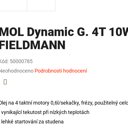
MOL Dynamic G. 4T 10
FIELDMANN
Kód:
50000785
Průměrné
Neohodnoceno
Podrobnosti hodnocení
hodnocení
produktu
Facebook
je
Olej na 4 taktní motory 0,6l/sekačky, frézy, použitelný ce
0,0
- vynikající tekutost při nízkých teplotách
z
- lehké startování za studena
5