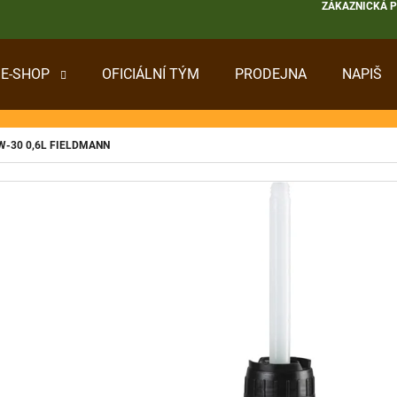
ZÁKAZNICKÁ 
E-SHOP
OFICIÁLNÍ TÝM
PRODEJNA
NAPIŠ
 POTŘEBUJETE NAJÍT?
0W-30 0,6L FIELDMANN
HLEDAT
DOPORUČUJEME