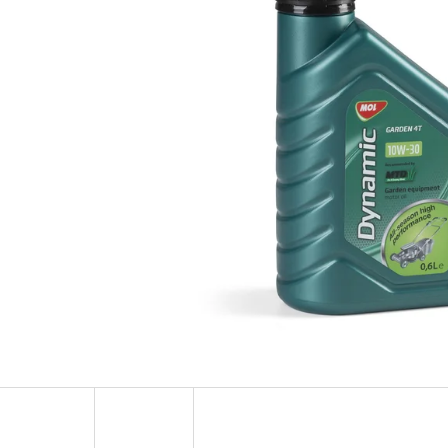
OLOVĚNÁ ZÁTĚŽ DELPHIN
FOX CARP SUB 
CYBERBARBED S OTVOREM
202 Kč
36 Kč
Původně:
225 Kč
Původně:
40 Kč