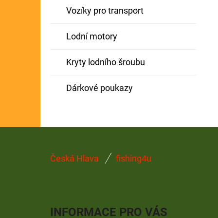
Vozíky pro transport
Lodní motory
Kryty lodního šroubu
Dárkové poukazy
Z
Česká Hlava
fishing4u
Á
P
A
INFORMACE PRO VÁS
T