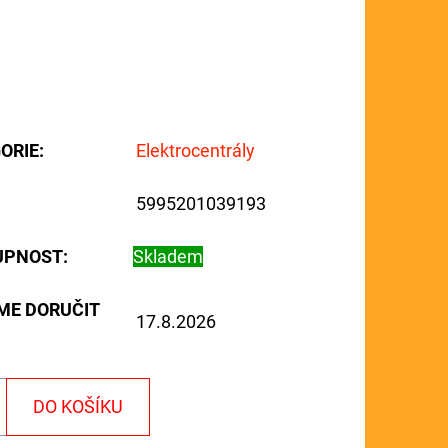
ORIE
:
Elektrocentrály
5995201039193
UPNOST:
Skladem
ME DORUČIT
17.8.2026
DO KOŠÍKU