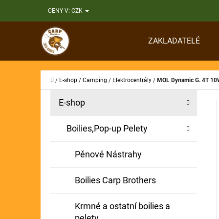
K
Přejít
CENY V:
CZK
O
Zpět
Zpět
na
Š
do
do
obsah
ZAKLADATELÉ
Í
obchodu
obchodu
CO
K
Domů
/
E-shop
/
Camping
/
Elektrocentrály
/
MOL Dynamic G. 4T 1
P
K
Přeskočit
E-shop
A
O
kategorie
T
S
Boilies,Pop-up Pelety
E
T
G
Pěnové Nástrahy
O
R
R
A
Boilies Carp Brothers
I
N
E
Krmné a ostatní boilies a
N
pelety