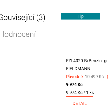
Související (3)
Tip
Hodnocení
FZI 4020-Bi Benzín. g
FIELDMANN
Původně:
10 499 Kč
9 974 Kč
Měrná
9 974 Kč / 1 ks
cena:
DETAIL