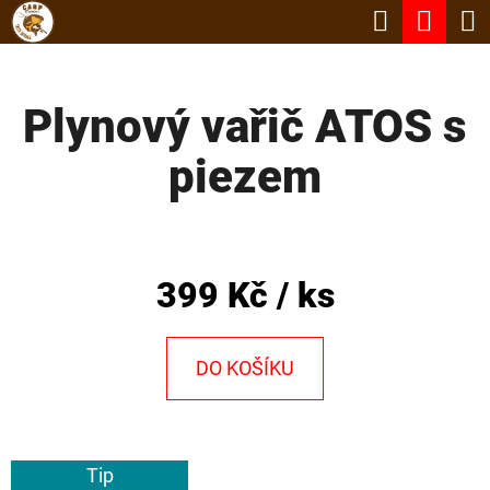
K
Hledat
Nák
Přejít
O
Zpět
Zpět
na
koší
Š
obsah
Plynový vařič ATOS s
Í
C
K
piezem
O
P
O
T
399 Kč
/ ks
Ř
E
DO KOŠÍKU
B
U
J
Tip