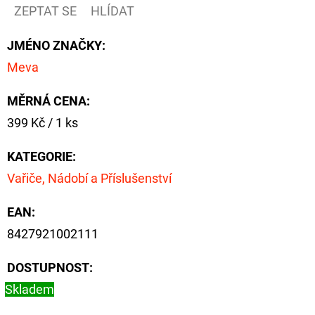
NÁVAZEC
ZEPTAT SE
HLÍDAT
BOILIE
RIG
PLUS
JMÉNO ZNAČKY
:
25LB
Meva
72
Kč
MĚRNÁ CENA:
Původně:
79
Měrná
399 Kč / 1 ks
Kč
cena:
KATEGORIE
:
Vařiče, Nádobí a Příslušenství
EAN
:
8427921002111
DOSTUPNOST:
Skladem