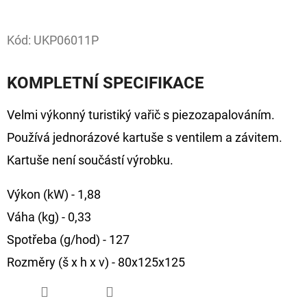
Facebook
D
Kód:
UKP06011P
O
P
KOMPLETNÍ SPECIFIKACE
O
R
Velmi výkonný turistiký vařič s piezozapalováním.
U
Č
Používá jednorázové kartuše s ventilem a závitem.
U
Kartuše není součástí výrobku.
J
E
Výkon (kW) - 1,88
M
Váha (kg) - 0,33
E
Spotřeba (g/hod) - 127
Rozměry (š x h x v) - 80x125x125
GIANTS
FISHING
KAPROVÝ