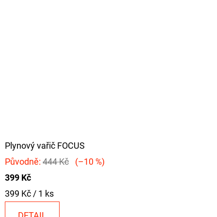
Plynový vařič FOCUS
Původně:
444 Kč
(–10 %)
399 Kč
Měrná
399 Kč / 1 ks
cena:
DETAIL