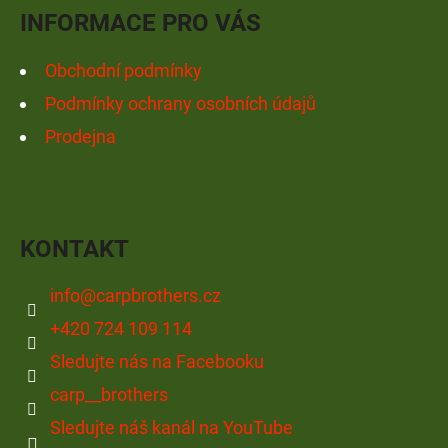
Í
INFORMACE PRO VÁS
Obchodní podmínky
Podmínky ochrany osobních údajů
Prodejna
KONTAKT
info
@
carpbrothers.cz
+420 724 109 114
Sledujte nás na Facebooku
carp__brothers
Sledujte náš kanál na YouTube