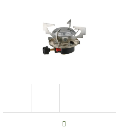
E
T
E
N
A
J
Í
T
?
HLEDAT