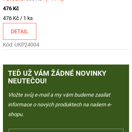
476 Kč
Měrná
476 Kč / 1 ks
cena:
DETAIL
Kód:
UKP24004
TEĎ UŽ VÁM ŽÁDNÉ NOVINKY
NEUTEČOU!
Vložte svůj e-mail a my vám budeme zasílat
informace o nových produktech na našem e-
shopu.