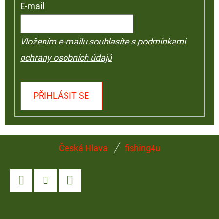
E-mail
Vložením e-mailu souhlasíte s
podmínkami
ochrany osobních údajů
PŘIHLÁSIT SE
Z
Česká Hlava
fishing4u
Á
P
A
Facebook
Instagram
YouTube
T